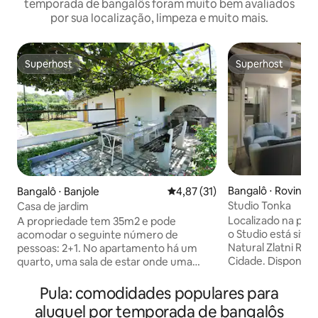
temporada de bangalôs foram muito bem avaliados
por sua localização, limpeza e muito mais.
Superhost
Superhost
Superhost
Superhost
Bangalô ⋅ Rovinj
Bangalô ⋅ Banjole
4,87 de uma avaliação média de
4,87 (31)
Studio Tonka
Casa de jardim
Localizado na pito
A propriedade tem 35m2 e pode
o Studio está situ
acomodar o seguinte número de
Natural Zlatni Rt 
pessoas: 2+1. No apartamento há um
Cidade. Disponibiliza quartos de estilo
quarto, uma sala de estar onde uma
rústico com uma te
pessoa pode dormir no sofá, cozinha,
ar condicionado e 
banheiro com chuveiro e um grande
Pula: comodidades populares para
O Estúdio tem ban
terraço com parte privada do jardim
aluguel por temporada de bangalôs
cozinha, decorado
equipado com churrasqueira e móveis