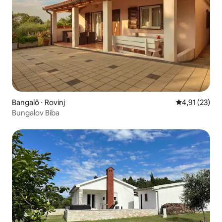
Bangalô ⋅ Rovinj
4,91 de uma a
4,91 (23)
Bungalov Biba