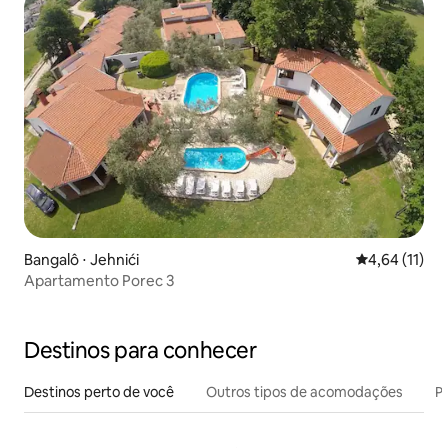
Bangalô ⋅ Jehnići
4,64 de uma a
4,64 (11)
Apartamento Porec 3
Destinos para conhecer
Destinos perto de você
Outros tipos de acomodações
Pr