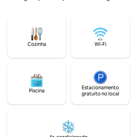
e elementos de p
de jardim. A cozinha está equipada com
com um grande terraço. Tr
mesa e cadeiras para cada pessoa;
caminhadas e cicl
utensílios de cozinha, panelas, talheres,
encontradas em t
roupas de prato, fogão elétrico,
praia de seixos po
geladeira com compartimento de
900 m de distânci
freezer, máquina de café. Casa
pode ser encontra
individual, ar condicionado, ar
Cozinha
Wi-Fi
distância. O esta
condicionado incluído no preço, TV por
disponível.
satélite, roupa de cama é entregue na
mudança semanal, toalhas fornecidas (2
toalhas pequenas por pessoa por
semana), internet (WLAN), uso gratuito,
os preços incluem o seguinte: mudança
de roupa de cama (semanal), limpeza
final no final da sua estadia, uso de
Estacionamento
Piscina
eletricidade, água, impostos e
gratuito no local
estacionamento. Terraço próprio, mesa
e assentos fornecidos para terraço, área
do terraço 20m2. Máquina de lavar
roupa no senhorio.