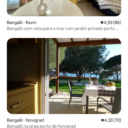
Bangalô ⋅ Ravni
4,93 de uma a
4,93 (86)
Bangalô com vista para o mar com jardim privado perto da
praia
Bangalô ⋅ Novigrad
4,33 de uma a
4,33 (70)
Bangalô na praia perto de Novigrad