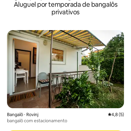
Aluguel por temporada de bangalôs
privativos
Bangalô ⋅ Rovinj
4,8 de uma 
4,8 (5)
bangalô com estacionamento