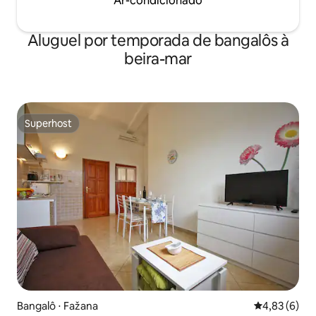
Ar-condicionado
Aluguel por temporada de bangalôs à
beira-mar
Superhost
Superhost
Bangalô ⋅ Fažana
4,83 de uma 
4,83 (6)