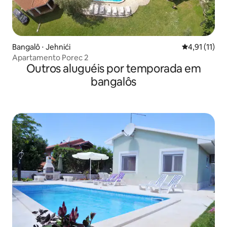
Bangalô ⋅ Jehnići
4,91 de uma a
4,91 (11)
Apartamento Porec 2
Outros aluguéis por temporada em
bangalôs