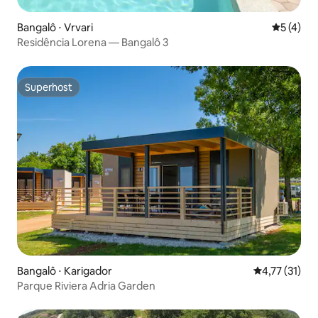
Bangalô ⋅ Vrvari
5 de uma 
5 (4)
Residência Lorena — Bangalô 3
Superhost
Superhost
Bangalô ⋅ Karigador
4,77 de uma a
4,77 (31)
Parque Riviera Adria Garden