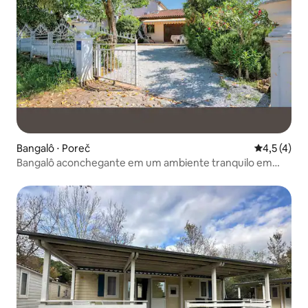
Bangalô ⋅ Poreč
4,5 de uma 
4,5 (4)
Bangalô aconchegante em um ambiente tranquilo em
Musalez