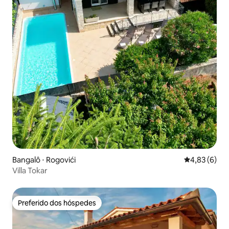
Bangalô ⋅ Rogovići
4,83 de uma 
4,83 (6)
Villa Tokar
Preferido dos hóspedes
Preferido dos hóspedes