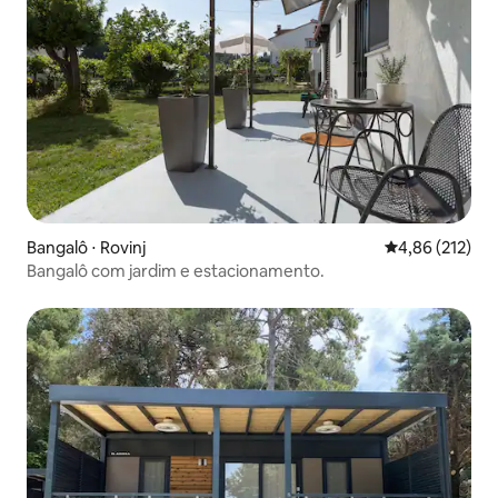
Bangalô ⋅ Rovinj
4,86 de uma av
4,86 (212)
Bangalô com jardim e estacionamento.