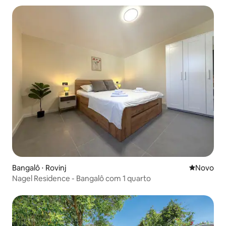
Bangalô ⋅ Rovinj
Novo lugar
Novo
Nagel Residence - Bangalô com 1 quarto