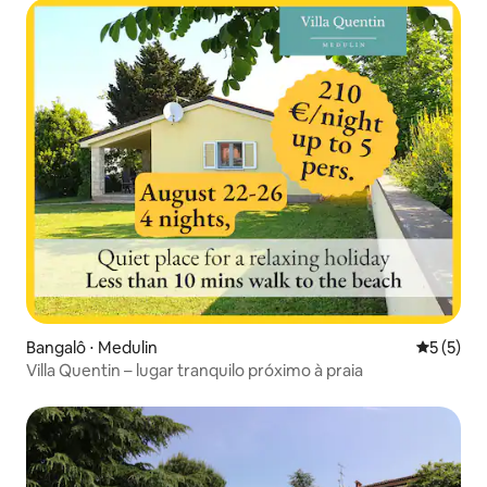
Bangalô ⋅ Medulin
5 de uma 
5 (5)
Villa Quentin – lugar tranquilo próximo à praia