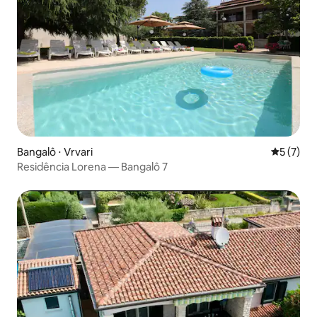
Bangalô ⋅ Vrvari
5 de uma 
5 (7)
Residência Lorena — Bangalô 7