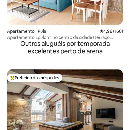
Apartamento ⋅ Pula
4,96 de uma av
4,96 (160)
Apartamento Epulon 1 no centro da cidade (terraço
Outros aluguéis por temporada
privativo)
excelentes perto de arena
Preferido dos hóspedes
Entre os melhores preferidos dos hóspedes