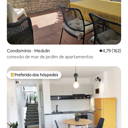
Condomínio ⋅ Medulin
4,79 de uma av
4,79 (162)
conexão de mar de jardim de apartamentos
Preferido dos hóspedes
Entre os melhores preferidos dos hóspedes