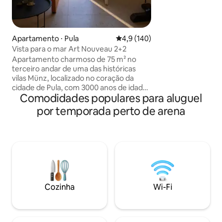
duplos à prova de 
apartamento é me
localização – e aqu
este é um verdad
Apartamento ⋅ Pula
4,9 de uma avaliação média de 
4,9 (140)
localização perfei
Vista para o mar Art Nouveau 2+2
Apartamento charmoso de 75 m² no
terceiro andar de uma das históricas
vilas Münz, localizado no coração da
cidade de Pula, com 3000 anos de idade.
Comodidades populares para aluguel
O apartamento está localizado ao lado
do anfiteatro de Pula, com um parque
por temporada perto de arena
do outro lado da rua, a poucos passos do
calçadão à beira-mar e a 5 minutos a pé
do centro histórico. Nas proximidades há
uma estação de trem e de ônibus, um
porto de balsas e inúmeros pontos
turísticos e atrações culturais. A varanda
oferece uma bela vista para o porto,
tornando este apartamento a escolha
Cozinha
Wi-Fi
perfeita para quem procura paz e
conforto.