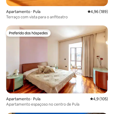
Apartamento ⋅ Pula
4,96 de uma av
4,96 (189)
Terraço com vista para o anfiteatro
Preferido dos hóspedes
Preferido dos hóspedes
Apartamento ⋅ Pula
4,9 de uma av
4,9 (105)
Apartamento espaçoso no centro de Pula