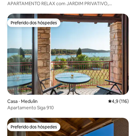
APARTAMENTO RELAX com JARDIM PRIVATIVO,
BICICLETAS inclusas
Preferido dos hóspedes
Preferido dos hóspedes
Casa ⋅ Medulin
4,9 de uma av
4,9 (116)
Apartamento Siga 910
Preferido dos hóspedes
Preferido dos hóspedes