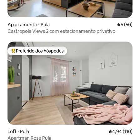
Apartamento ⋅ Pula
5 de uma a
5 (50)
Castropola Views 2 com estacionamento privativo
Preferido dos hóspedes
Entre os melhores preferidos dos hóspedes
Loft ⋅ Pula
4,94 de uma av
4,94 (110)
Apartman Rose Pula