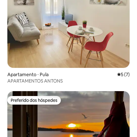
Apartamento ⋅ Pula
5 de uma 
5 (7)
APARTAMENTOS ANTONS
Preferido dos hóspedes
Preferido dos hóspedes