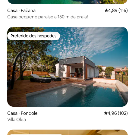
Casa ⋅ Fažana
4,89 de uma av
4,89 (116)
Casa pequeno paraíso a 150 m da praia!
Preferido dos hóspedes
Preferido dos hóspedes
Casa ⋅ Fondole
4,96 de uma av
4,96 (102)
Villa Olea