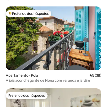
Preferido dos hóspedes
Entre os melhores preferidos dos hóspedes
Apartamento ⋅ Pula
5 de uma a
5 (38)
A joia aconchegante de Nona com varanda e jardim
Preferido dos hóspedes
Preferido dos hóspedes