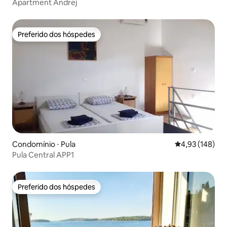
Apartment Andrej
Preferido dos hóspedes
Preferido dos hóspedes
Condomínio ⋅ Pula
4,93 de uma av
4,93 (148)
Pula Central APP1
Preferido dos hóspedes
Preferido dos hóspedes