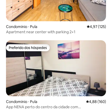
Condomínio ⋅ Pula
4,97 de uma av
4,97 (125)
Apartment near center with parking 2+1
Preferido dos hóspedes
Preferido dos hóspedes
Condomínio ⋅ Pula
4,88 de uma av
4,88 (160)
App NENA perto do centro da cidade com
estacionamento gratuito