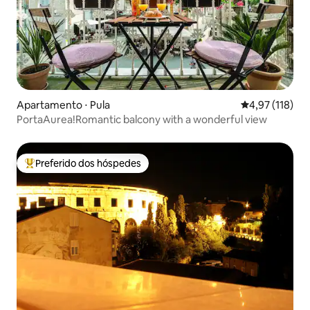
Apartamento ⋅ Pula
4,97 de uma av
4,97 (118)
PortaAurea!Romantic balcony with a wonderful view
Preferido dos hóspedes
Entre os melhores preferidos dos hóspedes