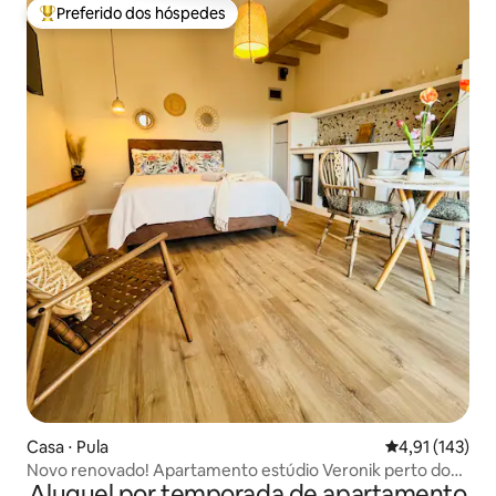
Preferido dos hóspedes
Entre os melhores preferidos dos hóspedes
Casa ⋅ Pula
4,91 de uma av
4,91 (143)
Novo renovado! Apartamento estúdio Veronik perto do
Aluguel por temporada de apartamento
centro