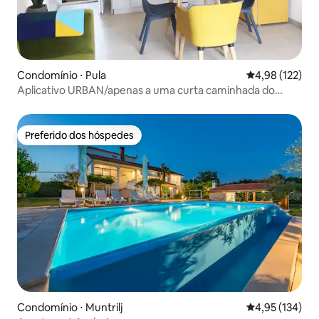
Condomínio ⋅ Pula
4,98 de uma av
4,98 (122)
Aplicativo URBAN/apenas a uma curta caminhada do
Anfiteatro
Preferido dos hóspedes
Preferido dos hóspedes
Condomínio ⋅ Muntrilj
4,95 de uma av
4,95 (134)