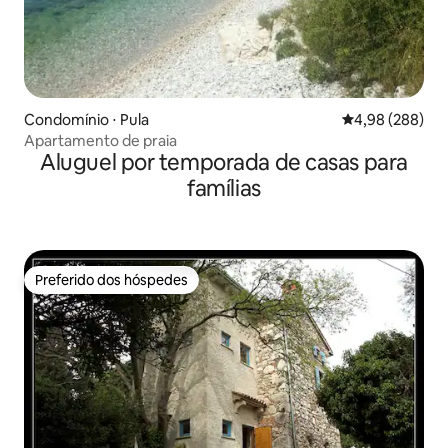
Condomínio ⋅ Pula
4,98 de uma ava
4,98 (288)
Apartamento de praia
Aluguel por temporada de casas para
famílias
Preferido dos hóspedes
Preferido dos hóspedes