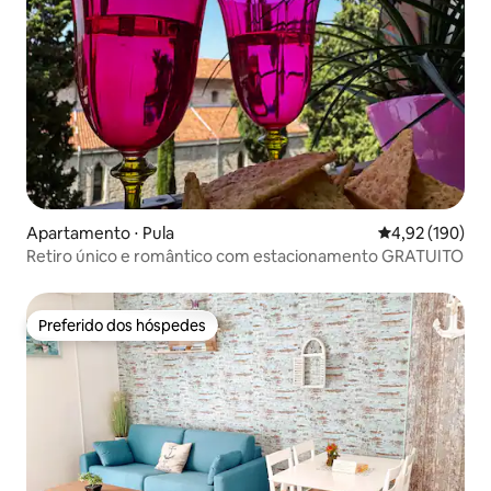
Apartamento ⋅ Pula
4,92 de uma av
4,92 (190)
Retiro único e romântico com estacionamento GRATUITO
Preferido dos hóspedes
Preferido dos hóspedes