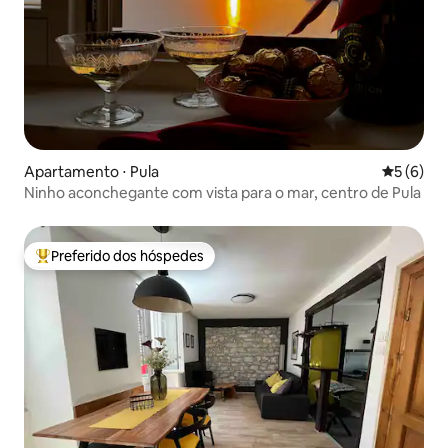
Apartamento ⋅ Pula
5 de uma 
5 (6)
Ninho aconchegante com vista para o mar, centro de Pula
Preferido dos hóspedes
Entre os melhores preferidos dos hóspedes