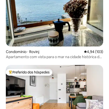
Condomínio ⋅ Rovinj
4,94 de uma av
4,94 (103)
Apartamento com vista para o mar na cidade histórica de
Rovinj - Sea Ya
Preferido dos hóspedes
Entre os melhores preferidos dos hóspedes