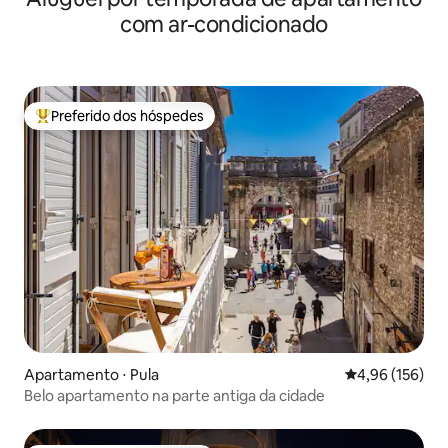
com ar-condicionado
Preferido dos hóspedes
Entre os melhores preferidos dos hóspedes
Apartamento ⋅ Pula
4,96 de uma av
4,96 (156)
Belo apartamento na parte antiga da cidade