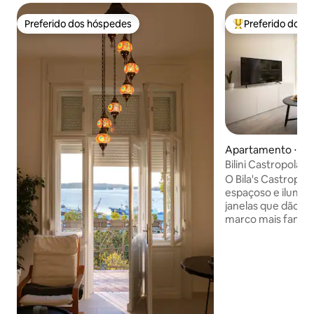
Preferido dos hóspedes
Preferido dos 
Preferido dos hóspedes
Entre os melhore
Apartamento ⋅ Pu
Bilini Castropola: 
O Bila's Castropo
espaçoso e ilumin
janelas que dão d
marco mais famoso
cantinho tranquilo
longe de casa” no
cidade. O apartam
que você precisa 
confortável no cent
apartamento é cli
equipado e tem ja