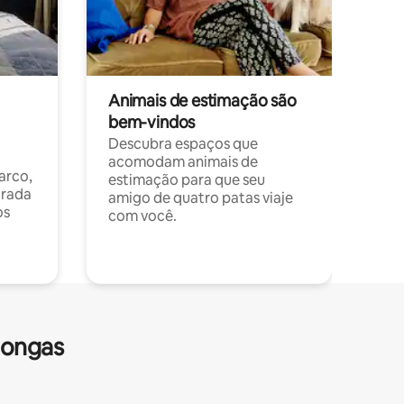
Animais de estimação são
bem-vindos
Descubra espaços que
acomodam animais de
arco,
estimação para que seu
orada
amigo de quatro patas viaje
os
com você.
longas