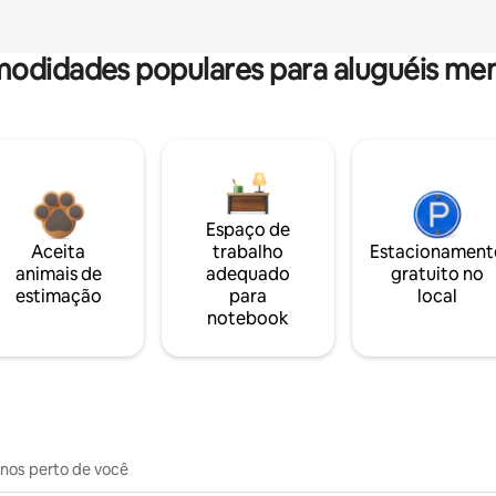
odidades populares para aluguéis men
Espaço de
Aceita
trabalho
Estacionament
animais de
adequado
gratuito no
estimação
para
local
notebook
inos perto de você