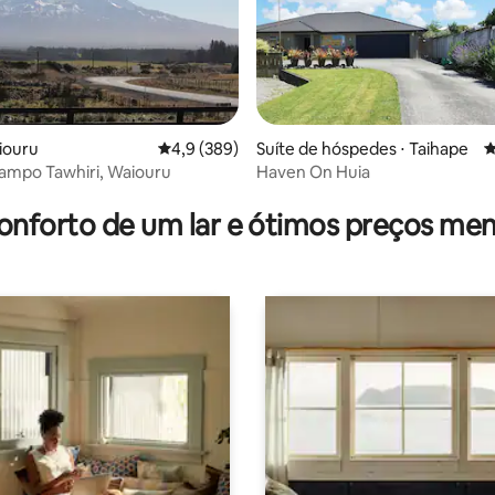
édia de 5, 391 avaliações
iouru
4,9 de uma avaliação média de 5, 389 avalia
4,9 (389)
Suíte de hóspedes ⋅ Taihape
4
ampo Tawhiri, Waiouru
Haven On Huia
onforto de um lar e ótimos preços men