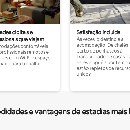
des digitais e
Satisfação incluída
ssionais que viajam
Às vezes, o destino é a
acomodação. De chalés
odações confortáveis
perto de penhascos à
profissionais remotos e
tranquilidade de casas-b
des com Wi-Fi e espaço
estes aluguéis por temp
ado para trabalho.
estão repletos de recurs
únicos.
idades e vantagens de estadias mais 