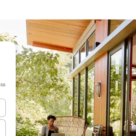
asa
ore-os usando as seta para cima e para baixo do teclado ou tocando e