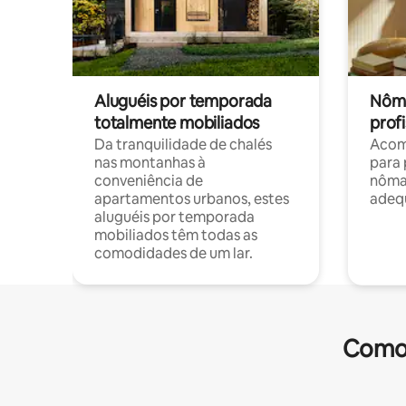
Aluguéis por temporada
Nôma
totalmente mobiliados
profi
Da tranquilidade de chalés
Acom
nas montanhas à
para 
conveniência de
nôma
apartamentos urbanos, estes
adequ
aluguéis por temporada
mobiliados têm todas as
comodidades de um lar.
Comod