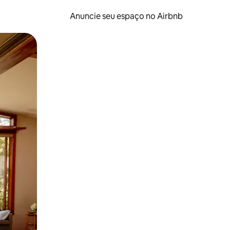
Anuncie seu espaço no Airbnb
 deslizando o dedo na tela.