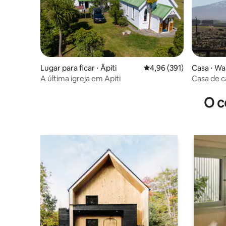
Lugar para ficar ⋅ Āpiti
4,96 de uma avaliação m
4,96 (391)
Casa ⋅ Wa
A última igreja em Apiti
Casa de c
O c