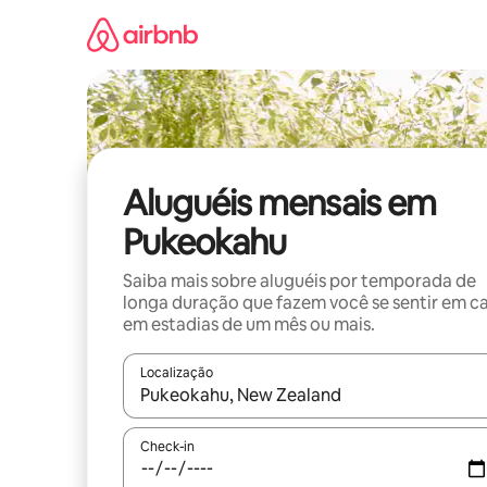
Pular
para
o
conteúdo
Aluguéis mensais em
Pukeokahu
Saiba mais sobre aluguéis por temporada de
longa duração que fazem você se sentir em c
em estadias de um mês ou mais.
Localização
Quando os resultados estiverem disponíveis, expl
Check-in