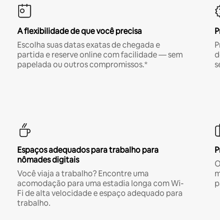
A flexibilidade de que você precisa
P
Escolha suas datas exatas de chegada e
P
partida e reserve online com facilidade — sem
d
papelada ou outros compromissos.*
s
Espaços adequados para trabalho para
P
nômades digitais
O
Você viaja a trabalho? Encontre uma
m
acomodação para uma estadia longa com Wi-
p
Fi de alta velocidade e espaço adequado para
trabalho.