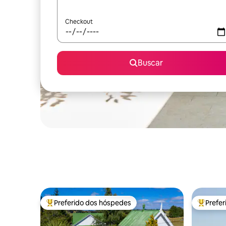
Checkout
Buscar
Preferido dos hóspedes
Prefe
Entre os melhores preferidos dos hóspedes
Entre os