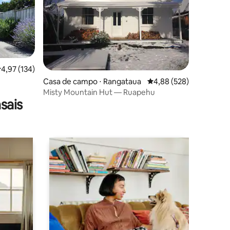
ções
,97 de uma avaliação média de 5, 134 avaliações
4,97 (134)
Casa de campo ⋅ Rangataua
4,88 de uma avaliação m
4,88 (528)
Misty Mountain Hut — Ruapehu
sais