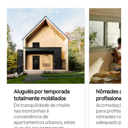
Aluguéis por temporada
Nômades digit
totalmente mobiliados
profissionais 
Da tranquilidade de chalés
Acomodações c
nas montanhas à
para profission
conveniência de
nômades com W
apartamentos urbanos, estes
adequado para 