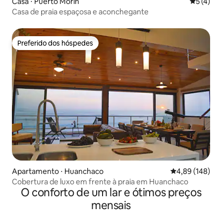
Casa ⋅ Puerto Morín
5 de uma 
5 (4)
Casa de praia espaçosa e aconchegante
Preferido dos hóspedes
Preferido dos hóspedes
Apartamento ⋅ Huanchaco
4,89 de uma av
4,89 (148)
Cobertura de luxo em frente à praia em Huanchaco
O conforto de um lar e ótimos preços
mensais