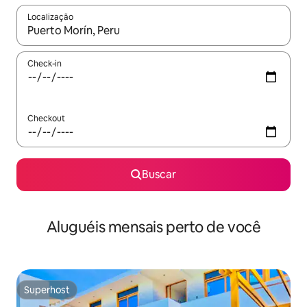
Localização
Quando os resultados estiverem disponíveis, explore-os usando
Check-in
Checkout
Buscar
Aluguéis mensais perto de você
Superhost
Superhost