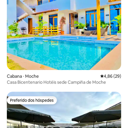
Cabana ⋅ Moche
4,86 de uma a
4,86 (29)
Casa Bicentenario Hotéis sede Campiña de Moche
Preferido dos hóspedes
Preferido dos hóspedes