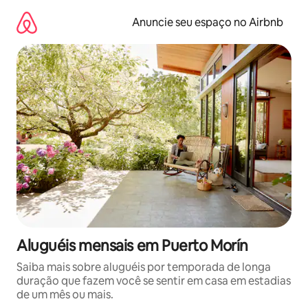
Pular
para
Anuncie seu espaço no Airbnb
o
conteúdo
Aluguéis mensais em Puerto Morín
Saiba mais sobre aluguéis por temporada de longa
duração que fazem você se sentir em casa em estadias
de um mês ou mais.