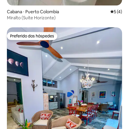
Cabana ⋅ Puerto Colombia
5 de uma 
5 (4)
Miralto (Suíte Horizonte)
Preferido dos hóspedes
Preferido dos hóspedes