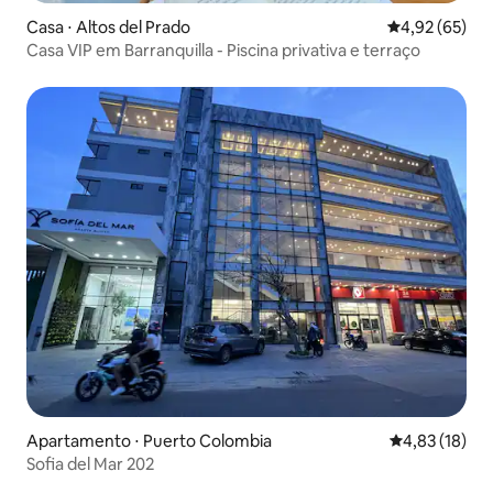
Casa ⋅ Altos del Prado
4,92 de uma a
4,92 (65)
Casa VIP em Barranquilla - Piscina privativa e terraço
Apartamento ⋅ Puerto Colombia
4,83 de uma a
4,83 (18)
Sofia del Mar 202