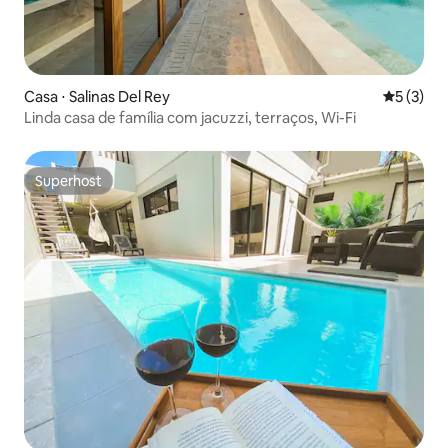
Casa ⋅ Salinas Del Rey
5 de uma 
5 (3)
Linda casa de família com jacuzzi, terraços, Wi-Fi
Superhost
Superhost