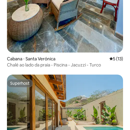
Cabana ⋅ Santa Verónica
5 de uma a
5 (13)
Chalé ao lado da praia - Piscina - Jacuzzi - Turco
Superhost
Superhost