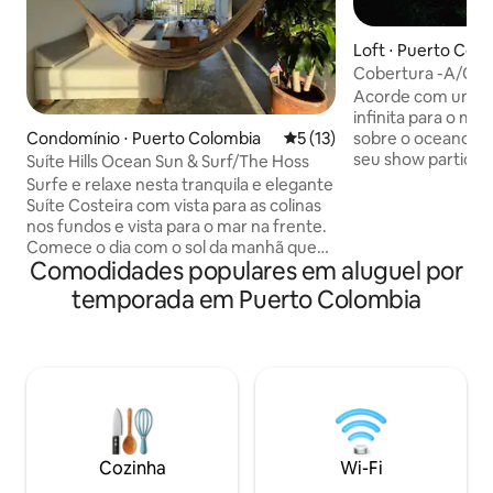
Loft ⋅ Puerto Col
Cobertura -A/C- vi
o mar e para o faro
Acorde com uma v
infinita para o mar
Condomínio ⋅ Puerto Colombia
5 de uma avaliação média de
5 (13)
sobre o oceano e 
seu show particul
Suíte Hills Ocean Sun & Surf/The Hoss
momentos inesque
Surfe e relaxe nesta tranquila e elegante
ideal no terraço 
Suíte Costeira com vista para as colinas
e rede de frente 
nos fundos e vista para o mar na frente.
saboreie suas beb
Comece o dia com o sol da manhã que
frente à impressio
Comodidades populares em aluguel por
surge das colinas dos fundos. Desfrute
descanse em uma 
de uma xícara de café colombiano na
temporada em Puerto Colombia
size e encontre i
varanda com vista para a principal pausa
ampla escrivaninh
para surfe de Puerto Colombia.
ergonômica, tud
Aproveite a piscina comunitária
projetado para se
enquanto conhece seus colegas
confortável e luxu
surfistas. Termine a noite com um sesh
ao pôr do sol e relaxe com vista para o
pôr do sol laranja ou um espetáculo de
luzes perto do novo farol - Faro de
Cozinha
Wi-Fi
Puerto Colombia