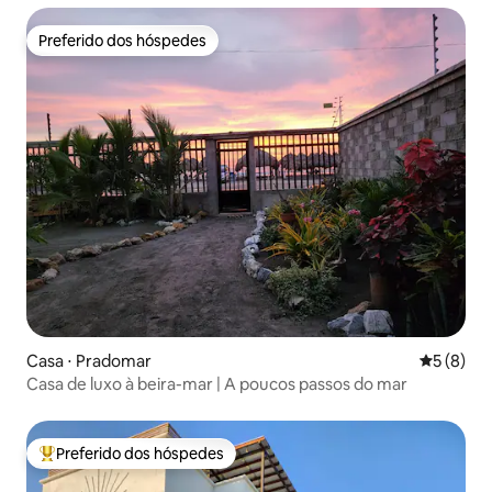
Preferido dos hóspedes
Preferido dos hóspedes
Casa ⋅ Pradomar
5 de uma 
5 (8)
Casa de luxo à beira-mar | A poucos passos do mar
Preferido dos hóspedes
Entre os melhores preferidos dos hóspedes