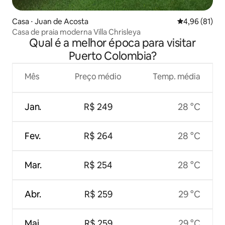
Casa ⋅ Juan de Acosta
4,96 de uma a
4,96 (81)
Casa de praia moderna Villa Chrisleya
Qual é a melhor época para visitar
Puerto Colombia?
Mês
Preço médio
Temp. média
Jan.
R$ 249
28 °C
Fev.
R$ 264
28 °C
Mar.
R$ 254
28 °C
Abr.
R$ 259
29 °C
Mai.
R$ 259
29 °C