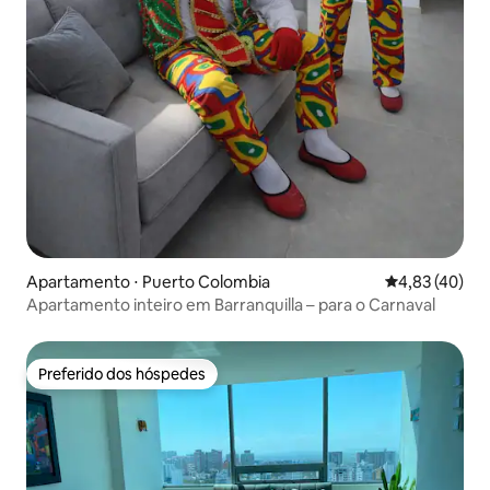
Apartamento ⋅ Puerto Colombia
4,83 de uma a
4,83 (40)
Apartamento inteiro em Barranquilla – para o Carnaval
Preferido dos hóspedes
Preferido dos hóspedes