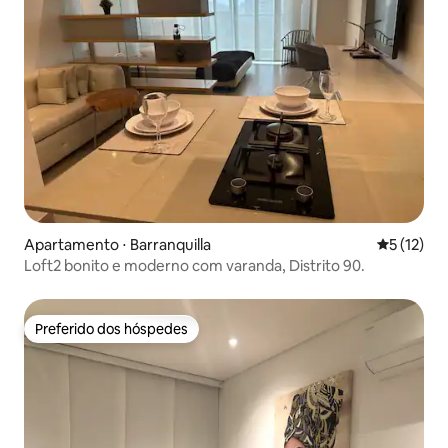
Apartamento ⋅ Barranquilla
5 de uma a
5 (12)
Loft2 bonito e moderno com varanda, Distrito 90.
Preferido dos hóspedes
Preferido dos hóspedes