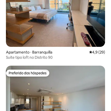
Apartamento ⋅ Barranquilla
4,9 de uma a
4,9 (29)
Suíte tipo loft no Distrito 90
Preferido dos hóspedes
Preferido dos hóspedes