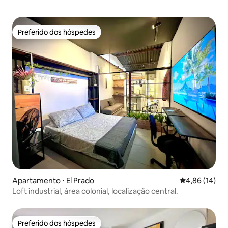
Preferido dos hóspedes
Preferido dos hóspedes
Apartamento ⋅ El Prado
4,86 de uma a
4,86 (14)
Loft industrial, área colonial, localização central.
Preferido dos hóspedes
Preferido dos hóspedes