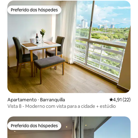
Preferido dos hóspedes
Preferido dos hóspedes
Apartamento ⋅ Barranquilla
4,91 de uma a
4,91 (22)
Vista 8 - Moderno com vista para a cidade + estúdio
Preferido dos hóspedes
Preferido dos hóspedes