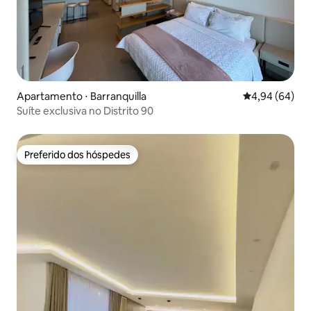
Apartamento ⋅ Barranquilla
4,94 de uma av
4,94 (64)
Suíte exclusiva no Distrito 90
Preferido dos hóspedes
Preferido dos hóspedes