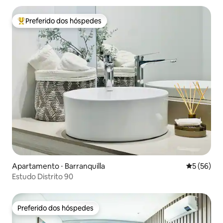
Preferido dos hóspedes
Entre os melhores preferidos dos hóspedes
Apartamento ⋅ Barranquilla
5 de uma a
5 (56)
Estudo Distrito 90
Preferido dos hóspedes
Preferido dos hóspedes