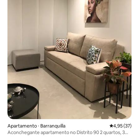
Apartamento ⋅ Barranquilla
4,95 de uma a
4,95 (37)
Aconchegante apartamento no Distrito 90 2 quartos, 3
camas de casal