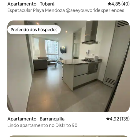
Apartamento ⋅ Tubará
4,85 de uma a
4,85 (40)
Espetacular Playa Mendoza @seeyouworldexperiences
Preferido dos hóspedes
Preferido dos hóspedes
Apartamento ⋅ Barranquilla
4,92 de uma av
4,92 (135)
Lindo apartamento no Distrito 90