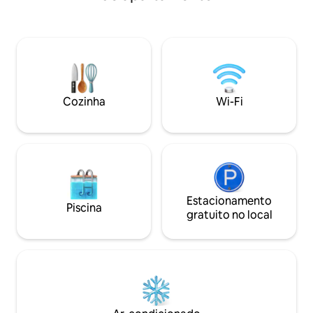
2x2 metros quadr
cozinha totalmente equipada tem tudo
hotel 5 estrelas +
o que você precisa para cozinhar,
Smart TV em cada quarto 
enquanto o banheiro privativo inclui uma
alta velocidade.
máquina de lavar/secar roupa para maior
conveniência. Desfrute de uma estadia
relaxante com todas as comodidades de
que você precisa em uma localização
Cozinha
Wi-Fi
privilegiada, incluindo acesso a uma
piscina
Estacionamento
Piscina
gratuito no local