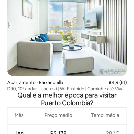
Apartamento ⋅ Barranquilla
4,9 de uma a
4,9 (61)
D90, 10º andar – Jacuzzi | Wi-Fi rápido | Caminhe até Viva
Qual é a melhor época para visitar
Puerto Colombia?
Mês
Preço médio
Temp. média
Jan.
R$ 178
28 °C