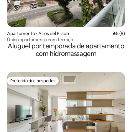
Apartamento ⋅ Altos del Prado
5 de uma 
5 (8)
Único apartamento com terraço
Aluguel por temporada de apartamento
com hidromassagem
Preferido dos hóspedes
Preferido dos hóspedes