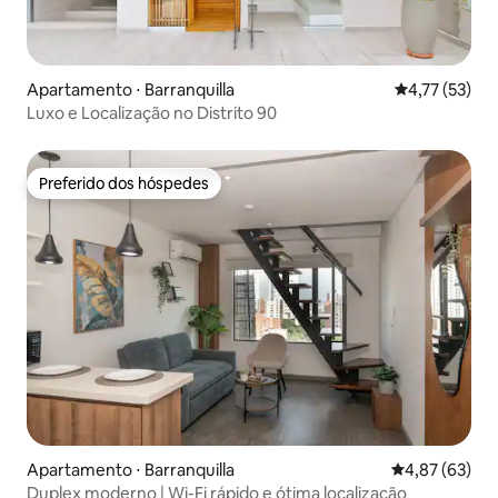
Apartamento ⋅ Barranquilla
4,77 de uma a
4,77 (53)
Luxo e Localização no Distrito 90
Preferido dos hóspedes
Preferido dos hóspedes
Apartamento ⋅ Barranquilla
4,87 de uma a
4,87 (63)
Duplex moderno | Wi-Fi rápido e ótima localização