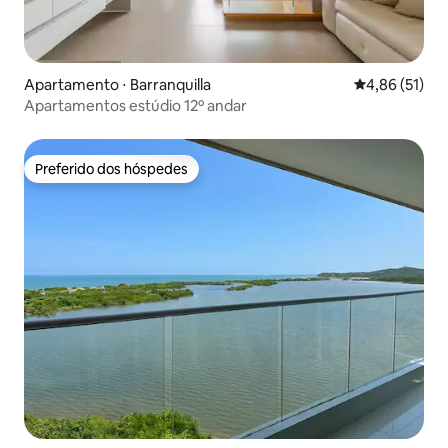
Apartamento ⋅ Barranquilla
4,86 de uma a
4,86 (51)
Apartamentos estúdio 12º andar
Preferido dos hóspedes
Preferido dos hóspedes