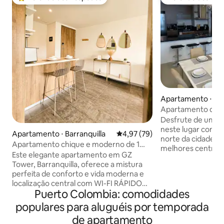
Entre os melhores preferidos dos hóspedes
Preferido dos hó
Apartamento ⋅ Bar
Apartamento de l
Desfrute de uma e
neste lugar com lo
Apartamento ⋅ Barranquilla
4,97 de uma avaliação média de
4,97 (79)
norte da cidade. C
Apartamento chique e moderno de 1
melhores centros 
quarto com WI-FI RÁPIDO
Este elegante apartamento em GZ
supermercados e farmáci
Tower, Barranquilla, oferece a mistura
equipado para tor
perfeita de conforto e vida moderna e
agradável. Aproveite a cidade neste
localização central com WI-FI RÁPIDO
apartamento de lu
Puerto Colombia: comodidades
para trabalhar em casa. Possui uma área
2,5 banheiros com águ
de estar aconchegante, um quarto
populares para aluguéis por temporada
jantar de mármore
confortável e um sofá-cama
móveis de designer. 3 camas king si
de apartamento
conveniente para hóspedes extras. A