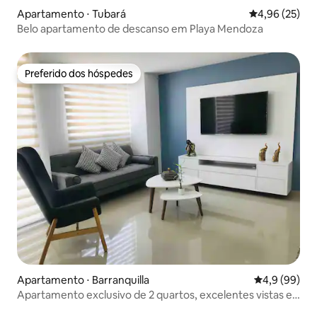
Apartamento ⋅ Tubará
4,96 de uma a
4,96 (25)
Belo apartamento de descanso em Playa Mendoza
Preferido dos hóspedes
Preferido dos hóspedes
Apartamento ⋅ Barranquilla
4,9 de uma a
4,9 (99)
Apartamento exclusivo de 2 quartos, excelentes vistas e
piscina