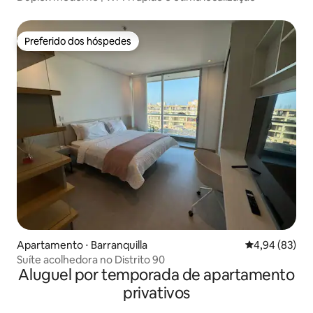
Preferido dos hóspedes
Preferido dos hóspedes
Apartamento ⋅ Barranquilla
4,94 de uma a
4,94 (83)
Suíte acolhedora no Distrito 90
Aluguel por temporada de apartamento
privativos