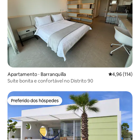
Apartamento ⋅ Barranquilla
4,96 de uma av
4,96 (114)
Suíte bonita e confortável no Distrito 90
Preferido dos hóspedes
Preferido dos hóspedes