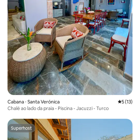
Cabana ⋅ Santa Verónica
5 de uma a
5 (13)
Chalé ao lado da praia - Piscina - Jacuzzi - Turco
Superhost
Superhost