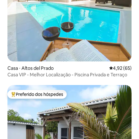
Casa ⋅ Altos del Prado
4,92 de uma a
4,92 (65)
Casa VIP - Melhor Localização - Piscina Privada e Terraço
Preferido dos hóspedes
Entre os melhores preferidos dos hóspedes