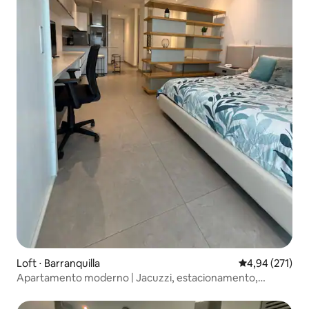
Loft ⋅ Barranquilla
4,94 de uma av
4,94 (271)
Apartamento moderno | Jacuzzi, estacionamento,
coworking, academia