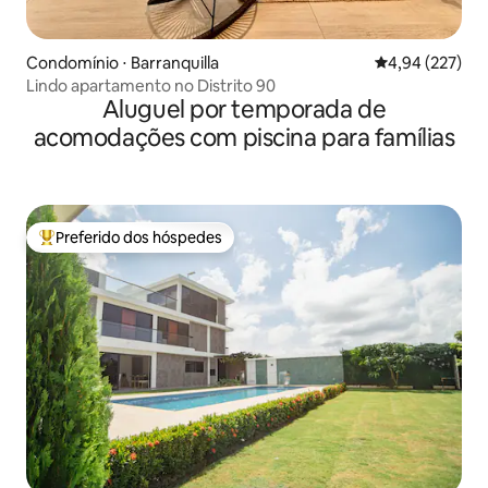
Condomínio ⋅ Barranquilla
4,94 de uma av
4,94 (227)
Lindo apartamento no Distrito 90
Aluguel por temporada de
acomodações com piscina para famílias
Preferido dos hóspedes
Entre os melhores preferidos dos hóspedes