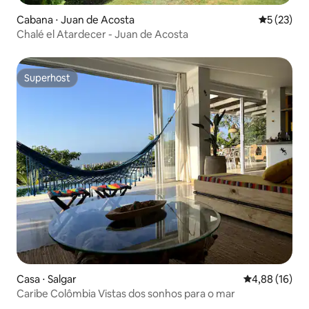
Cabana ⋅ Juan de Acosta
5 de uma a
5 (23)
Chalé el Atardecer - Juan de Acosta
Superhost
Superhost
Casa ⋅ Salgar
4,88 de uma a
4,88 (16)
Caribe Colômbia Vistas dos sonhos para o mar