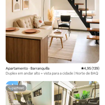
Apartamento ⋅ Barranquilla
4,95 de uma av
4,95 (139)
Duplex em andar alto + vista para a cidade | Norte de BAQ
Superhost
Superhost