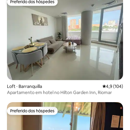
Preferido dos hóspedes
Preferido dos hóspedes
Loft ⋅ Barranquilla
4,9 de uma av
4,9 (104)
Apartamento em hotel no Hilton Garden Inn, Riomar
Preferido dos hóspedes
Preferido dos hóspedes