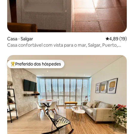
Casa ⋅ Salgar
4,89 de uma a
4,89 (19)
Casa confortável com vista para o mar, Salgar, Puerto,
Colômbia
Preferido dos hóspedes
Entre os melhores preferidos dos hóspedes