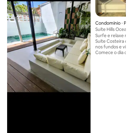
Condomínio ⋅ Pue
Suíte Hills Ocean 
Surfe e relaxe nes
Suíte Costeira com
nos fundos e vista
Comece o dia com
surge das colinas 
de uma xícara de 
varanda com vista 
para surfe de Pue
Aproveite a piscin
enquanto conhece
surfistas. Termin
ao pôr do sol e rel
pôr do sol laranja
luzes perto do nov
Puerto Colombia