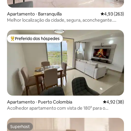
Apartamento ⋅ Barranquilla
4,93 de uma av
4,93 (263)
Melhor localização da cidade, segura, aconchegante.
Superhost.
Preferido dos hóspedes
Entre os melhores preferidos dos hóspedes
Apartamento ⋅ Puerto Colombia
4,92 de uma a
4,92 (38)
Acolhedor apartamento com vista de 180° para o
pântano, rio e mar
Superhost
Superhost