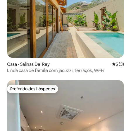
Casa ⋅ Salinas Del Rey
5 de uma 
5 (3)
Linda casa de família com jacuzzi, terraços, Wi-Fi
Preferido dos hóspedes
Preferido dos hóspedes