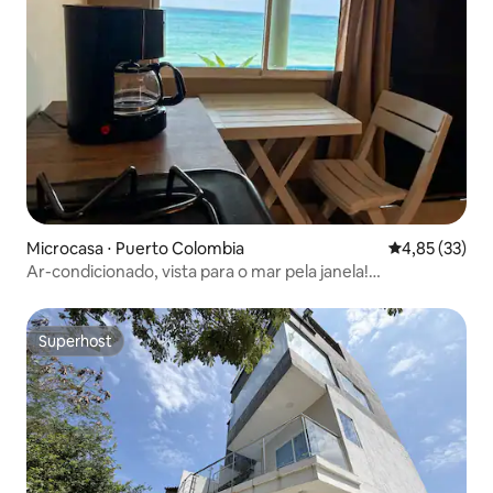
Microcasa ⋅ Puerto Colombia
4,85 de uma a
4,85 (33)
Ar-condicionado, vista para o mar pela janela!
Relaxamento e paz
Superhost
Superhost