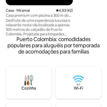
Casa ⋅ Miramar
4,93 de uma avaliação média de
4,93 (42)
Casa premium com piscina a 300 m do
mar / ar-condicionado / Wi-Fi
Desfrute de uma experiência luxuosa e
relaxante nesta vila localizada a apenas
300 metros do calçadão de Puerto
Colombia. Projetada para hóspedes
Puerto Colombia: comodidades
exigentes, esta casa inteira oferece
conforto, privacidade e estilo em todos
populares para aluguéis por temporada
os espaços. Ideal para famílias ou grupos
de acomodações para famílias
que procuram uma estadia premium.
Desfrute de piscina privativa, quartos
com ar-condicionado, camas
confortáveis em estilo de hotel e um
ambiente pensado para ajudar você a se
descontrair do estresse do dia a dia. ✨
Aqui, você não apenas se hospeda, mas
vive uma experiência.
Cozinha
Wi-Fi