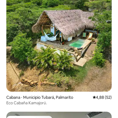
Cabana ⋅ Municipio Tubará, Palmarito
4,88 de uma a
4,88 (52)
Eco Cabaña Kamajorú.