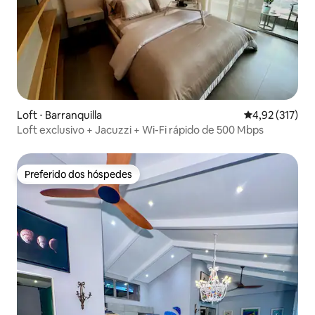
Loft ⋅ Barranquilla
4,92 de uma av
4,92 (317)
Loft exclusivo + Jacuzzi + Wi-Fi rápido de 500 Mbps
Preferido dos hóspedes
Preferido dos hóspedes