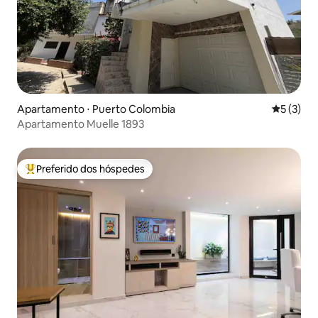
Apartamento ⋅ Puerto Colombia
5 de uma 
5 (3)
Apartamento Muelle 1893
Preferido dos hóspedes
Entre os melhores preferidos dos hóspedes