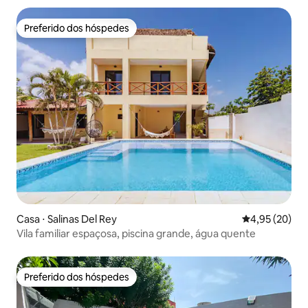
Preferido dos hóspedes
Preferido dos hóspedes
Casa ⋅ Salinas Del Rey
4,95 de uma a
4,95 (20)
Vila familiar espaçosa, piscina grande, água quente
Preferido dos hóspedes
Preferido dos hóspedes