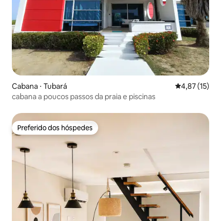
Cabana ⋅ Tubará
4,87 de uma a
4,87 (15)
cabana a poucos passos da praia e piscinas
Preferido dos hóspedes
Preferido dos hóspedes