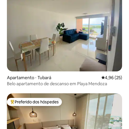
Apartamento ⋅ Tubará
4,96 de uma a
4,96 (25)
Belo apartamento de descanso em Playa Mendoza
Preferido dos hóspedes
Entre os melhores preferidos dos hóspedes