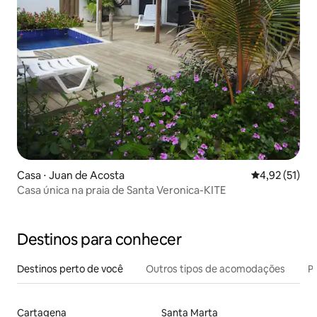
Casa ⋅ Juan de Acosta
4,92 de uma a
4,92 (51)
Casa única na praia de Santa Veronica-KITE
Destinos para conhecer
Destinos perto de você
Outros tipos de acomodações
Pr
Cartagena
Santa Marta