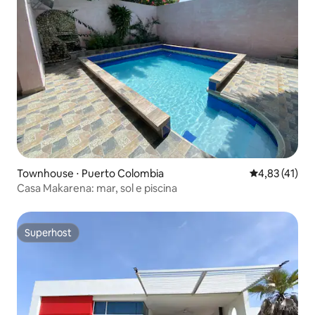
Townhouse ⋅ Puerto Colombia
4,83 de uma a
4,83 (41)
Casa Makarena: mar, sol e piscina
Superhost
Superhost