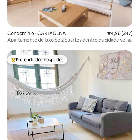
Condomínio ⋅ CARTAGENA
4,96 de uma ava
4,96 (247)
Apartamento de luxo de 2 quartos dentro da cidade velha
Preferido dos hóspedes
Entre os melhores preferidos dos hóspedes