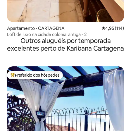
Apartamento ⋅ CARTAGENA
4,95 de uma av
4,95 (114)
Loft de luxo na cidade colonial antiga - 2
Outros aluguéis por temporada
excelentes perto de Karibana Cartagena
Preferido dos hóspedes
Entre os melhores preferidos dos hóspedes