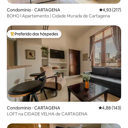
Condomínio ⋅ CARTAGENA
4,93 de uma av
4,93 (217)
BOHO l Apartamento | Cidade Murada de Cartagena
Preferido dos hóspedes
Entre os melhores preferidos dos hóspedes
Condomínio ⋅ CARTAGENA
4,88 de uma av
4,88 (143)
LOFT na CIDADE VELHA de CARTAGENA