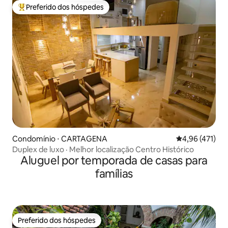
Preferido dos hóspedes
Entre os melhores preferidos dos hóspedes
Condomínio ⋅ CARTAGENA
4,96 de uma av
4,96 (471)
Duplex de luxo · Melhor localização Centro Histórico
Aluguel por temporada de casas para
famílias
Preferido dos hóspedes
Preferido dos hóspedes