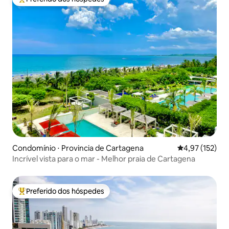
Entre os melhores preferidos dos hóspedes
Condomínio ⋅ Provincia de Cartagena
4,97 de uma av
4,97 (152)
Incrível vista para o mar - Melhor praia de Cartagena
Preferido dos hóspedes
Entre os melhores preferidos dos hóspedes