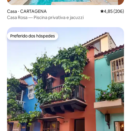
Casa ⋅ CARTAGENA
4,85 de uma ava
4,85 (206)
Casa Rosa — Piscina privativa e jacuzzi
Preferido dos hóspedes
Preferido dos hóspedes