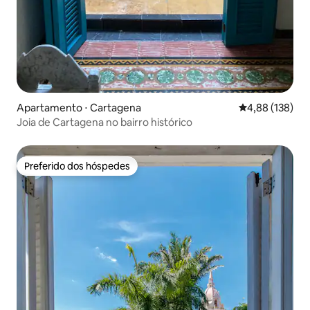
Apartamento ⋅ Cartagena
4,88 de uma av
4,88 (138)
Joia de Cartagena no bairro histórico
Preferido dos hóspedes
Preferido dos hóspedes