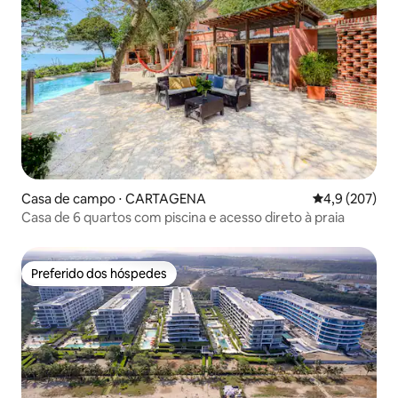
Casa de campo ⋅ CARTAGENA
4,9 de uma av
4,9 (207)
Casa de 6 quartos com piscina e acesso direto à praia
Preferido dos hóspedes
Preferido dos hóspedes