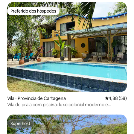
Preferido dos hóspedes
Preferido dos hóspedes
Vila ⋅ Provincia de Cartagena
4,88 de uma a
4,88 (58)
Vila de praia com piscina: luxo colonial moderno e
natureza
Superhost
Superhost