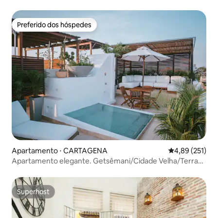
Preferido dos hóspedes
Preferido dos hóspedes
Apartamento ⋅ CARTAGENA
4,89 de uma av
4,89 (251)
Apartamento elegante. Getsêmani/Cidade Velha/Terraço
privativo
Superhost
Superhost