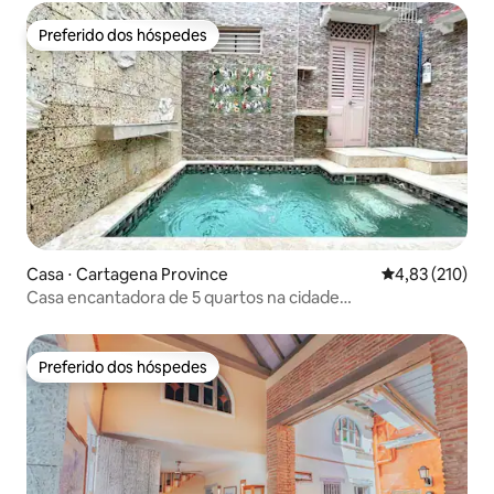
Preferido dos hóspedes
Preferido dos hóspedes
Casa ⋅ Cartagena Province
4,83 de uma av
4,83 (210)
Casa encantadora de 5 quartos na cidade
velha/Getsemani
Preferido dos hóspedes
Preferido dos hóspedes