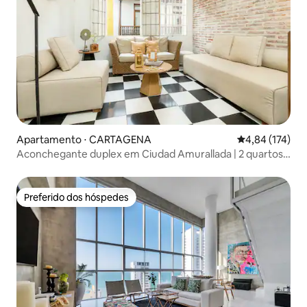
Apartamento ⋅ CARTAGENA
4,84 de uma av
4,84 (174)
Aconchegante duplex em Ciudad Amurallada | 2 quartos
+ ar-condicionado
Preferido dos hóspedes
Preferido dos hóspedes