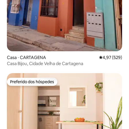
Casa ⋅ CARTAGENA
4,97 de uma av
4,97 (529)
Casa Bijou, Cidade Velha de Cartagena
Preferido dos hóspedes
Preferido dos hóspedes