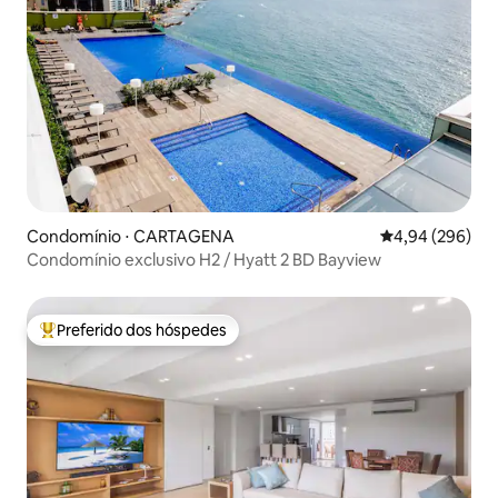
Condomínio ⋅ CARTAGENA
4,94 de uma ava
4,94 (296)
Condomínio exclusivo H2 / Hyatt 2 BD Bayview
Preferido dos hóspedes
Entre os melhores preferidos dos hóspedes