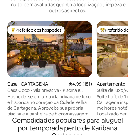
muito bem avaliadas quanto a localização, limpeza e
outros aspectos.
Preferido dos hóspedes
Preferido dos 
Entre os melhores preferidos dos hóspedes
Entre os melhore
Casa ⋅ CARTAGENA
4,99 de uma avaliação média de 
4,99 (181)
Apartamento ⋅ 
Casa Coco • Vila privativa • Piscina e
Suíte de luxo/Apa
jacuzzi no terraço
da cidade
Hospede-se em uma vila privada de luxo
Suíte Loft de 1 qu
e histórica no coração da Cidade Velha
Cartagena inspira
de Cartagena. Aproveite sua própria
melhores hotéis 5
piscina e a banheira de hidromassagem
Localizado dentro
Comodidades populares para aluguel
no terraço, perfeitas para dias de
cidade velha, a um
relaxamento e noites ao pôr do sol.
de lojas, entreten
por temporada perto de Karibana
Localizado no famoso Getsemaní, a uma
discotecas e bare