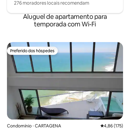
276 moradores locais recomendam
Aluguel de apartamento para
temporada com Wi-Fi
Preferido dos hóspedes
Preferido dos hóspedes
Condomínio ⋅ CARTAGENA
4,86 de uma av
4,86 (175)