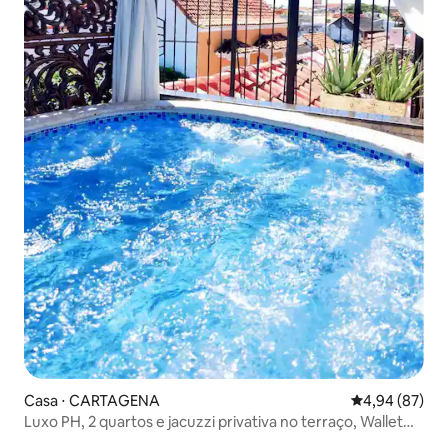
Casa ⋅ CARTAGENA
4,94 de uma a
4,94 (87)
Luxo PH, 2 quartos e jacuzzi privativa no terraço, Wallet
City