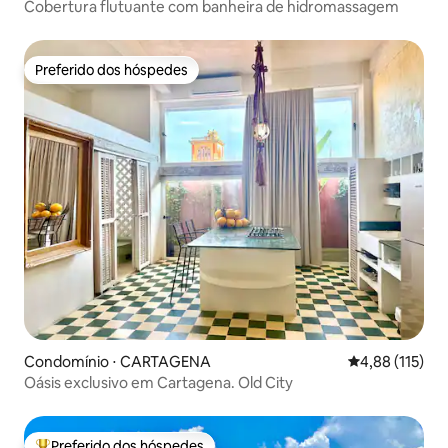
Cobertura flutuante com banheira de hidromassagem
Preferido dos hóspedes
Preferido dos hóspedes
Condomínio ⋅ CARTAGENA
4,88 de uma av
4,88 (115)
Oásis exclusivo em Cartagena. Old City
Preferido dos hóspedes