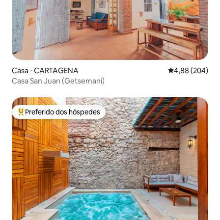
Casa ⋅ CARTAGENA
4,88 de uma ava
4,88 (204)
Casa San Juan (Getsemani)
Preferido dos hóspedes
Entre os melhores preferidos dos hóspedes