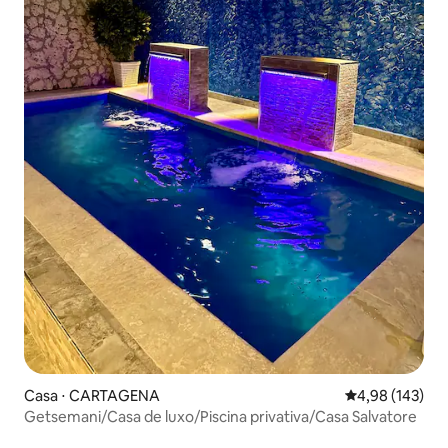
Casa ⋅ CARTAGENA
4,98 de uma av
4,98 (143)
Getsemani/Casa de luxo/Piscina privativa/Casa Salvatore