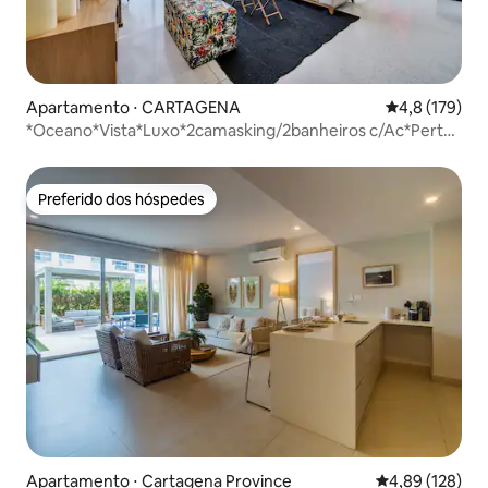
Apartamento ⋅ CARTAGENA
4,8 de uma av
4,8 (179)
*Oceano*Vista*Luxo*2camasking/2banheiros c/Ac*Perto
da praia
Preferido dos hóspedes
Preferido dos hóspedes
Apartamento ⋅ Cartagena Province
4,89 de uma av
4,89 (128)