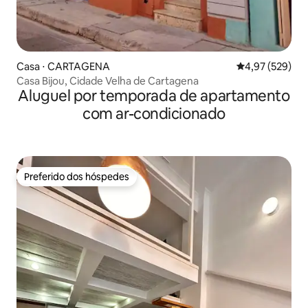
Casa ⋅ CARTAGENA
4,97 de uma av
4,97 (529)
Casa Bijou, Cidade Velha de Cartagena
Aluguel por temporada de apartamento
com ar-condicionado
Preferido dos hóspedes
Preferido dos hóspedes