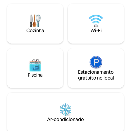
estar espaçosa com sofá-cama,
👩‍🍳 totalmente 
ventiladores e terraço privativo com
quente. 🛏️ Cama 
mini-piscina de 2,70 x 1,80. Cidade
Varanda colonial e
colonial deslumbrante e vista para o mar.
🔐 digital Equipe d
Chuveiros de água quente Berço
serviço 24h 🚫 Não são permitidos
Cozinha
Wi-Fi
disponível mediante solicitação. Não são
visitantes (de aco
permitidos visitantes! É necessário
prédio)
apresentar uma cópia do documento de
identificação antes do check-in.
Desligue os ar-condicionados e
ventiladores quando sair
Estacionamento
Piscina
gratuito no local
Ar-condicionado