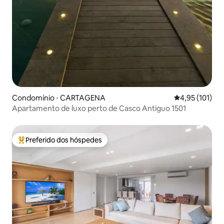
Condomínio ⋅ CARTAGENA
4,95 de uma av
4,95 (101)
Apartamento de luxo perto de Casco Antiguo 1501
Preferido dos hóspedes
Entre os melhores preferidos dos hóspedes