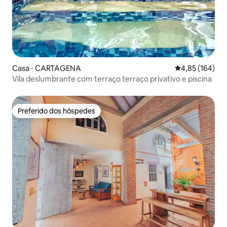
Casa ⋅ CARTAGENA
4,85 de uma av
4,85 (164)
Vila deslumbrante com terraço terraço privativo e piscina
Preferido dos hóspedes
Preferido dos hóspedes