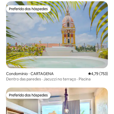
Preferido dos hóspedes
Preferido dos hóspedes
Condomínio ⋅ CARTAGENA
4,79 de uma av
4,79 (753)
Dentro das paredes · Jacuzzi no terraço · Piscina
Preferido dos hóspedes
Preferido dos hóspedes