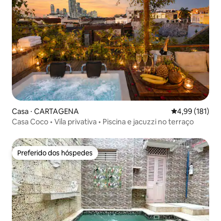
Casa ⋅ CARTAGENA
4,99 de uma av
4,99 (181)
Casa Coco • Vila privativa • Piscina e jacuzzi no terraço
Preferido dos hóspedes
Preferido dos hóspedes