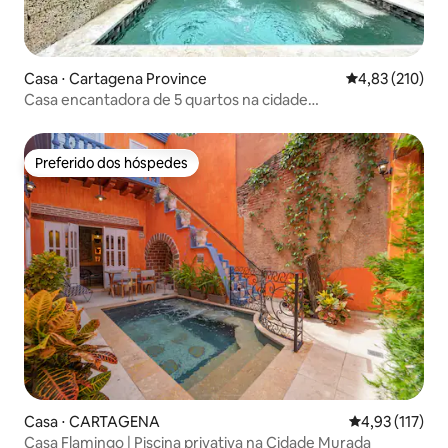
Casa ⋅ Cartagena Province
4,83 de uma av
4,83 (210)
Casa encantadora de 5 quartos na cidade
velha/Getsemani
Preferido dos hóspedes
Preferido dos hóspedes
Casa ⋅ CARTAGENA
4,93 de uma av
4,93 (117)
Casa Flamingo | Piscina privativa na Cidade Murada