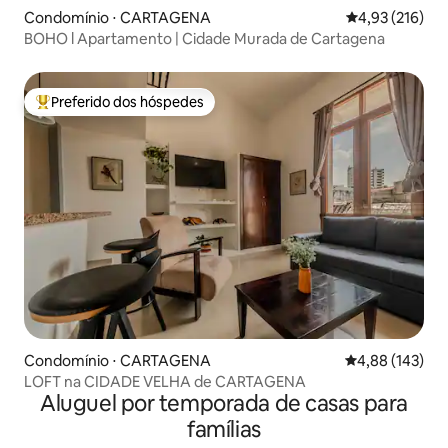
Condomínio ⋅ CARTAGENA
4,93 de uma av
4,93 (216)
BOHO l Apartamento | Cidade Murada de Cartagena
Preferido dos hóspedes
Entre os melhores preferidos dos hóspedes
Condomínio ⋅ CARTAGENA
4,88 de uma av
4,88 (143)
LOFT na CIDADE VELHA de CARTAGENA
Aluguel por temporada de casas para
famílias