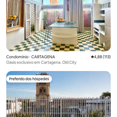
Condomínio ⋅ CARTAGENA
4,88 de uma av
4,88 (113)
Oásis exclusivo em Cartagena. Old City
Preferido dos hóspedes
Preferido dos hóspedes