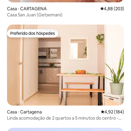
Casa ⋅ CARTAGENA
4,88 de uma ava
4,88 (203)
Casa San Juan (Getsemani)
Preferido dos hóspedes
Preferido dos hóspedes
Casa ⋅ Cartagena
4,92 de uma av
4,92 (184)
Linda acomodação de 2 quartos a 5 minutos do centro -
Casa Vert