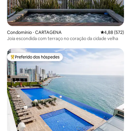
Condomínio ⋅ CARTAGENA
4,88 de uma av
4,88 (572)
Joia escondida com terraço no coração da cidade velha
Preferido dos hóspedes
Entre os melhores preferidos dos hóspedes