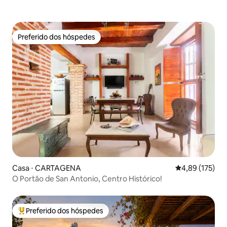
Preferido dos hóspedes
Preferido dos hóspedes
Casa ⋅ CARTAGENA
4,89 de uma av
4,89 (175)
O Portão de San Antonio, Centro Histórico!
Preferido dos hóspedes
Entre os melhores preferidos dos hóspedes