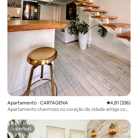
Apartamento ⋅ CARTAGENA
4,81 de uma av
4,81 (336)
Apartamento charmoso no coração da cidade antiga com
varanda
Superhost
Superhost