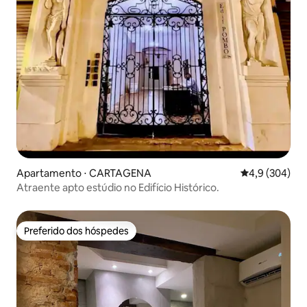
Apartamento ⋅ CARTAGENA
4,9 de uma av
4,9 (304)
Atraente apto estúdio no Edifício Histórico.
Preferido dos hóspedes
Preferido dos hóspedes