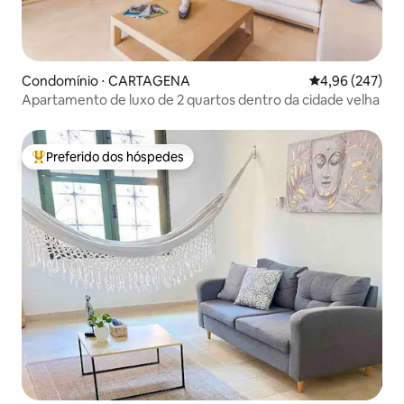
Condomínio ⋅ CARTAGENA
4,96 de uma ava
4,96 (247)
Apartamento de luxo de 2 quartos dentro da cidade velha
Preferido dos hóspedes
Entre os melhores preferidos dos hóspedes