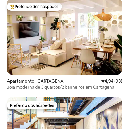
Preferido dos hóspedes
Entre os melhores preferidos dos hóspedes
Apartamento ⋅ CARTAGENA
4,94 de uma a
4,94 (93)
Joia moderna de 3 quartos/2 banheiros em Cartagena
Preferido dos hóspedes
Preferido dos hóspedes