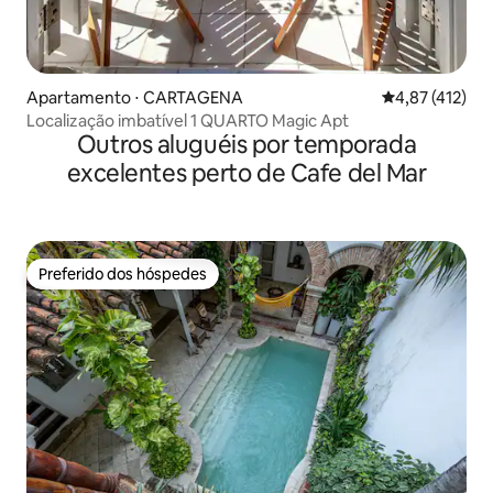
Apartamento ⋅ CARTAGENA
4,87 de uma av
4,87 (412)
Localização imbatível 1 QUARTO Magic Apt
Outros aluguéis por temporada
excelentes perto de Cafe del Mar
Preferido dos hóspedes
Preferido dos hóspedes