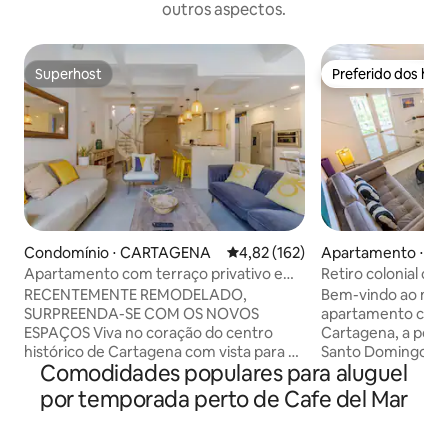
outros aspectos.
Superhost
Preferido dos hó
Superhost
Preferido dos hó
Condomínio ⋅ CARTAGENA
4,82 de uma avaliação média de 
4,82 (162)
Apartamento ⋅ 
Apartamento com terraço privativo e
Retiro colonial ch
mini piscina remodelado em abril de
todos os lugares
RECENTEMENTE REMODELADO,
Bem-vindo ao me
2025
SURPREENDA-SE COM OS NOVOS
apartamento colon
ESPAÇOS Viva no coração do centro
Cartagena, a pouc
histórico de Cartagena com vista para o
Santo Domingo. Es
Comodidades populares para aluguel
mar! Apartamento totalmente equipado
vou garantir que t
na cidade murada. Desfrute das
pronto para a sua estadia. P
por temporada perto de Cafe del Mar
varandas. 3 quartos com ar
casais ou viajante
condicionado, 2 banheiros completos, 2
inclui: ❄️ Dois apar
banheiros, 1 chuveiro aberto. Sala de
condicionado para