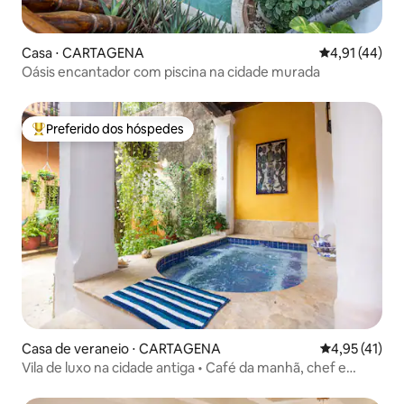
Casa ⋅ CARTAGENA
4,91 de uma a
4,91 (44)
Oásis encantador com piscina na cidade murada
Preferido dos hóspedes
Entre os melhores preferidos dos hóspedes
Casa de veraneio ⋅ CARTAGENA
4,95 de uma a
4,95 (41)
Vila de luxo na cidade antiga • Café da manhã, chef e
terraço