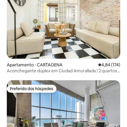
Apartamento ⋅ CARTAGENA
4,84 de uma av
4,84 (174)
Aconchegante duplex em Ciudad Amurallada | 2 quartos
+ ar-condicionado
Preferido dos hóspedes
Preferido dos hóspedes