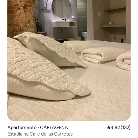
Apartamento ⋅ CARTAGENA
4,82 de uma av
4,82 (132)
Estadia na Calle de las Carretas