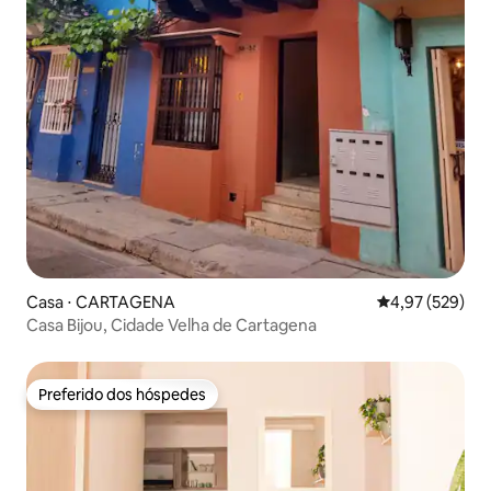
Casa ⋅ CARTAGENA
4,97 de uma av
4,97 (529)
Casa Bijou, Cidade Velha de Cartagena
Preferido dos hóspedes
Preferido dos hóspedes