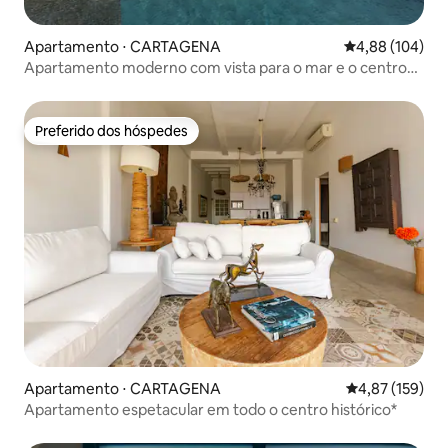
Apartamento ⋅ CARTAGENA
4,88 de uma av
4,88 (104)
Apartamento moderno com vista para o mar e o centro
histórico
Preferido dos hóspedes
Preferido dos hóspedes
Apartamento ⋅ CARTAGENA
4,87 de uma av
4,87 (159)
Apartamento espetacular em todo o centro histórico*