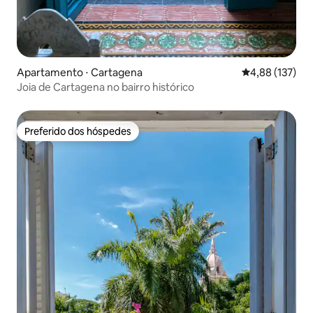
Apartamento ⋅ Cartagena
4,88 de uma av
4,88 (137)
Joia de Cartagena no bairro histórico
Preferido dos hóspedes
Preferido dos hóspedes