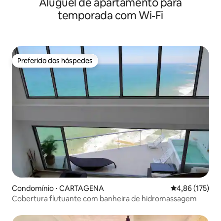
Aluguel de apartamento para
temporada com Wi-Fi
Preferido dos hóspedes
Preferido dos hóspedes
Condomínio ⋅ CARTAGENA
4,86 de uma av
4,86 (175)
Cobertura flutuante com banheira de hidromassagem