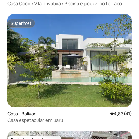
Casa Coco • Vila privativa • Piscina e jacuzzi no terraço
Superhost
Superhost
Casa ⋅ Bolívar
4,83 de uma a
4,83 (41)
Casa espetacular em Baru