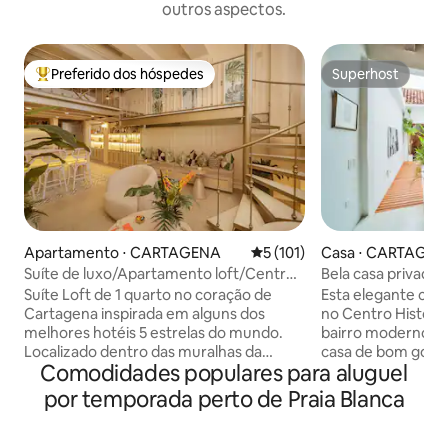
outros aspectos.
Preferido dos hóspedes
Superhost
Entre os melhores preferidos dos hóspedes
Superhost
Apartamento ⋅ CARTAGENA
5 de uma avaliação média de 
5 (101)
Casa ⋅ CARTAGE
Suíte de luxo/Apartamento loft/Centro
Bela casa privada 
da cidade
piscina.
Suíte Loft de 1 quarto no coração de
Esta elegante casa
Cartagena inspirada em alguns dos
no Centro Históri
melhores hotéis 5 estrelas do mundo.
bairro moderno de
Localizado dentro das muralhas da
casa de bom gosto
Comodidades populares para aluguel
cidade velha, a uma curta distância a pé
romântico. Esta p
de lojas, entretenimento, restaurantes,
uma piscina privat
por temporada perto de Praia Blanca
discotecas e bares. Desfrute de uma
pequeno terraço p
estadia nesta cidade Patrimônio da
coquetéis ao pôr 
Unesco cheia de história e emoção.
necessário, e a op