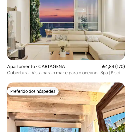
Apartamento ⋅ CARTAGENA
4,84 de uma av
4,84 (170)
Cobertura | Vista para o mar e para o oceano | Spa | Piscina
| Academia
Preferido dos hóspedes
Preferido dos hóspedes