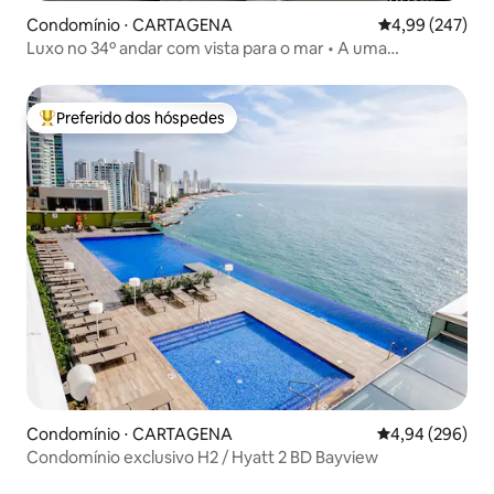
Condomínio ⋅ CARTAGENA
4,99 de uma ava
4,99 (247)
Luxo no 34º andar com vista para o mar • A uma
caminhada da praia • Piscina
Preferido dos hóspedes
Entre os melhores preferidos dos hóspedes
Condomínio ⋅ CARTAGENA
4,94 de uma ava
4,94 (296)
Condomínio exclusivo H2 / Hyatt 2 BD Bayview