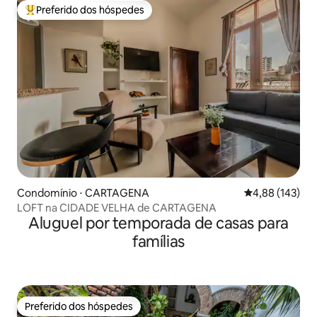
Preferido dos hóspedes
Entre os melhores preferidos dos hóspedes
Condomínio ⋅ CARTAGENA
4,88 de uma av
4,88 (143)
LOFT na CIDADE VELHA de CARTAGENA
Aluguel por temporada de casas para
famílias
Preferido dos hóspedes
Preferido dos hóspedes