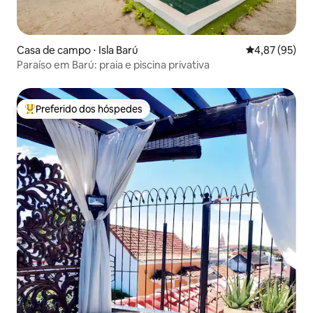
Casa de campo ⋅ Isla Barú
4,87 de uma a
4,87 (95)
Paraíso em Barú: praia e piscina privativa
Preferido dos hóspedes
Entre os melhores preferidos dos hóspedes