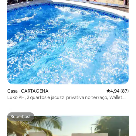
Casa ⋅ CARTAGENA
4,94 de uma a
4,94 (87)
Luxo PH, 2 quartos e jacuzzi privativa no terraço, Wallet
City
Superhost
Superhost