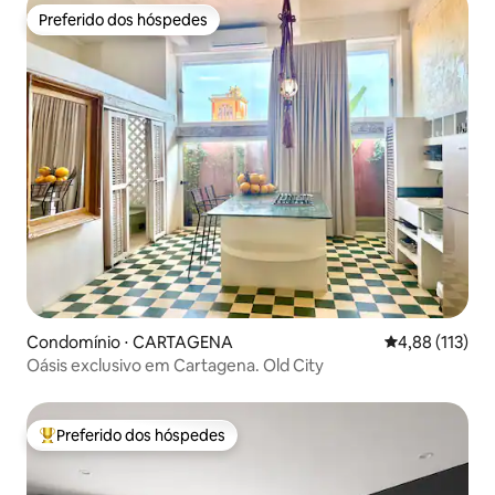
Preferido dos hóspedes
Preferido dos hóspedes
Condomínio ⋅ CARTAGENA
4,88 de uma av
4,88 (113)
Oásis exclusivo em Cartagena. Old City
Preferido dos hóspedes
Entre os melhores preferidos dos hóspedes