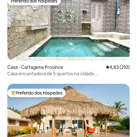
Preferido dos hóspedes
Preferido dos hóspedes
Casa ⋅ Cartagena Province
4,83 de uma av
4,83 (210)
Casa encantadora de 5 quartos na cidade
velha/Getsemani
Preferido dos hóspedes
Entre os melhores preferidos dos hóspedes