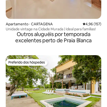
Apartamento ⋅ CARTAGENA
4,96 de uma av
4,96 (157)
Unidade vintage na Cidade Murada | Ideal para famílias!
Outros aluguéis por temporada
excelentes perto de Praia Blanca
Preferido dos hóspedes
Preferido dos hóspedes