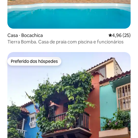
Casa ⋅ Bocachica
4,96 de uma a
4,96 (25)
Tierra Bomba. Casa de praia com piscina e funcionários
Preferido dos hóspedes
Preferido dos hóspedes