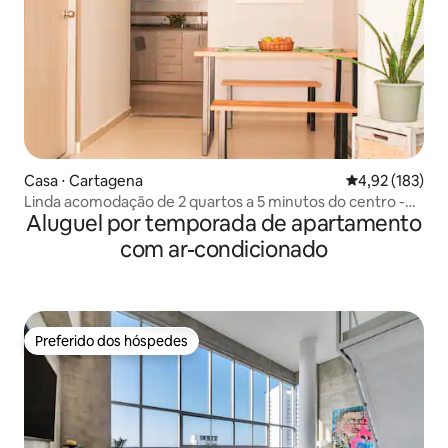
Casa ⋅ Cartagena
4,92 de uma av
4,92 (183)
Linda acomodação de 2 quartos a 5 minutos do centro -
Aluguel por temporada de apartamento
Casa Vert
com ar-condicionado
Preferido dos hóspedes
Preferido dos hóspedes