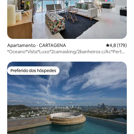
Apartamento ⋅ CARTAGENA
4,8 de uma av
4,8 (179)
*Oceano*Vista*Luxo*2camasking/2banheiros c/Ac*Perto
da praia
Preferido dos hóspedes
Preferido dos hóspedes