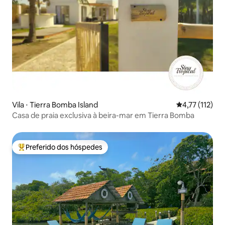
Vila ⋅ Tierra Bomba Island
4,77 de uma av
4,77 (112)
Casa de praia exclusiva à beira-mar em Tierra Bomba
Preferido dos hóspedes
Entre os melhores preferidos dos hóspedes