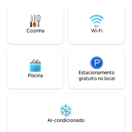
Cozinha totalmente equipada com
hóspedes. Mesmo 
máquina de lavar/secar, cama tamanho
bares e restaurant
Queen, TV, Netflix e Wi-Fi de 400 Mb.
histórica colombia
Nosso apartamento moderno com vibe
ótimos detalhes, t
de praia é perfeito para um casal
madeira, banho a
Cozinha
Wi-Fi
desfrutar e relaxar Insta
de qualidade.
@pombocartagena
Estacionamento
Piscina
gratuito no local
Ar-condicionado