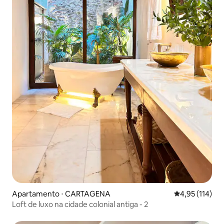
Apartamento ⋅ CARTAGENA
4,95 de uma av
4,95 (114)
Loft de luxo na cidade colonial antiga - 2