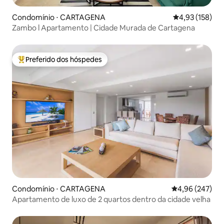
Condomínio ⋅ CARTAGENA
4,93 de uma av
4,93 (158)
Zambo l Apartamento | Cidade Murada de Cartagena
Preferido dos hóspedes
Entre os melhores preferidos dos hóspedes
Condomínio ⋅ CARTAGENA
4,96 de uma ava
4,96 (247)
Apartamento de luxo de 2 quartos dentro da cidade velha