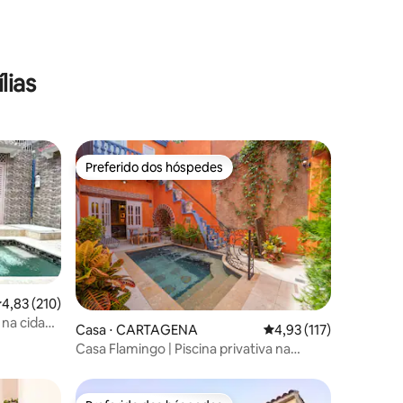
lias
Preferido dos hóspedes
Preferido dos hóspedes
,83 de uma avaliação média de 5, 210 avaliações
4,83 (210)
 na cidade
ções
Casa ⋅ CARTAGENA
4,93 de uma avaliação 
4,93 (117)
Casa Flamingo | Piscina privativa na
Cidade Murada