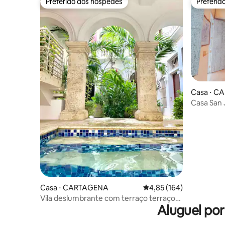
Preferido dos hóspedes
Preferid
Preferido dos hóspedes
Preferid
Casa ⋅ C
Casa San
Casa ⋅ CARTAGENA
4,85 de uma avaliação m
4,85 (164)
Vila deslumbrante com terraço terraço
Aluguel po
privativo e piscina