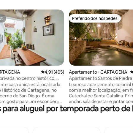
st
Preferido dos hóspedes
st
Preferido dos hóspedes
édia de 5, 100 avaliações
ARTAGENA
4,91 de uma avaliação média de 5, 405 avalia
4,91 (405)
Apartamento ⋅ CARTAGENA
4
privada no centro histórico,
Apartamento Santos de Piedra 
murada
nte casa única está localizada
Luxuoso apartamento colonial
 Histórico de Cartagena, no
com a melhor localização, em f
derno de San Diego. É uma
Catedral de Santa Catalina. Pri
om gosto para um esconderijo
andar: sala de estar e jantar c
para aluguel por temporada perto de
. Esta propriedade oferece
área de lavanderia de cozinha 
na privativa refrescante, um
aberto e banheiro social. Quar
erraço perfeito para coquetéis
banheiro privativo e cama king 
 sol, A/C, quando necessário, e
também pátio com piscina para
e atender a 5 hóspedes.
privado. Segundo andar: dois q