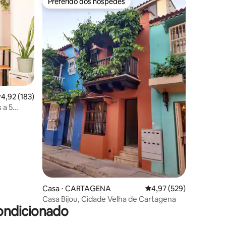
Preferido dos hóspedes
Preferido dos hóspedes
ções
,92 de uma avaliação média de 5, 183 avaliações
4,92 (183)
 a 5
Casa ⋅ CARTAGENA
4,97 de uma avaliação 
4,97 (529)
Casa Bijou, Cidade Velha de Cartagena
ondicionado