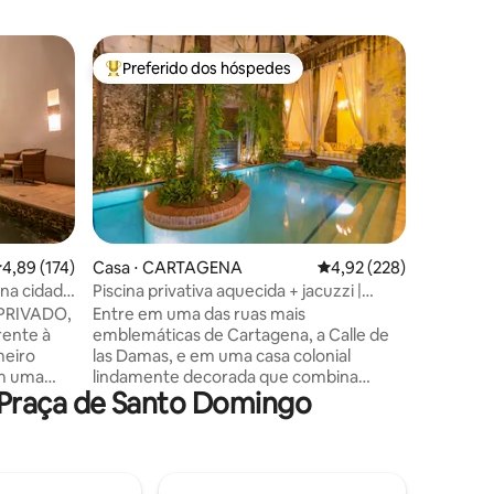
Casa ⋅ 
Preferido dos hóspedes
Prefe
Entre os melhores preferidos dos hóspedes
Entre o
Casa O G
Bem-vind
Mergulhe
4 andares
Projetad
Vladimir
6 hósped
Desfrute
aeroporto
ções
,89 de uma avaliação média de 5, 174 avaliações
4,89 (174)
Casa ⋅ CARTAGENA
4,92 de uma avaliação 
4,92 (228)
atencios
na cidade
Piscina privativa aquecida + jacuzzi |
Eleve sua
Cidade colonial murada
 PRIVADO,
Entre em uma das ruas mais
opcional
rente à
emblemáticas de Cartagena, a Calle de
emociona
meiro
las Damas, e em uma casa colonial
está à su
om uma
lindamente decorada que combina
belas me
 Praça de Santo Domingo
em plano
séculos de história com todo o conforto
to com
moderno. Localizada no coração da
size,
Cidade Murada, a Casa Calle de las
 uso
Damas é a base perfeita para vivenciar a
uartos
verdadeira magia de Cartagena. Quer