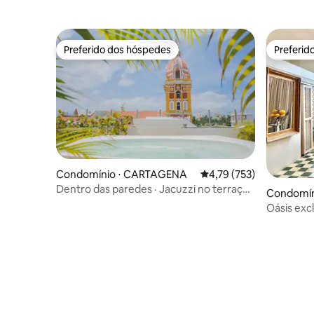
Preferido dos hóspedes
Preferid
Preferido dos hóspedes
Preferid
Condomínio ⋅ CARTAGENA
4,79 de uma avaliação m
4,79 (753)
Dentro das paredes · Jacuzzi no terraço ·
Condomín
Piscina
Oásis exc