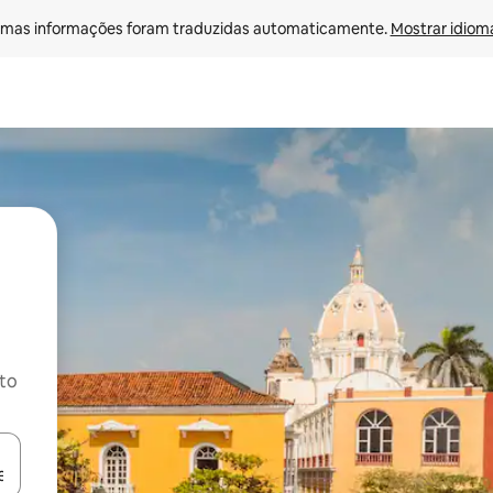
mas informações foram traduzidas automaticamente. 
Mostrar idioma
ito
ore-os usando as seta para cima e para baixo do teclado ou tocando e