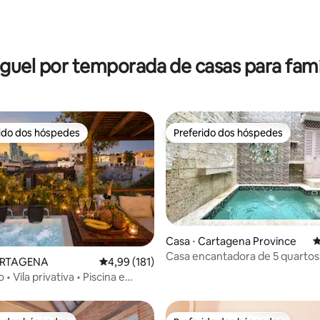
édia de 5, 183 avaliações
guel por temporada de casas para famí
rido dos hóspedes
Preferido dos hóspedes
 melhores preferidos dos hóspedes
Preferido dos hóspedes
Casa ⋅ Cartagena Province
4
Casa encantadora de 5 quartos
édia de 5, 175 avaliações
ARTAGENA
4,99 de uma avaliação média de 5, 181 avalia
4,99 (181)
velha/Getsemani
• Vila privativa • Piscina e
o terraço