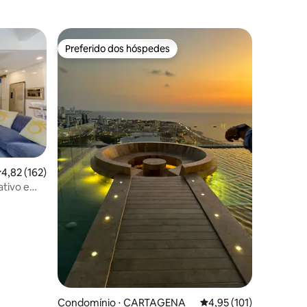
Preferido dos hóspedes
Preferido dos hóspedes
,82 de uma avaliação média de 5, 162 avaliações
4,82 (162)
tivo e
ções
il de 2025
Condomínio ⋅ CARTAGENA
4,95 de uma avaliação 
4,95 (101)