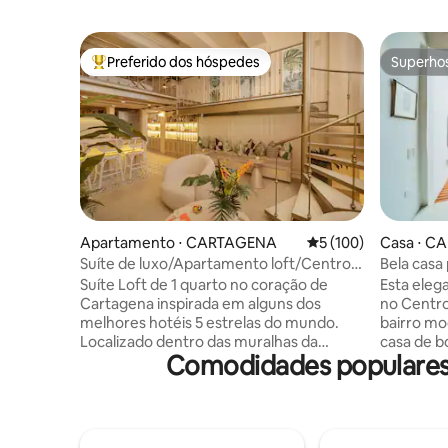
Preferido dos hóspedes
Superho
Entre os melhores preferidos dos hóspedes
Superho
Apartamento ⋅ CARTAGENA
5 de uma avaliação m
5 (100)
Casa ⋅ C
Suíte de luxo/Apartamento loft/Centro
Bela casa 
da cidade
piscina.
Suíte Loft de 1 quarto no coração de
Esta elega
Cartagena inspirada em alguns dos
no Centro
melhores hotéis 5 estrelas do mundo.
bairro mo
Localizado dentro das muralhas da
casa de b
Comodidades populares 
cidade velha, a uma curta distância a pé
romântico
de lojas, entretenimento, restaurantes,
uma pisci
discotecas e bares. Desfrute de uma
pequeno t
estadia nesta cidade Patrimônio da
ao pôr do
Unesco cheia de história e emoção.
a opção d