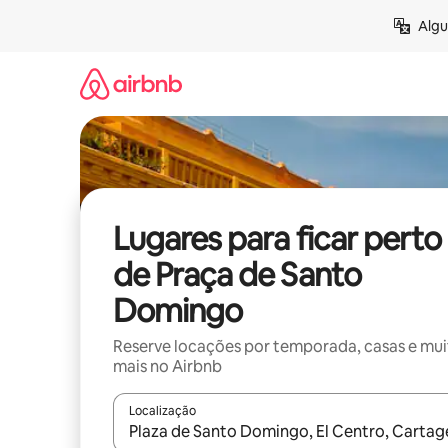
Pular
Algu
para
o
conteúdo
Lugares para ficar perto
de Praça de Santo
Domingo
Reserve locações por temporada, casas e mu
mais no Airbnb
Localização
Quando os resultados estiverem disponíveis, expl