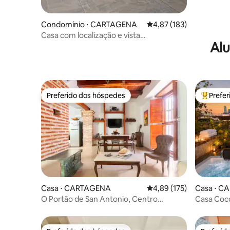
Condomínio ⋅ CARTAGENA
4,87 de uma avaliação m
4,87 (183)
Casa com localização e vista
Alu
incomparáveis no centro
Preferido dos hóspedes
Prefe
Preferido dos hóspedes
Entre os
Casa ⋅ CARTAGENA
4,89 de uma avaliação m
4,89 (175)
Casa ⋅ C
O Portão de San Antonio, Centro
Casa Coco 
Histórico!
jacuzzi n