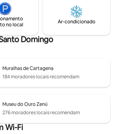
 com cama
você esteja viajando com a família ou
lteiro
com um grupo de amigos, esta espaçosa
manhã e
casa de 2 quartos e 2 banheiros e 1 lavabo
ionamento
/café
oferece um ambiente elegante e
Ar-condicionado
to no local
ita Rossana e Martin
descontraído do qual você nunca mais
vai querer sair.
e Santo Domingo
Muralhas de Cartagena
184 moradores locais recomendam
Museu do Ouro Zenú
276 moradores locais recomendam
 Wi-Fi