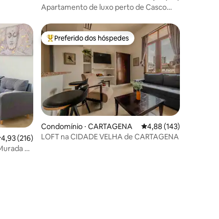
Apartamento de luxo perto de Casco
Antiguo 1501
Preferido dos hóspedes
os hóspedes
Entre os melhores preferidos dos hóspedes
ções
Condomínio ⋅ CARTAGENA
4,88 de uma avaliação 
4,88 (143)
LOFT na CIDADE VELHA de CARTAGENA
,93 de uma avaliação média de 5, 216 avaliações
4,93 (216)
Murada de