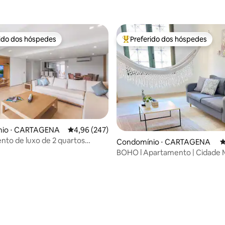
rido dos hóspedes
Preferido dos hóspedes
 melhores preferidos dos hóspedes
Entre os melhores preferidos d
io ⋅ CARTAGENA
4,96 de uma avaliação média de 5, 247 avalia
4,96 (247)
to de luxo de 2 quartos
Condomínio ⋅ CARTAGENA
4
 cidade velha
BOHO l Apartamento | Cidade 
Cartagena