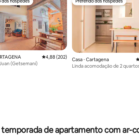
o dos hóspedes
Preferido dos hóspedes
o dos hóspedes
Preferido dos hóspedes
ARTAGENA
4,88 de uma avaliação média de 5, 202 avalia
4,88 (202)
Casa ⋅ Cartagena
4
 Juan (Getsemani)
Linda acomodação de 2 quartos
minutos do centro - Casa Vert
édia de 5, 164 avaliações
r temporada de apartamento com ar-c