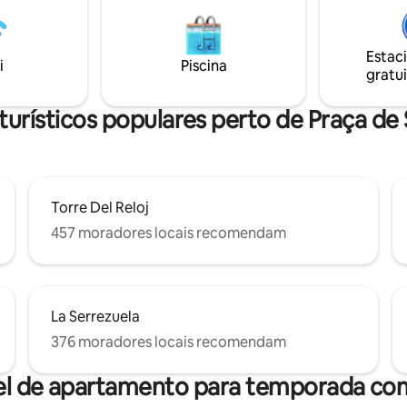
lado de ótimos bares e
com banheiros privativos, um
tes, esta elegante casa
queen e outro com camas de so
 colombiana está cheia de
Governanta gratuita/ café da 
Estac
alhes, tetos altos, vigas de
almoço negociáveis com Sonia 
i
Piscina
gratui
banho antigo e comodidades
gratuito/água gratu
ade.
turísticos populares perto de Praça d
Torre Del Reloj
457 moradores locais recomendam
La Serrezuela
376 moradores locais recomendam
el de apartamento para temporada com