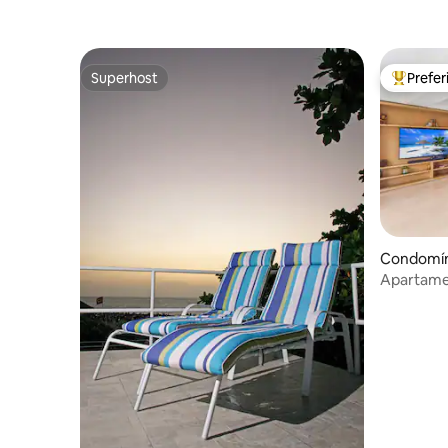
Superhost
Prefe
Superhost
Entre os
Condomín
Apartamen
dentro da