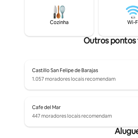
Cozinha totalmente equipada com
Mesmo ao 
máquina de lavar/secar, cama tamanho
restauran
Queen, TV, Netflix e Wi-Fi de 400 Mb.
histórica
Nosso apartamento moderno com vibe
ótimos det
Cozinha
Wi-F
de praia é perfeito para um casal
madeira, 
desfrutar e relaxar Insta
de qualid
@pombocartagena
Outros pontos 
Castillo San Felipe de Barajas
1.057 moradores locais recomendam
Cafe del Mar
447 moradores locais recomendam
Alugu