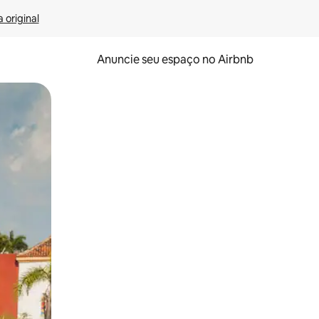
 original
Anuncie seu espaço no Airbnb
 deslizando o dedo na tela.