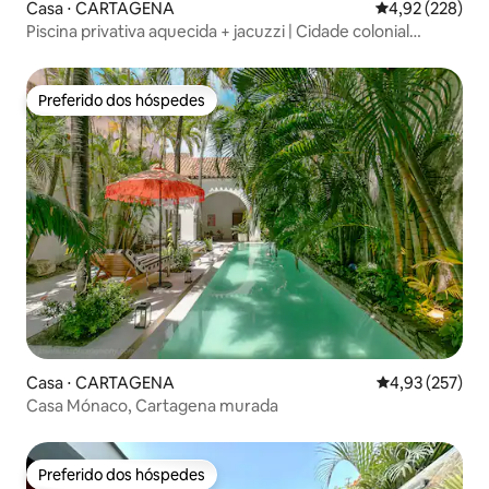
Casa ⋅ CARTAGENA
4,92 de uma av
4,92 (228)
Piscina privativa aquecida + jacuzzi | Cidade colonial
murada
Preferido dos hóspedes
Preferido dos hóspedes
Casa ⋅ CARTAGENA
4,93 de uma av
4,93 (257)
Casa Mónaco, Cartagena murada
Preferido dos hóspedes
Preferido dos hóspedes