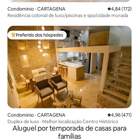
Condomínio ⋅ CARTAGENA
4,84 de uma av
4,84 (172)
Residência colonial de luxo/piscinas e spa/cidade murada
Preferido dos hóspedes
Entre os melhores preferidos dos hóspedes
Condomínio ⋅ CARTAGENA
4,96 de uma av
4,96 (471)
Duplex de luxo · Melhor localização Centro Histórico
Aluguel por temporada de casas para
famílias