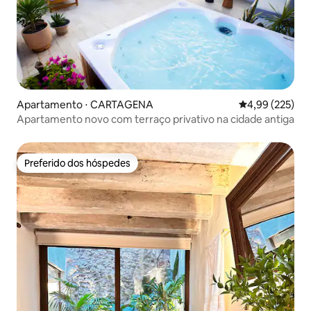
Apartamento ⋅ CARTAGENA
4,99 de uma av
4,99 (225)
Apartamento novo com terraço privativo na cidade antiga
Preferido dos hóspedes
Preferido dos hóspedes