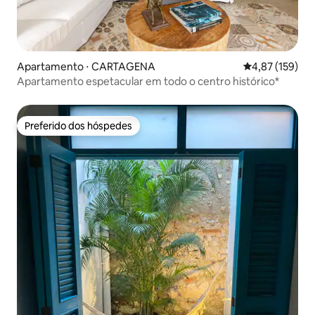
Apartamento ⋅ CARTAGENA
4,87 de uma av
4,87 (159)
Apartamento espetacular em todo o centro histórico*
Preferido dos hóspedes
Preferido dos hóspedes