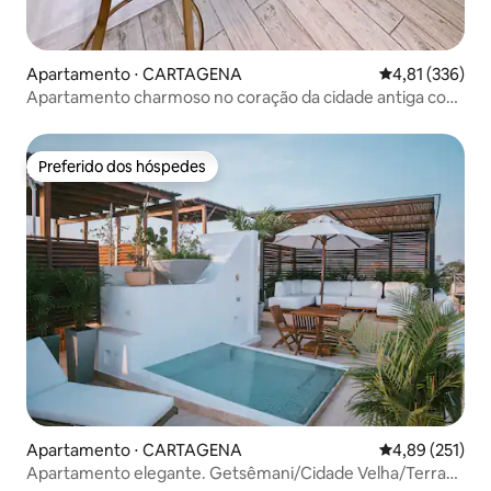
Apartamento ⋅ CARTAGENA
4,81 de uma av
4,81 (336)
Apartamento charmoso no coração da cidade antiga com
varanda
Preferido dos hóspedes
Preferido dos hóspedes
Apartamento ⋅ CARTAGENA
4,89 de uma av
4,89 (251)
Apartamento elegante. Getsêmani/Cidade Velha/Terraço