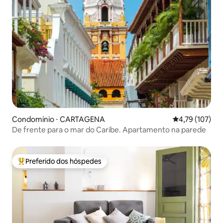
Condomínio ⋅ CARTAGENA
4,79 de uma av
4,79 (107)
De frente para o mar do Caribe. Apartamento na parede
Preferido dos hóspedes
Entre os melhores preferidos dos hóspedes