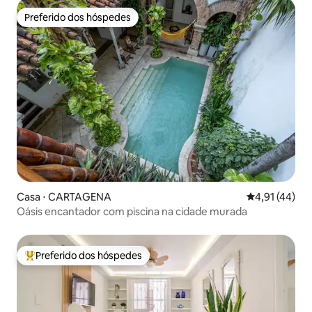
Preferido dos hóspedes
Preferido dos hóspedes
Casa ⋅ CARTAGENA
4,91 de uma a
4,91 (44)
Oásis encantador com piscina na cidade murada
Preferido dos hóspedes
Entre os melhores preferidos dos hóspedes