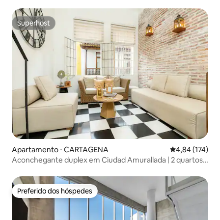
privativo
Superhost
Superhost
Apartamento ⋅ CARTAGENA
4,84 de uma av
4,84 (174)
Aconchegante duplex em Ciudad Amurallada | 2 quartos
+ ar-condicionado
Preferido dos hóspedes
Preferido dos hóspedes