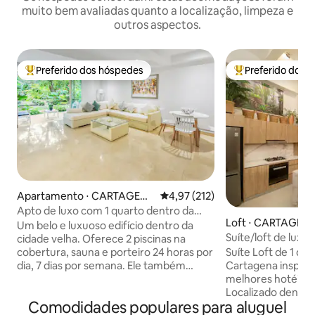
muito bem avaliadas quanto a localização, limpeza e
outros aspectos.
Preferido dos hóspedes
Preferido dos 
Entre os melhores preferidos dos hóspedes
Entre os melhore
Apartamento ⋅ CARTAGEN
4,97 de uma avaliação média de 
4,97 (212)
A
Apto de luxo com 1 quarto dentro da
Loft ⋅ CARTAGEN
cidade antiga
Um belo e luxuoso edifício dentro da
Suíte/loft de luxo
cidade velha. Oferece 2 piscinas na
histórico
Suíte Loft de 1 qu
cobertura, sauna e porteiro 24 horas por
Cartagena inspira
dia, 7 dias por semana. Ele também
melhores hotéis 5
possui um gerador que é extremamente
Localizado dentro
importante em Cartagena. Nossa
Comodidades populares para aluguel
cidade velha, a um
localização lhe dá acesso a uma das