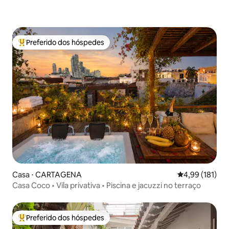
Preferido dos hóspedes
Entre os melhores preferidos dos hóspedes
Casa ⋅ CARTAGENA
4,99 de uma av
4,99 (181)
Casa Coco • Vila privativa • Piscina e jacuzzi no terraço
Preferido dos hóspedes
Entre os melhores preferidos dos hóspedes