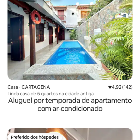
Casa ⋅ CARTAGENA
4,92 de uma av
4,92 (142)
Linda casa de 6 quartos na cidade antiga
Aluguel por temporada de apartamento
com ar-condicionado
Preferido dos hóspedes
Preferido dos hóspedes