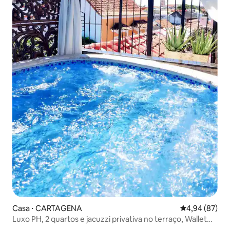
Casa ⋅ CARTAGENA
4,94 de uma a
4,94 (87)
Luxo PH, 2 quartos e jacuzzi privativa no terraço, Wallet
City