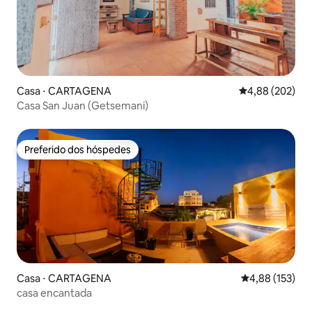
Casa ⋅ CARTAGENA
4,88 de uma ava
4,88 (202)
Casa San Juan (Getsemani)
Preferido dos hóspedes
Preferido dos hóspedes
Casa ⋅ CARTAGENA
4,88 de uma av
4,88 (153)
casa encantada