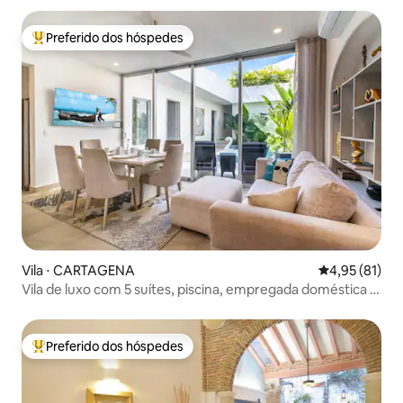
Preferido dos hóspedes
Entre os melhores preferidos dos hóspedes
Vila ⋅ CARTAGENA
4,95 de uma a
4,95 (81)
Vila de luxo com 5 suítes, piscina, empregada doméstica e
café da manhã de luxo
Preferido dos hóspedes
Entre os melhores preferidos dos hóspedes