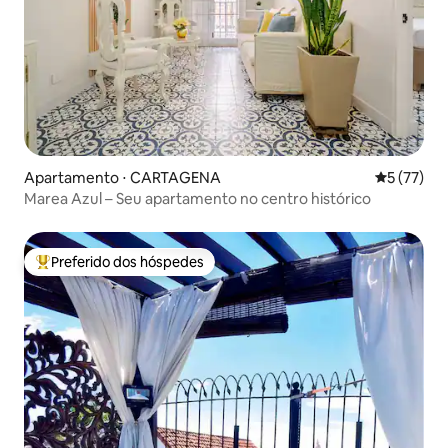
Apartamento ⋅ CARTAGENA
5 de uma a
5 (77)
Marea Azul – Seu apartamento no centro histórico
Preferido dos hóspedes
Entre os melhores preferidos dos hóspedes