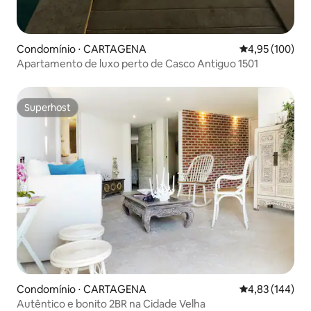
Condomínio ⋅ CARTAGENA
4,95 de uma av
4,95 (100)
Apartamento de luxo perto de Casco Antiguo 1501
Superhost
Superhost
Condomínio ⋅ CARTAGENA
4,83 de uma av
4,83 (144)
Autêntico e bonito 2BR na Cidade Velha