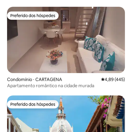
Preferido dos hóspedes
Preferido dos hóspedes
Condomínio ⋅ CARTAGENA
4,89 de uma av
4,89 (445)
Apartamento romântico na cidade murada
Preferido dos hóspedes
Preferido dos hóspedes