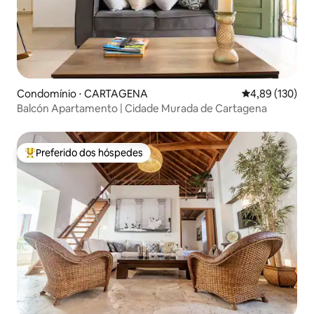
Condomínio ⋅ CARTAGENA
4,89 de uma av
4,89 (130)
Balcón Apartamento | Cidade Murada de Cartagena
Preferido dos hóspedes
Entre os melhores preferidos dos hóspedes