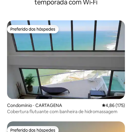
temporada com Wi-Fi
Preferido dos hóspedes
Preferido dos hóspedes
Condomínio ⋅ CARTAGENA
4,86 de uma av
4,86 (175)
Cobertura flutuante com banheira de hidromassagem
Preferido dos hóspedes