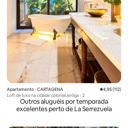
Apartamento ⋅ CARTAGENA
4,95 de uma av
4,95 (112)
Loft de luxo na cidade colonial antiga - 2
Outros aluguéis por temporada
excelentes perto de La Serrezuela