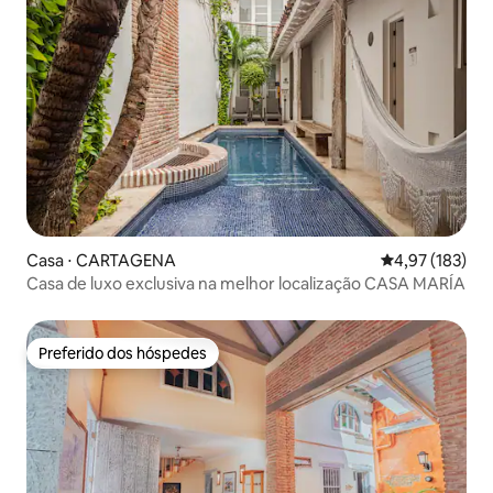
Casa ⋅ CARTAGENA
4,97 de uma av
4,97 (183)
Casa de luxo exclusiva na melhor localização CASA MARÍA
Preferido dos hóspedes
Preferido dos hóspedes