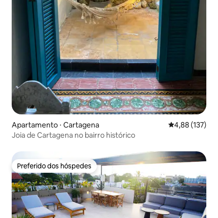
Apartamento ⋅ Cartagena
4,88 de uma av
4,88 (137)
Joia de Cartagena no bairro histórico
Preferido dos hóspedes
Preferido dos hóspedes