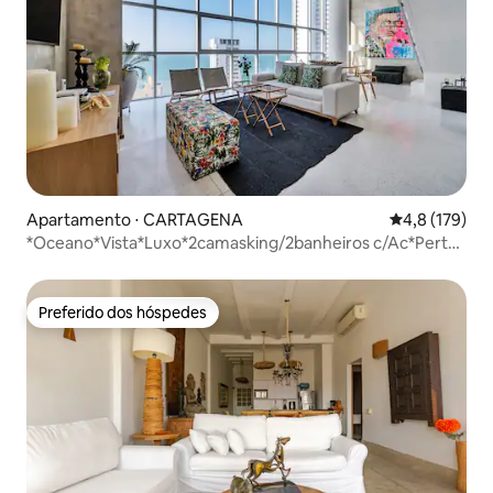
Apartamento ⋅ CARTAGENA
4,8 de uma av
4,8 (179)
*Oceano*Vista*Luxo*2camasking/2banheiros c/Ac*Perto
da praia
Preferido dos hóspedes
Preferido dos hóspedes