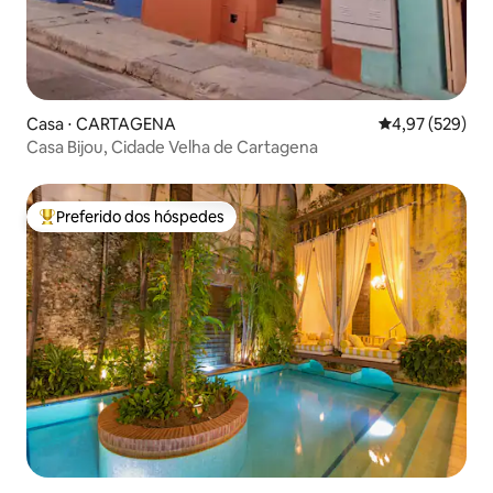
Casa ⋅ CARTAGENA
4,97 de uma av
4,97 (529)
Casa Bijou, Cidade Velha de Cartagena
Preferido dos hóspedes
Entre os melhores preferidos dos hóspedes