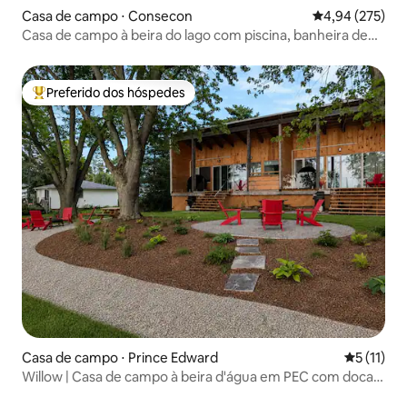
Casa de campo ⋅ Consecon
4,94 de uma av
4,94 (275)
Casa de campo à beira do lago com piscina, banheira de
hidromassagem e sauna
Preferido dos hóspedes
Entre os melhores preferidos dos hóspedes
Casa de campo ⋅ Prince Edward
5 de uma a
5 (11)
Willow | Casa de campo à beira d'água em PEC com doca e
vista para o lago