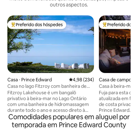
outros aspectos.
Preferido dos hóspedes
Preferido dos 
Entre os melhores preferidos dos hóspedes
Entre os melhore
Casa ⋅ Prince Edward
4,98 de uma avaliação média de 
4,98 (234)
Casa de campo ⋅ P
ard
Casa no lago Fitzroy com banheira de
Casa à beira-mar 
hidromassagem à beira-mar
c/SAUNA e BANHE
Fitzroy Lakehouse é um bangalô
Fuja para esta cas
HIDROMASSAGE
privativo à beira-mar no Lago Ontário
atualizada em fre
com uma banheira de hidromassagem
de costa privada 
durante todo o ano e acesso direto à
Prince Edward. De
Comodidades populares em aluguel por
água. Desfrute de vistas para o lago a
sauna com vista p
partir da área de estar principal e do
de hidromassagem 
temporada em Prince Edward County
quarto principal, além de uma praia
livre. Este refúgio
rochosa privativa de 200 pés com
localizado na Baía