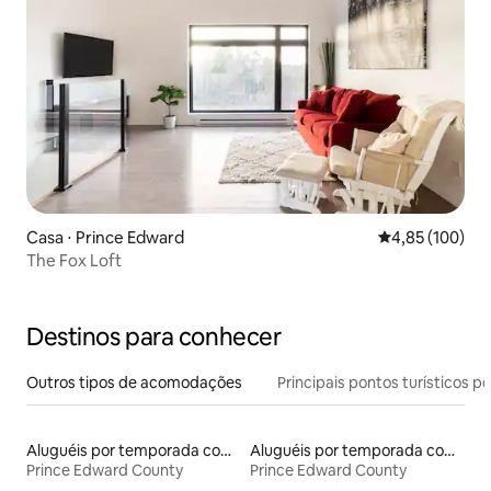
Casa ⋅ Prince Edward
4,85 de uma av
4,85 (100)
The Fox Loft
Destinos para conhecer
Outros tipos de acomodações
Principais pontos turísticos po
Aluguéis por temporada com banheira de hidromassagem
Aluguéis por temporada com suítes privativas
Prince Edward County
Prince Edward County