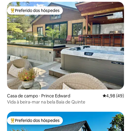
Preferido dos hóspedes
Entre os melhores preferidos dos hóspedes
Casa de campo ⋅ Prince Edward
4,98 de uma a
4,98 (49)
Vida à beira-mar na bela Baía de Quinte
Preferido dos hóspedes
Entre os melhores preferidos dos hóspedes