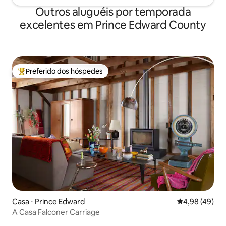
Outros aluguéis por temporada
excelentes em Prince Edward County
Preferido dos hóspedes
Entre os melhores preferidos dos hóspedes
Casa ⋅ Prince Edward
4,98 de uma a
4,98 (49)
A Casa Falconer Carriage