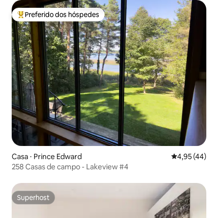
Preferido dos hóspedes
Entre os melhores preferidos dos hóspedes
Casa ⋅ Prince Edward
4,95 de uma a
4,95 (44)
258 Casas de campo - Lakeview #4
Superhost
Superhost