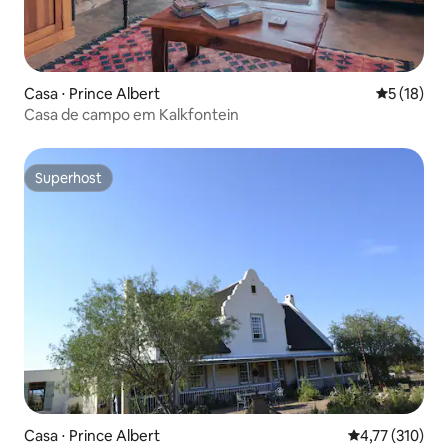
Casa ⋅ Prince Albert
5 de uma a
5 (18)
Casa de campo em Kalkfontein
Superhost
Superhost
Casa ⋅ Prince Albert
4,77 de uma av
4,77 (310)