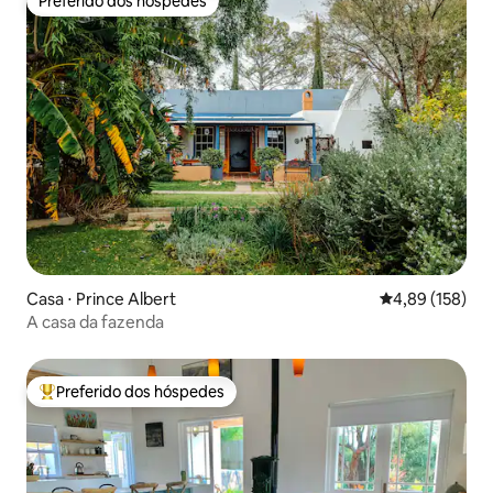
Preferido dos hóspedes
Preferido dos hóspedes
Casa ⋅ Prince Albert
4,89 de uma av
4,89 (158)
A casa da fazenda
Preferido dos hóspedes
Entre os melhores preferidos dos hóspedes