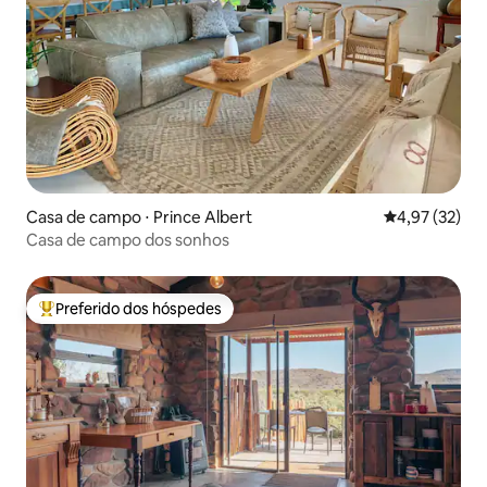
Casa de campo ⋅ Prince Albert
4,97 de uma a
4,97 (32)
Casa de campo dos sonhos
Preferido dos hóspedes
Entre os melhores preferidos dos hóspedes