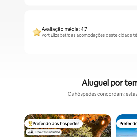
Avaliação média: 4,7
Port Elizabeth: as acomodações deste cidade t
Aluguel por te
Os hóspedes concordam: estas
Preferido dos hóspedes
Preferid
Entre os melhores preferidos dos hóspedes
Preferid