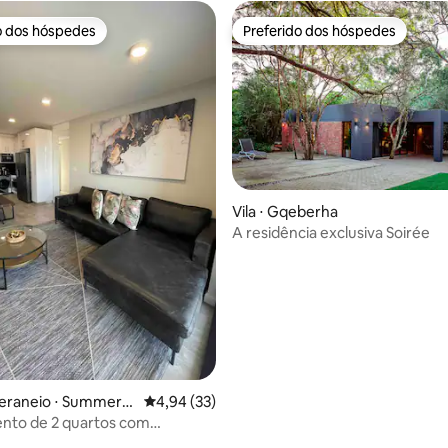
o dos hóspedes
Preferido dos hóspedes
o dos hóspedes
Preferido dos hóspedes
Vila ⋅ Gqeberha
A residência exclusiva Soirée
 média de 5, 9 avaliações
eraneio ⋅ Summerst
4,94 de uma avaliação média de 5, 33 avalia
4,94 (33)
nto de 2 quartos com
mento gratuito no local