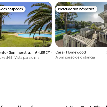
o dos hóspedes
Preferido dos hóspedes
o dos hóspedes
Preferido dos hóspedes
Casa ⋅ Humewood
nto ⋅ Summerstran
4,89 de uma avaliação média de 5, 71 avalia
4,89 (71)
A um passo de distância
esHill | Vista para o mar
média de 5, 78 avaliações