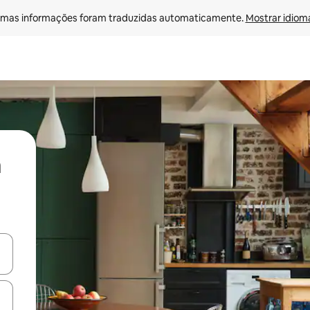
mas informações foram traduzidas automaticamente. 
Mostrar idioma
ore-os usando as seta para cima e para baixo do teclado ou tocando e