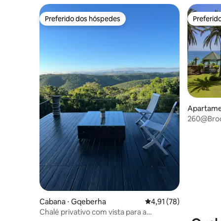
Preferido dos hóspedes
Preferid
Preferido dos hóspedes
Preferid
Apartame
d
260@Brook
Cabana ⋅ Gqeberha
4,91 de uma avaliação 
4,91 (78)
Chalé privativo com vista para a