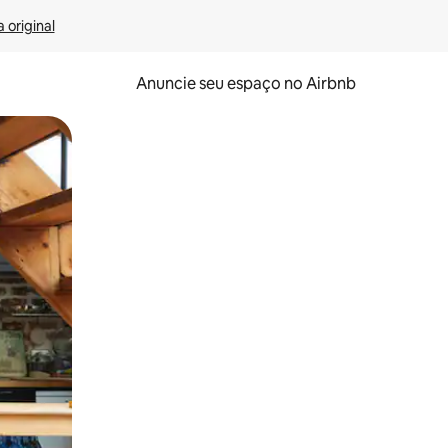
 original
Anuncie seu espaço no Airbnb
 deslizando o dedo na tela.