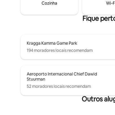
manhã caseiro incluso. - 2 minutos de
Cozinha
Wi-F
carro até a praia mais bem classificada da
cidade - 1 minuto de carro do Clube de
Golfe com Zebras
Fique perto
Kragga Kamma Game Park
194 moradores locais recomendam
Aeroporto Internacional Chief Dawid
Stuurman
52 moradores locais recomendam
Outros alu