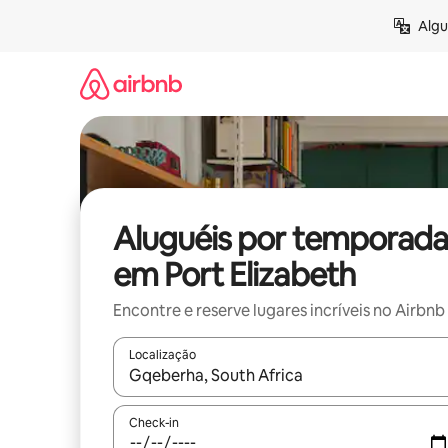
Pular
Algu
para
o
conteúdo
Aluguéis por temporada
em Port Elizabeth
Encontre e reserve lugares incríveis no Airbnb
Localização
Quando os resultados estiverem disponíveis, expl
Check-in