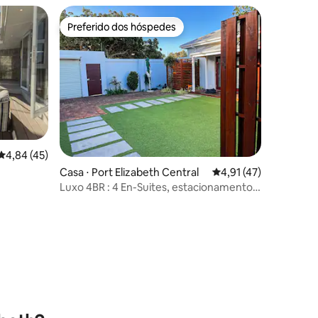
Preferido dos hóspedes
Preferido dos hóspedes
4,84 de uma avaliação média de 5, 45 avaliações
4,84 (45)
ções
Casa ⋅ Port Elizabeth Central
4,91 de uma avaliação
4,91 (47)
Luxo 4BR : 4 En-Suites, estacionamento
gratuito e Wi-Fi rápido