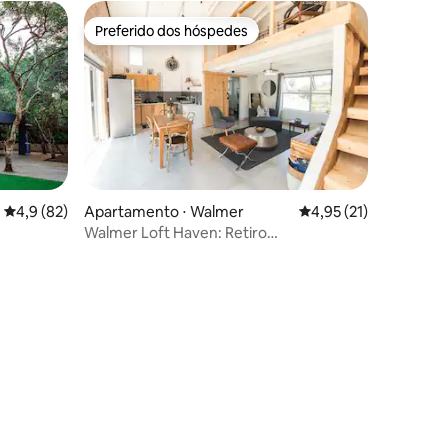
Preferido dos hóspedes
Preferido dos hóspedes
4,9 de uma avaliação média de 5, 82 avaliações
4,9 (82)
Apartamento ⋅ Walmer
4,95 de uma avaliação
4,95 (21)
Walmer Loft Haven: Retiro
aconchegante
ções