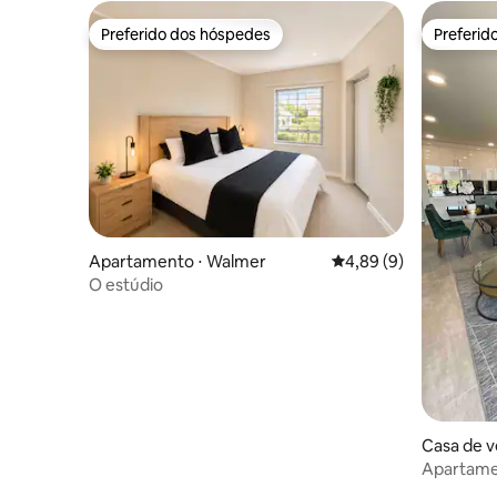
Preferido dos hóspedes
Preferid
Preferido dos hóspedes
Preferid
Apartamento ⋅ Walmer
4,89 de uma avaliação
4,89 (9)
O estúdio
Casa de v
rand
Apartame
estaciona