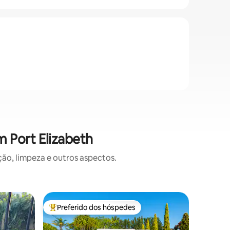
 Port Elizabeth
o, limpeza e outros aspectos.
Casa de 
Preferido dos hóspedes
Prefe
os hóspedes
Entre os melhores preferidos dos hóspedes
Entre o
Casa de 
Elizabeth
Olá, Gqeberh