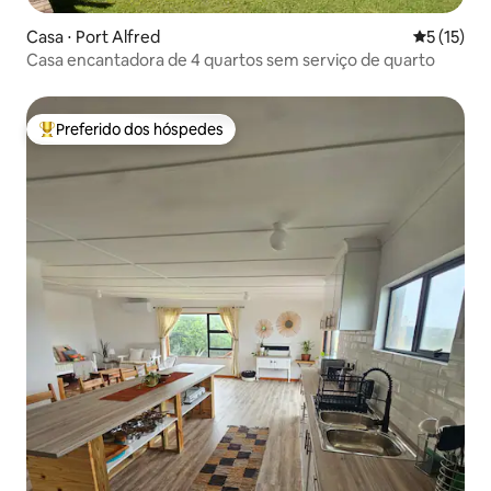
Casa ⋅ Port Alfred
5 de uma a
5 (15)
Casa encantadora de 4 quartos sem serviço de quarto
Preferido dos hóspedes
Entre os melhores preferidos dos hóspedes