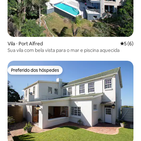
Vila ⋅ Port Alfred
5 de uma 
5 (6)
Sua vila com bela vista para o mar e piscina aquecida
Preferido dos hóspedes
Preferido dos hóspedes