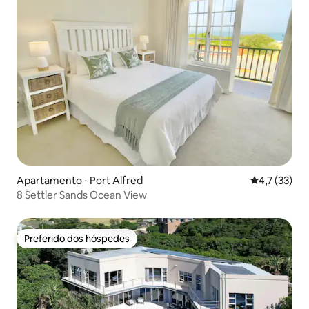
Apartamento ⋅ Port Alfred
4,7 de uma a
4,7 (33)
8 Settler Sands Ocean View
Preferido dos hóspedes
Preferido dos hóspedes