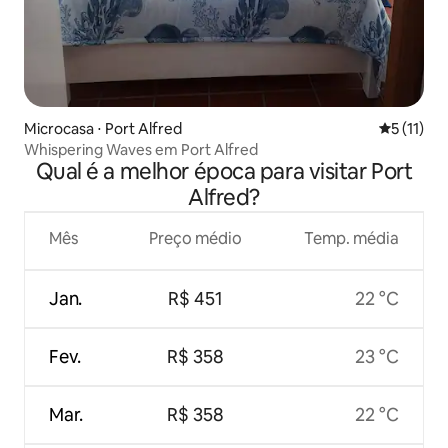
Microcasa ⋅ Port Alfred
5 de uma a
5 (11)
Whispering Waves em Port Alfred
Qual é a melhor época para visitar Port
Alfred?
Mês
Preço médio
Temp. média
Jan.
R$ 451
22 °C
Fev.
R$ 358
23 °C
Mar.
R$ 358
22 °C