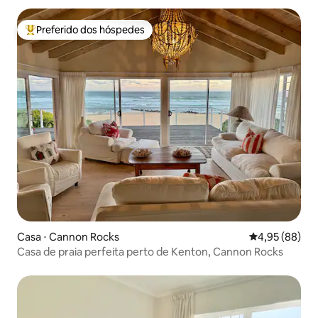
Preferido dos hóspedes
Entre os melhores preferidos dos hóspedes
Casa ⋅ Cannon Rocks
4,95 de uma a
4,95 (88)
Casa de praia perfeita perto de Kenton, Cannon Rocks