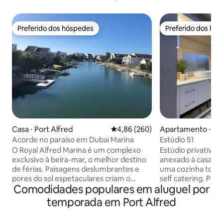
Preferido dos hóspedes
Preferido dos hó
Preferido dos hóspedes
Preferido dos hó
Casa ⋅ Port Alfred
4,86 de uma avaliação média de 5
4,86 (260)
Apartamento ⋅ Por
Acorde no paraíso em Dubai Marina
Estúdio 51
O Royal Alfred Marina é um complexo
Estúdio privativo
exclusivo à beira-mar, o melhor destino
anexado à casa pr
de férias. Paisagens deslumbrantes e
uma cozinha tota
pores do sol espetaculares criam o
self catering. Perfeito para viajantes de
Comodidades populares em aluguel por
cenário perfeito para relaxar com uma
negócios ou lazer
taça de vinho. Assista os barcos e
conforto, conveni
temporada em Port Alfred
barcaças flutuarem pelo seu gramado
Cama de casal, sma
da frente. Desfrute de um churrasco no
geladeira, fogão a 