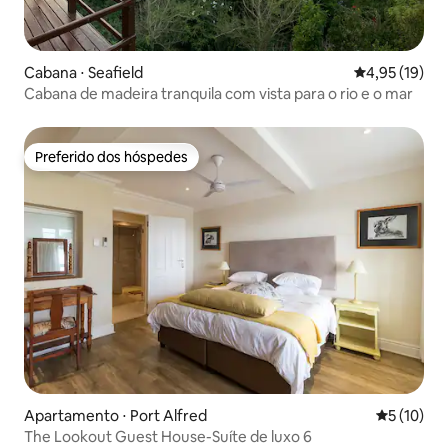
Cabana ⋅ Seafield
4,95 de uma a
4,95 (19)
Cabana de madeira tranquila com vista para o rio e o mar
Preferido dos hóspedes
Preferido dos hóspedes
Apartamento ⋅ Port Alfred
5 de uma a
5 (10)
The Lookout Guest House-Suíte de luxo 6