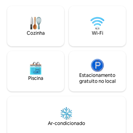
seu próprio pátio de frente para o canal.
chaleira, torradei
Pesque do seu cais privado, de frente
a roupa de cama. 
para águas amplas e profundas nas quais
alarmada, bem c
mais de 30 espécies de vida marinha
seguro fora da rua
foram identificadas. Relaxe e aproveite a
trancado. Estamos a apenas 3,1 km do
paz e a tranquilidade deste paraíso
Royal Port Alfred 
Cozinha
Wi-Fi
costeiro isolado. Uma piscina e área de
centro da cidade e 
entretenimento, juntamente com um
campo de ténis e campo de squash para
todos os climas, para uso exclusivo de
residentes e hóspedes, estão situados
perto da entrada principal. A Marina é o
lugar mais seguro para estar. O acesso é
feito através de um único portal
Estacionamento
Piscina
controlado por acesso e é restrito a
gratuito no local
residentes e hóspedes. Há também uma
patrulha de segurança 24 horas. A CASA
TEM ENERGIA SOLAR.
Ar-condicionado