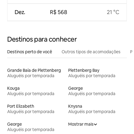
Dez.
R$ 568
21 °C
Destinos para conhecer
Destinos perto de você
Outros tipos de acomodações
Pr
Grande Baía de Plettenberg
Plettenberg Bay
Aluguéis por temporada
Aluguéis por temporada
Kouga
George
Aluguéis por temporada
Aluguéis por temporada
Port Elizabeth
Knysna
Aluguéis por temporada
Aluguéis por temporada
George
Mostrar mais
Aluguéis por temporada