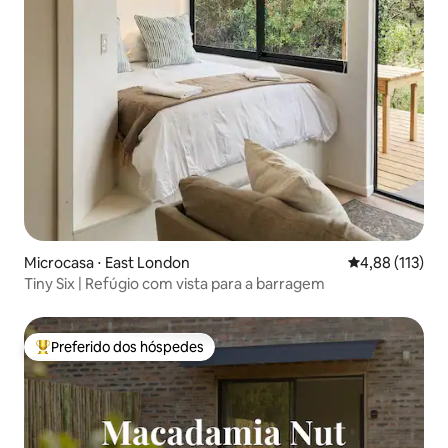
Microcasa ⋅ East London
4,88 de uma av
4,88 (113)
Tiny Six | Refúgio com vista para a barragem
Preferido dos hóspedes
Entre os melhores preferidos dos hóspedes