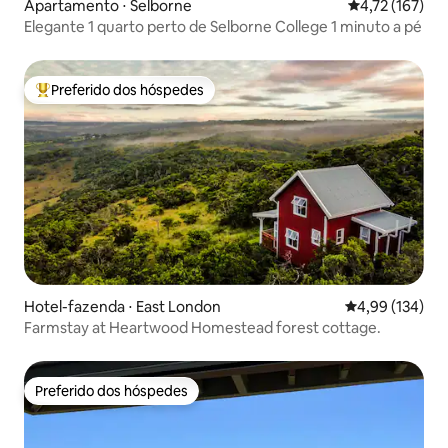
Apartamento ⋅ Selborne
4,72 de uma av
4,72 (167)
Elegante 1 quarto perto de Selborne College 1 minuto a pé
Preferido dos hóspedes
Entre os melhores preferidos dos hóspedes
Hotel-fazenda ⋅ East London
4,99 de uma av
4,99 (134)
Farmstay at Heartwood Homestead forest cottage.
Preferido dos hóspedes
Preferido dos hóspedes