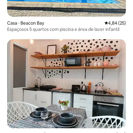
Casa ⋅ Beacon Bay
4,84 de uma a
4,84 (25)
Espaçosos 5 quartos com piscina e área de lazer infantil