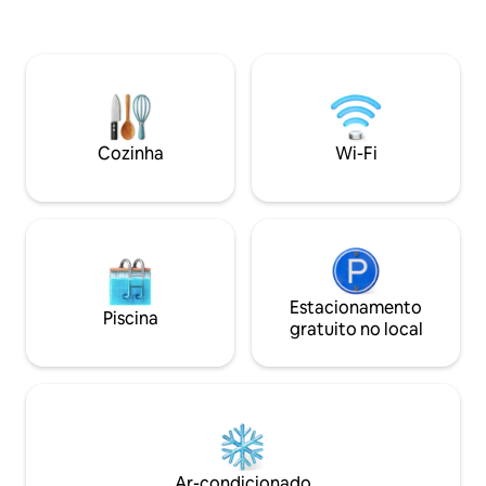
descontraído. Nossos quartos podem
ser configurados com camas king ou de
solteiro, acomodando
confortavelmente 2 casais ou 4
hóspedes individuais. A estadia perfeita
para uma visita de fim de semana ou de
uma semana, ainda melhor para estadias
Cozinha
Wi-Fi
de longa duração, com todos os
confortos de um lar e uma cozinha
totalmente equipada. DSTV, Wi-Fi e
Netflix disponíveis.
Estacionamento
Piscina
gratuito no local
Ar-condicionado