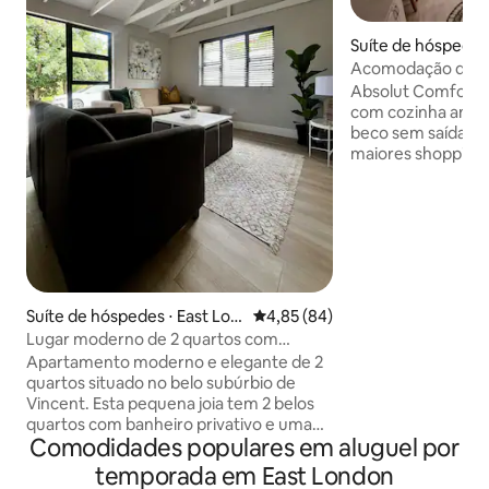
Suíte de hóspedes 
don
Acomodação de lu
absoluto e self ca
Absolut Comfort é
com cozinha anin
beco sem saída pe
maiores shoppings
Relaxe neste espa
estilo, equipado 
pode precisar de A
e churrascos sob a
redor da piscina,
buquê completo de
YouTube em uma T
Suíte de hóspedes ⋅ East Lon
4,85 de uma avaliação média de
4,85 (84)
grande e uma bar
don
Lugar moderno de 2 quartos com
qualidade. Internet
estacionamento seguro
velocidade para tr
Apartamento moderno e elegante de 2
zero queda de ene
quartos situado no belo subúrbio de
solar completa
Vincent. Esta pequena joia tem 2 belos
quartos com banheiro privativo e uma
Comodidades populares em aluguel por
grande área de estar em plano aberto.
Estacionamento seguro e protegido
temporada em East London
com espaço para um churrasco