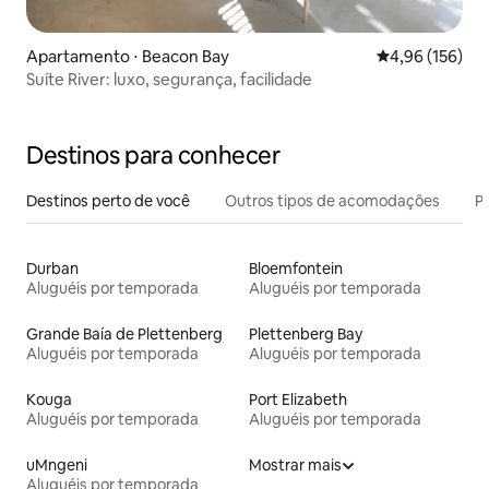
Apartamento ⋅ Beacon Bay
4,96 de uma av
4,96 (156)
Suíte River: luxo, segurança, facilidade
Destinos para conhecer
Destinos perto de você
Outros tipos de acomodações
Pr
Durban
Bloemfontein
Aluguéis por temporada
Aluguéis por temporada
Grande Baía de Plettenberg
Plettenberg Bay
Aluguéis por temporada
Aluguéis por temporada
Kouga
Port Elizabeth
Aluguéis por temporada
Aluguéis por temporada
uMngeni
Mostrar mais
Aluguéis por temporada