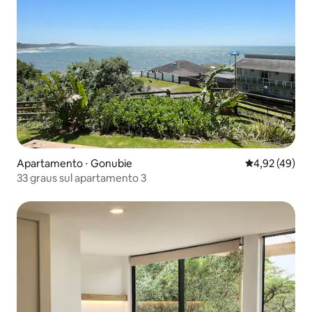
Apartamento ⋅ Gonubie
4,92 de uma a
4,92 (49)
33 graus sul apartamento 3