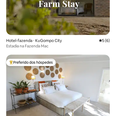
Hotel-fazenda ⋅ KuGompo City
5 de uma 
5 (6)
Estadia na Fazenda Mac
Preferido dos hóspedes
Entre os melhores preferidos dos hóspedes