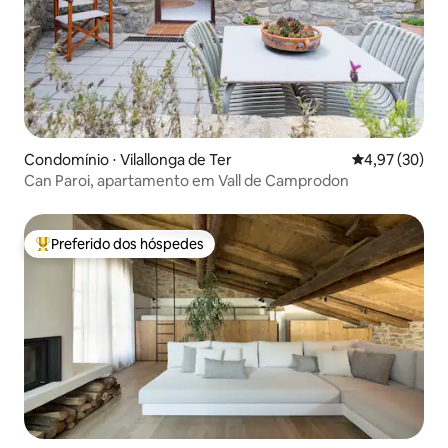
Condomínio ⋅ Vilallonga de Ter
4,97 de uma a
4,97 (30)
Can Paroi, apartamento em Vall de Camprodon
Preferido dos hóspedes
Entre os melhores preferidos dos hóspedes