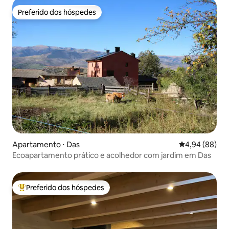
Preferido dos hóspedes
Preferido dos hóspedes
Apartamento ⋅ Das
4,94 de uma av
4,94 (88)
Ecoapartamento prático e acolhedor com jardim em Das
Preferido dos hóspedes
Entre os melhores preferidos dos hóspedes