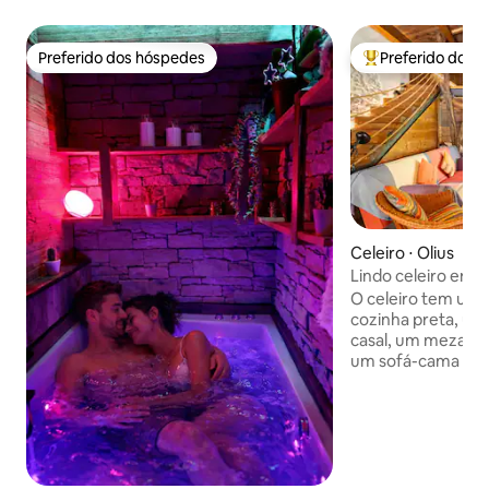
Preferido dos hóspedes
Preferido dos 
Preferido dos hóspedes
Entre os melhore
Celeiro ⋅ Olius
Lindo celeiro em u
O celeiro tem uma
cozinha preta, u
casal, um mezani
um sofá-cama na 
tem um chuveiro d
que você possa ad
enquanto toma banho. Lareira, 
rio. E um ambien
monumental forma
românica com crip