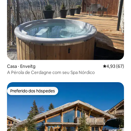
Casa ⋅ Enveitg
4,93 de uma a
4,93 (67)
A Pérola de Cerdagne com seu Spa Nórdico
Preferido dos hóspedes
Preferido dos hóspedes