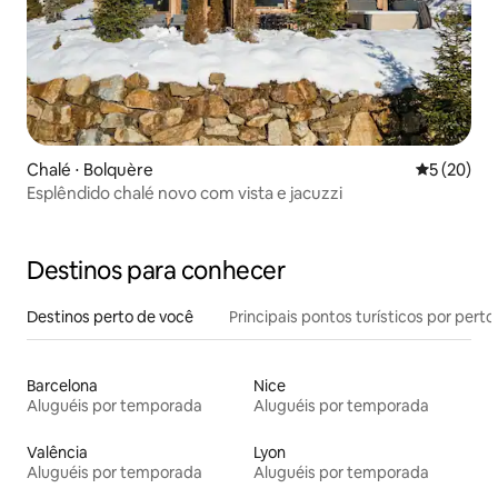
Chalé ⋅ Bolquère
5 de uma a
5 (20)
Esplêndido chalé novo com vista e jacuzzi
Destinos para conhecer
Destinos perto de você
Principais pontos turísticos por perto
Barcelona
Nice
Aluguéis por temporada
Aluguéis por temporada
Valência
Lyon
Aluguéis por temporada
Aluguéis por temporada