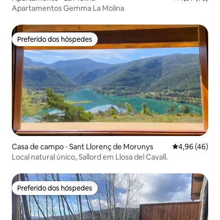
Apartamentos Gemma La Molina
Preferido dos hóspedes
Preferido dos hóspedes
Casa de campo ⋅ Sant Llorenç de Morunys
4,96 de uma a
4,96 (46)
Local natural único, Sallord em Llosa del Cavall.
Preferido dos hóspedes
Preferido dos hóspedes