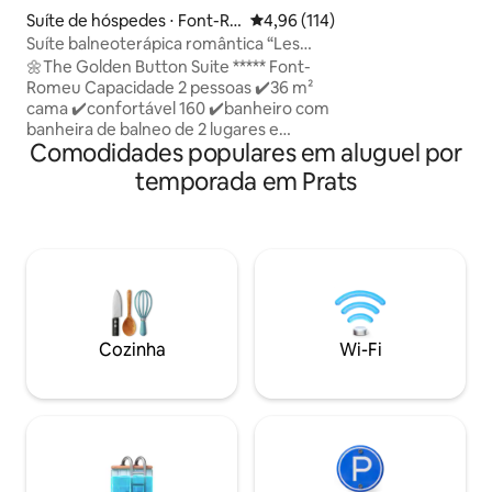
modernista e um p
Suíte de hóspedes ⋅ Font-Ro
4,96 de uma avaliação média de 
4,96 (114)
minutos. Espetacu
meu-Odeillo-Via
Suíte balneoterápica romântica “Les
restaurante rural 
Boutons d'Or”
🌼The Golden Button Suite ***** Font-
vila/cidade com to
Romeu Capacidade 2 pessoas ✔️36 m²
supermercados e 
cama ✔️️confortável 160 ✔️banheiro com
banheira de balneo de 2 lugares e
Comodidades populares em aluguel por
chuveiro duplo.🛁🚿 área ✔️de jantar
✔️️terraço privativo de 20m2 virado para
temporada em Prats
o sul. ✔️navio a vapor 🔥 Ambilight ✔️TV
com Netflix ✔️Wi-Fi de alta velocidade
✔️entrada independente tonalidade
✔️de phillips de iluminação conectada
para criar uma atmosfera
aconchegante. vaga de estacionamento
✔️ gratuita vista para a ✔️montanha
toalhas de banho fornecidas lençóis
Cozinha
Wi-Fi
fornecidos (camas feitas na chegada)
café fornecido