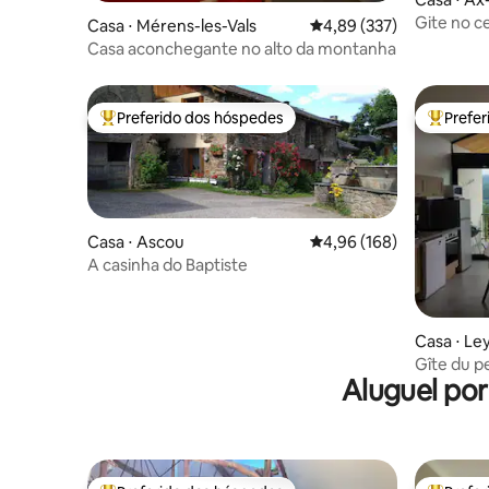
Gite no ce
Casa ⋅ Mérens-les-Vals
4,89 de uma avaliação m
4,89 (337)
diamante
Casa aconchegante no alto da montanha
Preferido dos hóspedes
Prefe
Entre os melhores preferidos dos hóspedes
Entre os
Casa ⋅ Ascou
4,96 de uma avaliação m
4,96 (168)
A casinha do Baptiste
Casa ⋅ Le
Gîte du p
Aluguel po