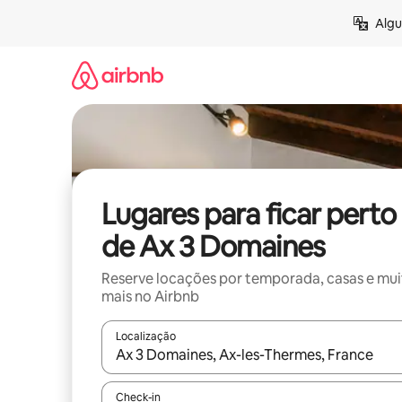
Pular
Algu
para
o
conteúdo
Lugares para ficar perto
de Ax 3 Domaines
Reserve locações por temporada, casas e mu
mais no Airbnb
Localização
Quando os resultados estiverem disponíveis, expl
Check-in