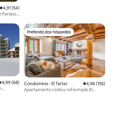
4,91 de uma avaliação média de 5, 54 avaliações
4,91 (54)
 Paraiso
Preferido dos hóspedes
os hóspedes
Preferido dos hóspedes
ções
4,99 de uma avaliação média de 5, 68 avaliações
4,99 (68)
Condomínio ⋅ El Tarter
4,96 de uma avaliação 
4,96 (155)
m
Apartamento rústico reformado El
Tarter HUT:07663