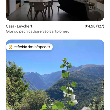
Casa ⋅ Leychert
4,98 de uma av
4,98 (127)
Gîte du pech cathare São Bartolomeu
Preferido dos hóspedes
Entre os melhores preferidos dos hóspedes