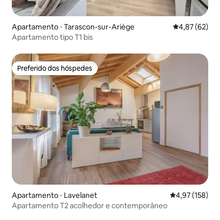
Apartamento ⋅ Tarascon-sur-Ariège
4,87 de uma a
4,87 (62)
Apartamento tipo T1 bis
Preferido dos hóspedes
Preferido dos hóspedes
Apartamento ⋅ Lavelanet
4,97 de uma av
4,97 (158)
Apartamento T2 acolhedor e contemporâneo