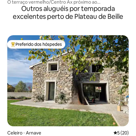
O terraço vermelho/Centro Ax próximo ao
Outros aluguéis por temporada
teleféricoérico
excelentes perto de Plateau de Beille
Preferido dos hóspedes
Entre os melhores preferidos dos hóspedes
Celeiro ⋅ Arnave
5 de uma a
5 (20)