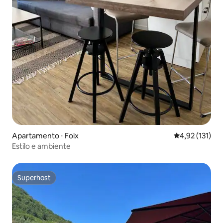
Apartamento ⋅ Foix
4,92 de uma av
4,92 (131)
Estilo e ambiente
Superhost
Superhost