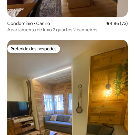
Condomínio ⋅ Canillo
4,86 de uma a
4,86 (73)
Apartamento de luxo 2 quartos 2 banheiros.
Estacionamento e vistas
Preferido dos hóspedes
Preferido dos hóspedes