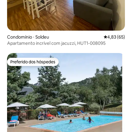
Condomínio ⋅ Soldeu
4,83 de uma a
4,83 (65)
Apartamento incrível com jacuzzi, HUT1-008095
Preferido dos hóspedes
Preferido dos hóspedes