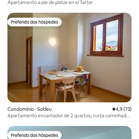
Apartamento a pie de pistas en el Tarter
Preferido dos hóspedes
Preferido dos hóspedes
Condomínio ⋅ Soldeu
4,9 de uma a
4,9 (73)
Apartamento encantador de 2 quartos, curta caminhada
até a Gôndola
Preferido dos hóspedes
Preferido dos hóspedes