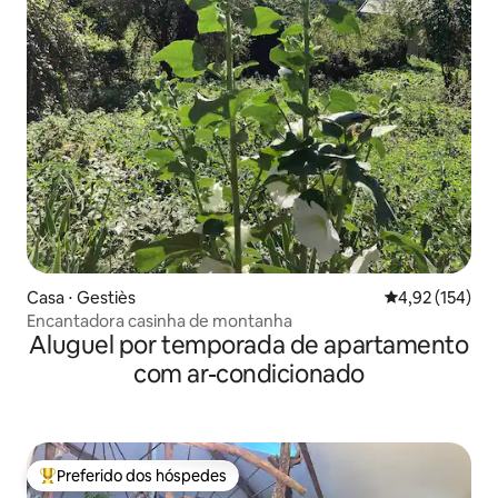
Casa ⋅ Gestiès
4,92 de uma av
4,92 (154)
Encantadora casinha de montanha
Aluguel por temporada de apartamento
com ar-condicionado
Preferido dos hóspedes
Entre os melhores preferidos dos hóspedes