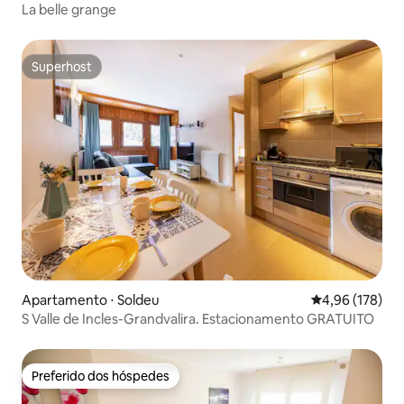
La belle grange
Superhost
Superhost
Apartamento ⋅ Soldeu
4,96 de uma av
4,96 (178)
S Valle de Incles-Grandvalira. Estacionamento GRATUITO
Preferido dos hóspedes
Preferido dos hóspedes