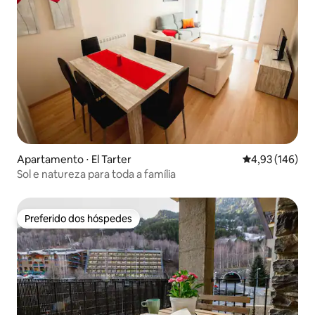
Apartamento ⋅ El Tarter
4,93 de uma av
4,93 (146)
Sol e natureza para toda a família
Preferido dos hóspedes
Preferido dos hóspedes