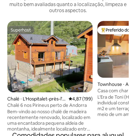
muito bem avaliadas quanto a localização, limpeza e
outros aspectos.
Superhost
Preferido dos 
Superhost
Entre os melhore
Townhouse ⋅ Ansa
Casa com charme 
um ambiente idíli
L'Era de Toni (HU
Chalé ⋅ L'Hospitalet-près-l'A
4,87 de uma avaliação média de 
4,87 (199)
individual constr
ndorre
Chalé 6 nos Pirineus perto de Andorra
m2 e um terraço de
Bem-vindo ao nosso chalé de madeira
meio de um ambient
recentemente renovado, localizado em
margens do rio Val
uma encantadora pequena aldeia de
emblemática rota 
montanha, idealmente localizado entre
sua estadia uma e
Comodidades populares para aluguel
Le Pas de la Case, Porté-Puymorens e