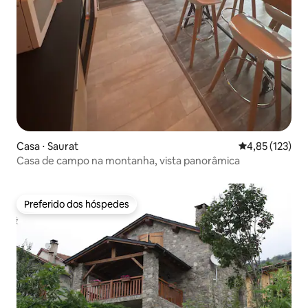
Casa ⋅ Saurat
4,85 de uma av
4,85 (123)
Casa de campo na montanha, vista panorâmica
Preferido dos hóspedes
Preferido dos hóspedes