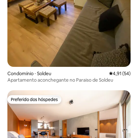
Condomínio ⋅ Soldeu
4,91 de uma a
4,91 (54)
Apartamento aconchegante no Paraiso de Soldeu
Preferido dos hóspedes
Preferido dos hóspedes