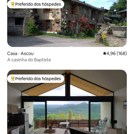
Preferido dos hóspedes
Entre os melhores preferidos dos hóspedes
Casa ⋅ Ascou
4,96 de uma av
4,96 (168)
A casinha do Baptiste
Preferido dos hóspedes
Entre os melhores preferidos dos hóspedes