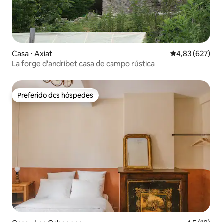
Casa ⋅ Axiat
4,83 de uma av
4,83 (627)
La forge d'andribet casa de campo rústica
Preferido dos hóspedes
Preferido dos hóspedes