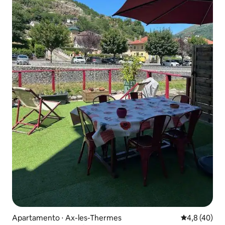
Apartamento ⋅ Ax-les-Thermes
4,8 de uma a
4,8 (40)