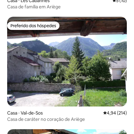
Casa ⋅ Les Cabannes
5 de uma a
5 (10)
Casa de família em Ariège
Preferido dos hóspedes
Preferido dos hóspedes
Casa ⋅ Val-de-Sos
4,94 de uma av
4,94 (214)
Casa de caráter no coração de Ariège