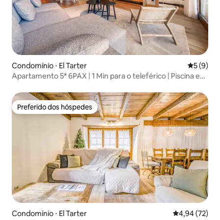
Condomínio ⋅ El Tarter
5 de uma 
5 (9)
Apartamento 5* 6PAX | 1 Min para o teleférico | Piscina e
sauna
Preferido dos hóspedes
Preferido dos hóspedes
Condomínio ⋅ El Tarter
4,94 de uma a
4,94 (72)