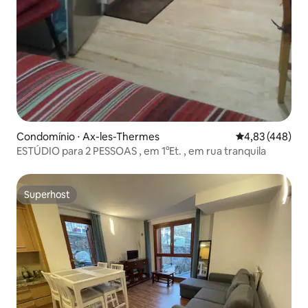
Condomínio ⋅ Ax-les-Thermes
4,83 de uma av
4,83 (448)
ESTÚDIO para 2 PESSOAS , em 1°Et. , em rua tranquila
Superhost
Superhost