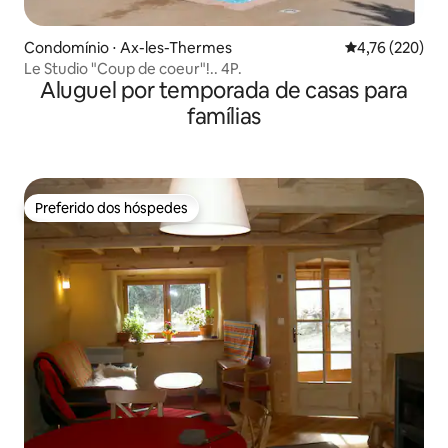
Condomínio ⋅ Ax-les-Thermes
4,76 de uma av
4,76 (220)
Le Studio "Coup de coeur"!.. 4P.
Aluguel por temporada de casas para
famílias
Preferido dos hóspedes
Preferido dos hóspedes