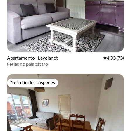
Apartamento ⋅ Lavelanet
4,93 de uma a
4,93 (73)
Férias no país cátaro
Preferido dos hóspedes
Preferido dos hóspedes