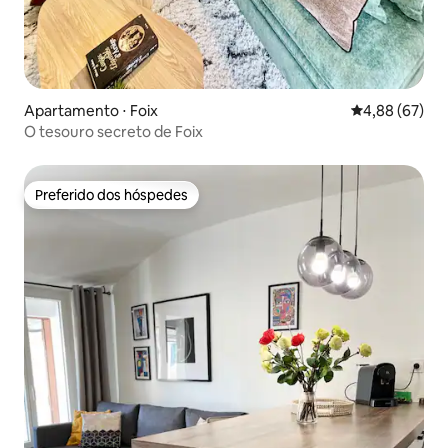
Apartamento ⋅ Foix
4,88 de uma a
4,88 (67)
O tesouro secreto de Foix
Preferido dos hóspedes
Preferido dos hóspedes