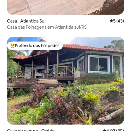
Casa ⋅ Atlantida Sul
5 de uma a
5 (43)
Casa das Folhagens em Atlantida sul/RS
Preferido dos hóspedes
Entre os melhores preferidos dos hóspedes
Casa de campo ⋅ Osório
4,97 de uma a
4,97 (39)