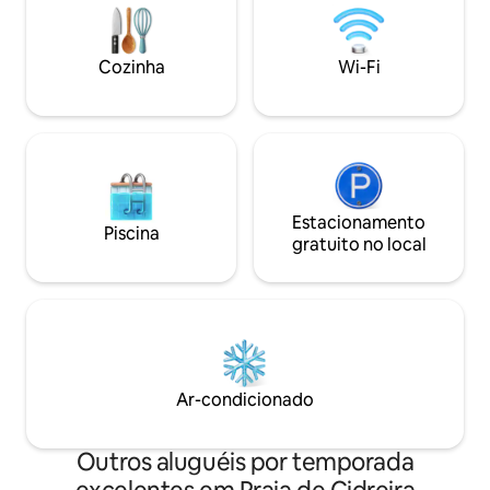
externos somente 
de turismo e gastronomia local. Traga o
in: 15h/Checkout: 
que precisar e aproveite para relaxar!
Cozinha
Wi-Fi
Estacionamento
Piscina
gratuito no local
Ar-condicionado
Outros aluguéis por temporada