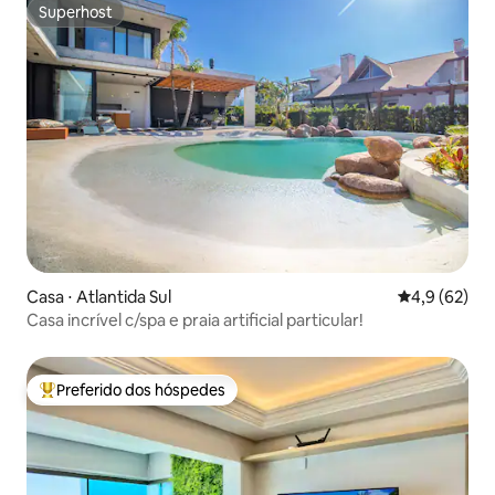
Superhost
Superhost
Casa ⋅ Atlantida Sul
4,9 de uma a
4,9 (62)
Casa incrível c/spa e praia artificial particular!
Preferido dos hóspedes
Entre os melhores preferidos dos hóspedes