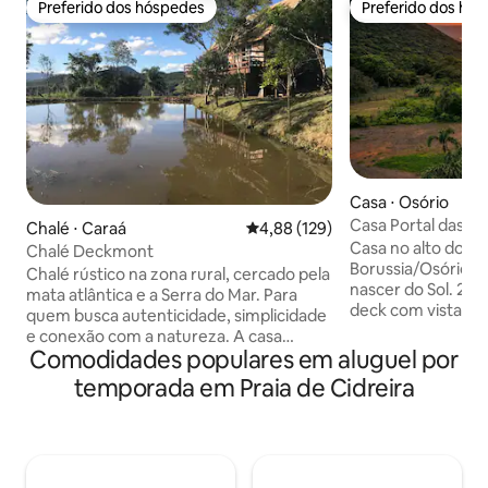
Preferido dos hóspedes
Preferido dos hó
Preferido dos hóspedes
Preferido dos hó
Casa ⋅ Osório
Casa Portal das M
Chalé ⋅ Caraá
4,88 de uma avaliação média de 
4,88 (129)
Alto do Morro
Casa no alto do M
Chalé Deckmont
Borussia/Osório (R
Chalé rústico na zona rural, cercado pela
nascer do Sol. 2 hóspedes adultos Amplo
mata atlântica e a Serra do Mar. Para
deck com vista, la
quem busca autenticidade, simplicidade
interna, 2 banhei
e conexão com a natureza. A casa
(interna/externa),
Comodidades populares em aluguel por
oferece conforto, privacidade, internet
equipada, 2 banheiros com chuveiros à
excelente, atendimento personalizado,
temporada em Praia de Cidreira
gás e quarto de c
cozinha completa (churras) e pets bem-
Em meio à uma co
vindos! 20 min de Osório e da Borússia,
longe do centro urbano.
com acesso fácil. Apenas 3,5km de chão
permitidos pet *P
batido. Planeje-se: o comércio mais
*Local de descans
próximo está a 6 km, bem como opções