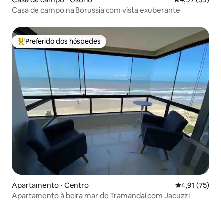
Casa de campo na Borussia com vista exuberante
Preferido dos hóspedes
Entre os melhores preferidos dos hóspedes
Apartamento ⋅ Centro
4,91 de uma a
4,91 (75)
Apartamento à beira mar de Tramandaí com Jacuzzi