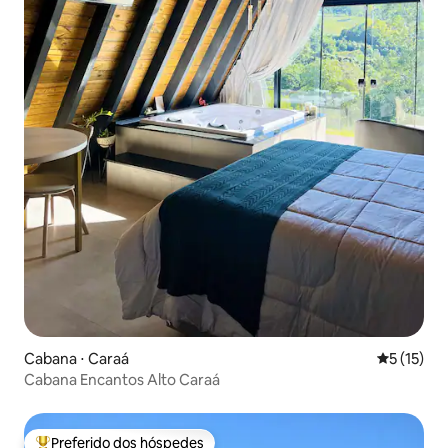
Cabana ⋅ Caraá
5 de uma a
5 (15)
Cabana Encantos Alto Caraá
Preferido dos hóspedes