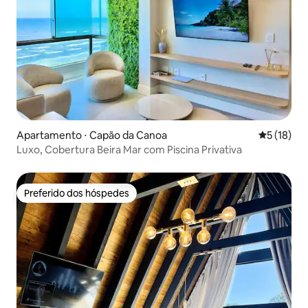
Apartamento ⋅ Capão da Canoa
5 de uma a
5 (18)
Luxo, Cobertura Beira Mar com Piscina Privativa
Preferido dos hóspedes
Preferido dos hóspedes