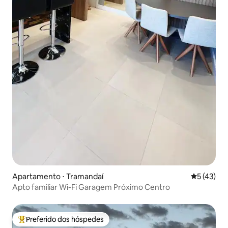
Apartamento ⋅ Tramandaí
5 de uma a
5 (43)
Apto familiar Wi-Fi Garagem Próximo Centro
Preferido dos hóspedes
Entre os melhores preferidos dos hóspedes