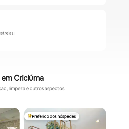
strelas!
s em Criciúma
o, limpeza e outros aspectos.
Apartame
Preferido dos hóspedes
Prefe
Entre os melhores preferidos dos hóspedes
Entre o
Lindo ap
Relaxe nes