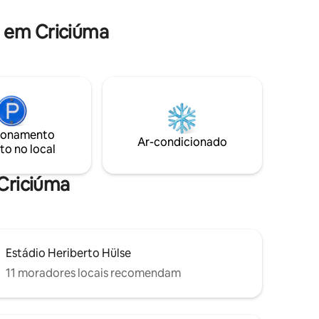
balho.
louças e utensílios, além de água quente
em todas as torneiras. Roupas de cama e
 em Criciúma
banho de alta qualidade garantem uma
estadia ainda mais agradável, e a
garagem privativa proporciona toda a
comodidade que você precisa. Não
aceitamos pet e é estritamente proibido
fumar dentro do loft e nas áreas comuns
do edifício.
ionamento
Ar-condicionado
to no local
 Criciúma
Estádio Heriberto Hülse
11 moradores locais recomendam