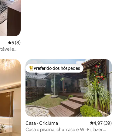
ções
5 de uma avaliação média de 5, 8 avaliações
5 (8)
tável e
Preferido dos hóspedes
os hóspedes
Entre os melhores preferidos dos hóspedes
Casa ⋅ Criciúma
4,97 de uma avaliação
4,97 (39)
Casa c piscina, churrasq e Wi-Fi, lazer
completo