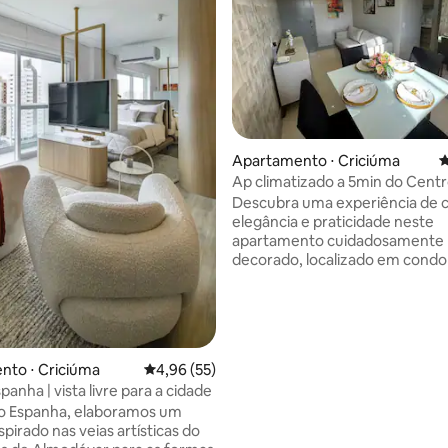
Apartamento ⋅ Criciúma
4
Ap climatizado a 5min do Centr
Garagem.
Descubra uma experiência de c
elegância e praticidade neste
apartamento cuidadosamente
decorado, localizado em condo
fechado próximo a 5 min. do ce
Criciúma. Acomoda até 6 hósp
quartos climatizados, além de 
média de 5, 20 avaliações
extra. Desfrute de Wi-Fi de alta
velocidade, Smart TV com stre
nto ⋅ Criciúma
4,96 de uma avaliação média de 5, 55 avalia
4,96 (55)
milhares de opções de entrete
panha | vista livre para a cidade
cozinha completa, churrasquei
io Espanha, elaboramos um
Quiosque, garagem privativa e
spirado nas veias artísticas do
completo. Um ambiente acolhe