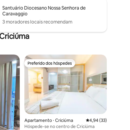
Santuário Diocesano Nossa Senhora de
Caravaggio
3 moradores locais recomendam
 Criciúma
Preferido dos hóspedes
Preferido dos hóspedes
Apartamento ⋅ Criciúma
4,94 de uma avaliação
4,94 (33)
Hóspede-se no centro de Criciúma