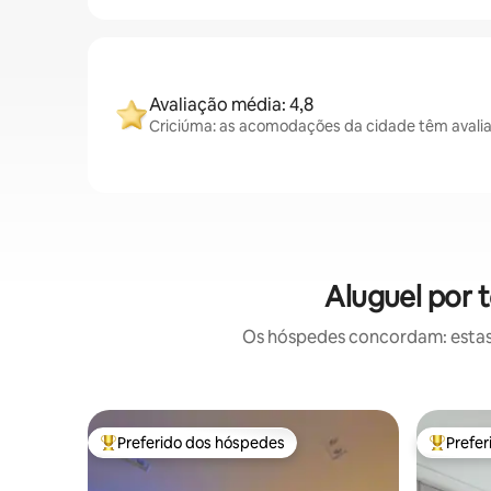
Avaliação média: 4,8
Criciúma: as acomodações da cidade têm avalia
Aluguel por 
Os hóspedes concordam: estas
Preferido dos hóspedes
Prefe
Entre os melhores preferidos dos hóspedes
Entre os