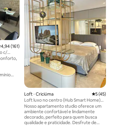
taxa de 
mais equ
lava e se
eletrodo
refeições
sala, tv 
banheiro
super co
,94 de uma avaliação média de 5, 161 avaliações
4,94 (161)
ao lado d
que liga 
o c/
Fumaça e 
onforto,
rápida. 
mínio
ntro de
edes em 3
colchão
Loft ⋅ Criciúma
5 de uma avaliação
5 (45)
Loft luxo no centro (Hub Smart Home)
aming e
com garagem
Nosso apartamento studio oferece um
ções
nimento,
ambiente confortável e lindamente
ra em
decorado, perfeito para quem busca
 enxoval
qualidade e praticidade. Desfrute de
dor,
uma cozinha completa, equipada com