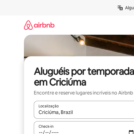
Pular
Algu
para
o
conteúdo
Aluguéis por temporada
em Criciúma
Encontre e reserve lugares incríveis no Airbnb
Localização
Quando os resultados estiverem disponíveis, expl
Check-in