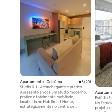
Apartamento ⋅ Criciúma
5 de uma avaliação 
5 (20)
Studio 611 - Aconchegante e prático
Apresento a você um studio moderno,
Apartame
prático e totalmente mobiliado,
Estúdio Es
localizado no Hub Smart Home,
No Estúd
estrategicamente no centro de
projeto in
Criciúma. SOBRE O STUDIO O studio é