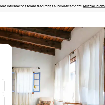
mas informações foram traduzidas automaticamente. 
Mostrar idioma
ore-os usando as seta para cima e para baixo do teclado ou tocando e