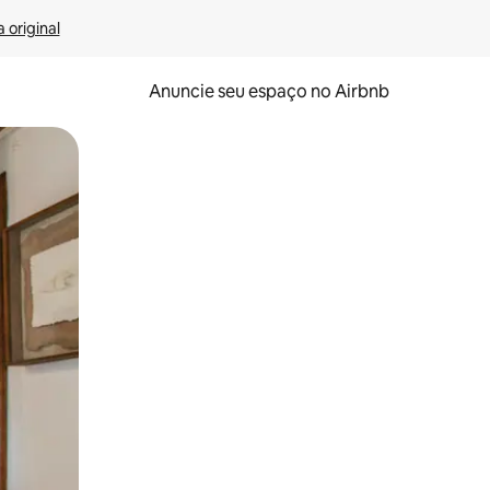
 original
Anuncie seu espaço no Airbnb
 deslizando o dedo na tela.