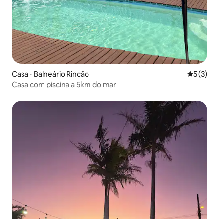
Casa ⋅ Balneário Rincão
5 de uma 
5 (3)
Casa com piscina a 5km do mar