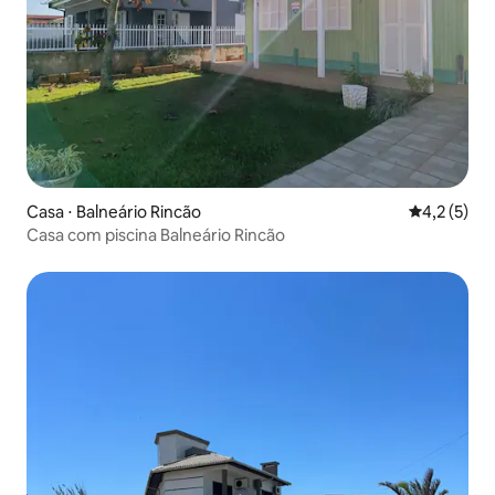
Casa ⋅ Balneário Rincão
4,2 de uma 
4,2 (5)
Casa com piscina Balneário Rincão