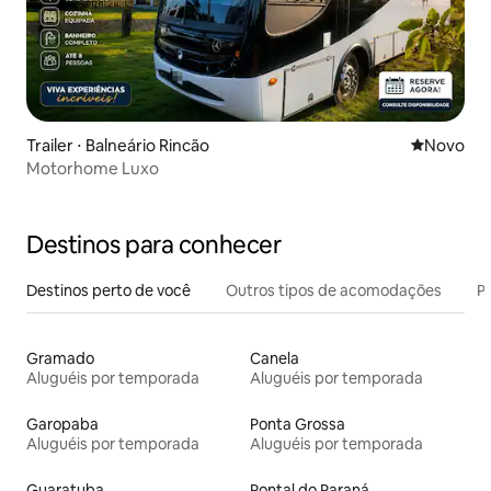
Trailer ⋅ Balneário Rincão
Novo lugar
Novo
Motorhome Luxo
Destinos para conhecer
Destinos perto de você
Outros tipos de acomodações
Pr
Gramado
Canela
Aluguéis por temporada
Aluguéis por temporada
Garopaba
Ponta Grossa
Aluguéis por temporada
Aluguéis por temporada
Guaratuba
Pontal do Paraná