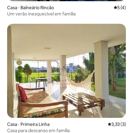
Casa ⋅ Balneário Rincão
5 de uma 
5 (4)
Um verão inesquecível em família
Casa ⋅ Primeira Linha
3,33 de uma 
3,33 (3)
Casa para descanso em família