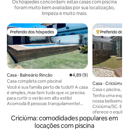
Os hóspedes concordam: estas casas com piscina
foram muito bem avaliadas por sua localização,
limpeza e muito mais.
Preferido dos hóspedes
Preferido dos 
Preferido dos hóspedes
Entre os melhore
Casa ⋅ Balneário Rincão
4,89 de uma avaliação média d
4,89 (9)
Casa completa com piscina!
Casa ⋅ Criciúma
Você é sua família perto de tudo!!! A casa
Casa c piscina, chu
é simples, mas tem tudo que vc precisa
completo
Tenha uma experiê
para curtir o verão em alto estilo!
nossa belíssima ca
Acomoda 8 pessoas tranquilamente!
Criciúma/SC. Est
Possui amplo espaço externo e coberto
oferece o equilíbr
onde temos churrasqueira pia mesa e
Criciúma: comodidades populares em
conforto e pratic
cadeiras, ainda na parte externa tem
conta com 4 quart
locações com piscina
uma linda piscina de 7x3.50 na parte
de churrasqueira, 