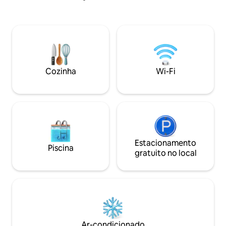
frontal da casa e um pátio, todo fechado
espreguiçadeiras 
para maior segurança, na casa temos 3
lazer. Nossa hosp
quartos sendo 1 suíte, sala, cozinha e
para quem ama o 
banheiro. Lavanderia e banheiro externo
uma piscina incríve
e ainda uma ducha no pátio dos fundos!
fácil acesso (30 km
praias da região.
Cozinha
Wi-Fi
Estacionamento
Piscina
gratuito no local
Ar-condicionado