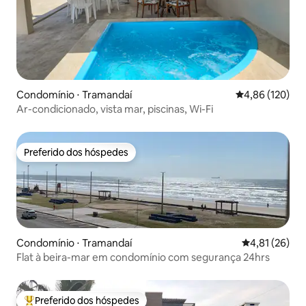
Condomínio ⋅ Tramandaí
4,86 de uma av
4,86 (120)
Ar-condicionado, vista mar, piscinas, Wi-Fi
Preferido dos hóspedes
Preferido dos hóspedes
Condomínio ⋅ Tramandaí
4,81 de uma a
4,81 (26)
Flat à beira-mar em condomínio com segurança 24hrs
Preferido dos hóspedes