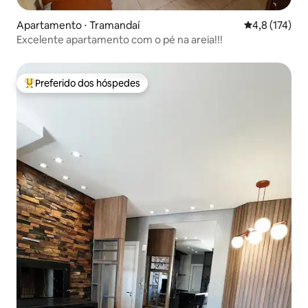
Apartamento ⋅ Tramandaí
4,8 de uma av
4,8 (174)
Excelente apartamento com o pé na areia!!!
Preferido dos hóspedes
Entre os melhores preferidos dos hóspedes