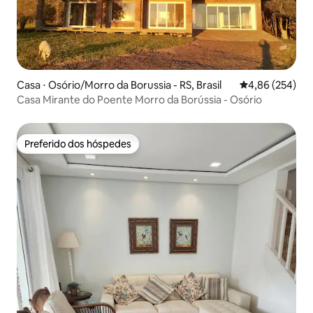
Casa ⋅ Osório/Morro da Borussia - RS, Brasil
4,86 de uma ava
4,86 (254)
Casa Mirante do Poente Morro da Borússia - Osório
Preferido dos hóspedes
Preferido dos hóspedes