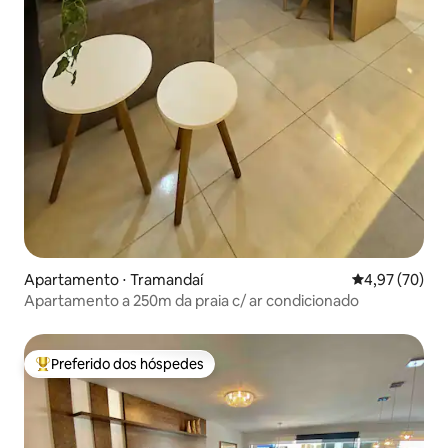
Apartamento ⋅ Tramandaí
4,97 de uma a
4,97 (70)
Apartamento a 250m da praia c/ ar condicionado
Preferido dos hóspedes
Entre os melhores preferidos dos hóspedes