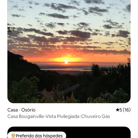
Casa ⋅ Osório
5 de uma a
5 (16)
Casa Bougainville-Vista Pivilegiada-Chuveiro Gás
Preferido dos hóspedes