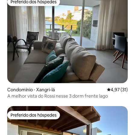
Preferido dos hóspedes
Preferido dos hóspedes
Condomínio ⋅ Xangri-lá
4,97 de uma a
4,97 (31)
A melhor vista do Rossi nesse 3 dorm frente lago
Preferido dos hóspedes
Preferido dos hóspedes