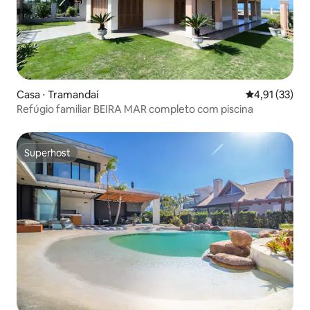
Casa ⋅ Tramandaí
4,91 de uma a
4,91 (33)
Refúgio familiar BEIRA MAR completo com piscina
Superhost
Superhost