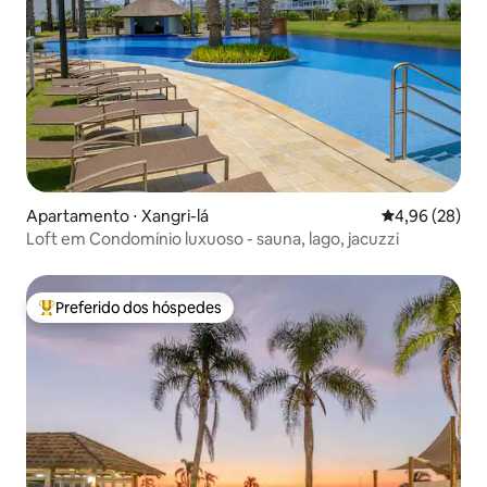
Apartamento ⋅ Xangri-lá
4,96 de uma a
4,96 (28)
Loft em Condomínio luxuoso - sauna, lago, jacuzzi
Preferido dos hóspedes
Entre os melhores preferidos dos hóspedes