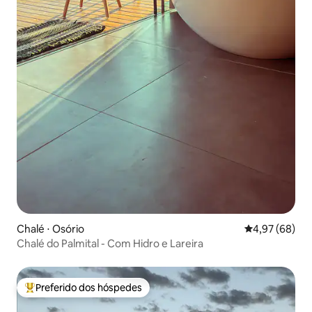
Chalé ⋅ Osório
4,97 de uma a
4,97 (68)
Chalé do Palmital - Com Hidro e Lareira
Preferido dos hóspedes
Entre os melhores preferidos dos hóspedes