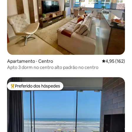
Apartamento ⋅ Centro
4,95 de uma av
4,95 (162)
Apto 3 dorm no centro alto padrão no centro
Preferido dos hóspedes
Entre os melhores preferidos dos hóspedes