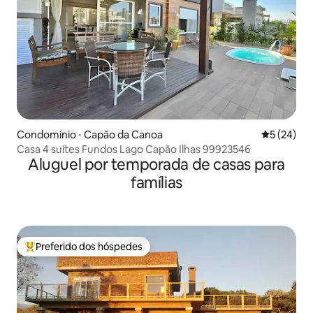
Condomínio ⋅ Capão da Canoa
5 de uma a
5 (24)
Casa 4 suítes Fundos Lago Capão Ilhas 99923546
Aluguel por temporada de casas para
famílias
Preferido dos hóspedes
Entre os melhores preferidos dos hóspedes