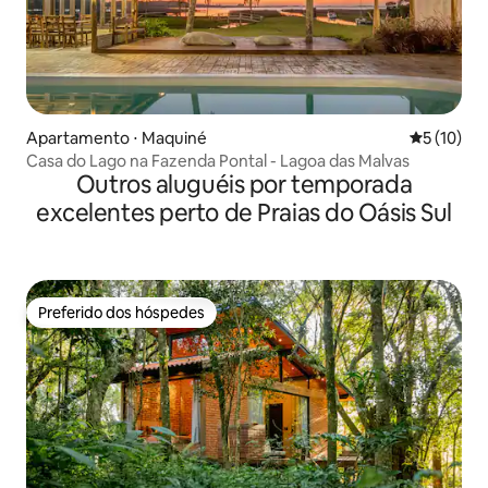
Apartamento ⋅ Maquiné
5 de uma a
5 (10)
Casa do Lago na Fazenda Pontal - Lagoa das Malvas
Outros aluguéis por temporada
excelentes perto de Praias do Oásis Sul
Preferido dos hóspedes
Preferido dos hóspedes