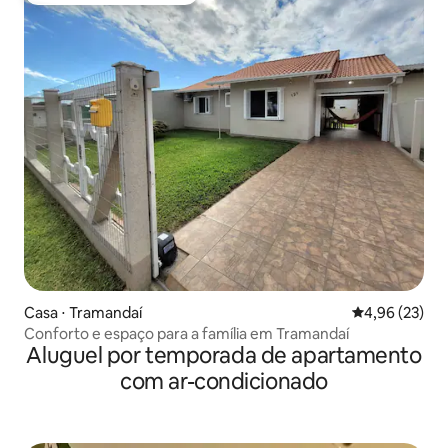
Casa ⋅ Tramandaí
4,96 de uma a
4,96 (23)
Conforto e espaço para a família em Tramandaí
Aluguel por temporada de apartamento
com ar-condicionado