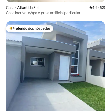
Casa ⋅ Atlantida Sul
4,9 de uma a
4,9 (62)
Casa incrível c/spa e praia artificial particular!
Preferido dos hóspedes
Entre os melhores preferidos dos hóspedes