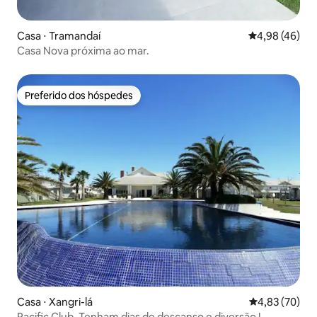
Casa ⋅ Tramandaí
4,98 de uma a
4,98 (46)
Casa Nova próxima ao mar.
Preferido dos hóspedes
Preferido dos hóspedes
Casa ⋅ Xangri-lá
4,83 de uma a
4,83 (70)
Pacific Club. Tenham dias de descanso e diversão !