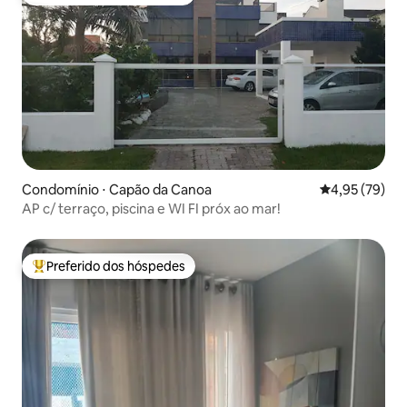
Entre os melhores preferidos dos hóspedes
Condomínio ⋅ Capão da Canoa
4,95 de uma a
4,95 (79)
AP c/ terraço, piscina e WI FI próx ao mar!
Preferido dos hóspedes
Entre os melhores preferidos dos hóspedes