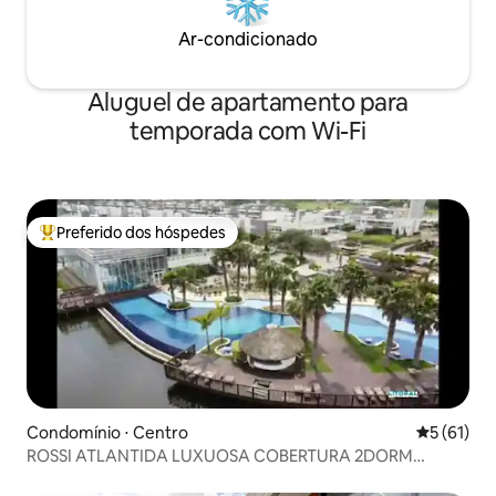
Ar-condicionado
Aluguel de apartamento para
temporada com Wi-Fi
Preferido dos hóspedes
Entre os melhores preferidos dos hóspedes
Condomínio ⋅ Centro
5 de uma a
5 (61)
ROSSI ATLANTIDA LUXUOSA COBERTURA 2DORM
Condomínio