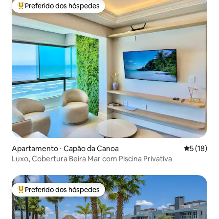
Preferido dos hóspedes
Entre os melhores preferidos dos hóspedes
Apartamento ⋅ Capão da Canoa
5 de uma a
5 (18)
Luxo, Cobertura Beira Mar com Piscina Privativa
Preferido dos hóspedes
Entre os melhores preferidos dos hóspedes