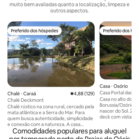
muito bem avaliadas quanto a localização, limpeza e
outros aspectos.
Preferido dos hóspedes
Preferido dos hó
Preferido dos hóspedes
Preferido dos hó
Casa ⋅ Osório
Casa Portal das M
Chalé ⋅ Caraá
4,88 de uma avaliação média de 
4,88 (129)
Alto do Morro
Casa no alto do M
Chalé Deckmont
Borussia/Osório (R
Chalé rústico na zona rural, cercado pela
nascer do Sol. 2 hóspedes adultos Amplo
mata atlântica e a Serra do Mar. Para
deck com vista, la
quem busca autenticidade, simplicidade
interna, 2 banhei
e conexão com a natureza. A casa
(interna/externa),
Comodidades populares para aluguel
oferece conforto, privacidade, internet
equipada, 2 banheiros com chuveiros à
excelente, atendimento personalizado,