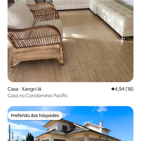
Casa ⋅ Xangri-lá
4,94 de uma a
4,94 (18)
Casa no Condomínio Pacific
Preferido dos hóspedes
Preferido dos hóspedes