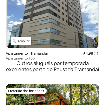
Apartamento ⋅ Tramandaí
4,98 de uma a
4,98 (41)
Apartamento Top!
Outros aluguéis por temporada
excelentes perto de Pousada Tramandaí
Preferido dos hóspedes
Preferido dos hóspedes