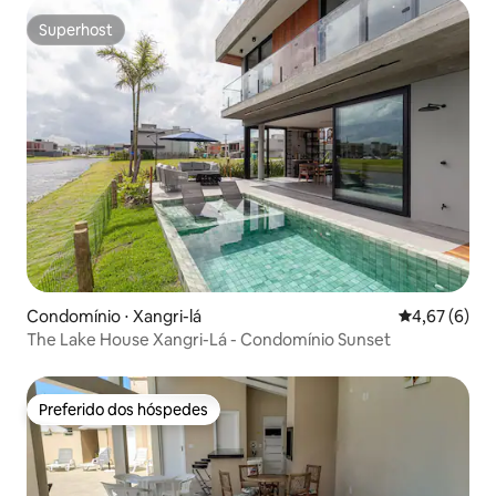
Superhost
Superhost
Condomínio ⋅ Xangri-lá
4,67 de uma 
4,67 (6)
The Lake House Xangri-Lá - Condomínio Sunset
Preferido dos hóspedes
Preferido dos hóspedes