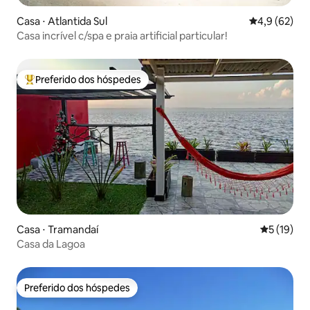
Casa ⋅ Atlantida Sul
4,9 de uma a
4,9 (62)
Casa incrível c/spa e praia artificial particular!
Preferido dos hóspedes
Entre os melhores preferidos dos hóspedes
Casa ⋅ Tramandaí
5 de uma a
5 (19)
Casa da Lagoa
Preferido dos hóspedes
Preferido dos hóspedes