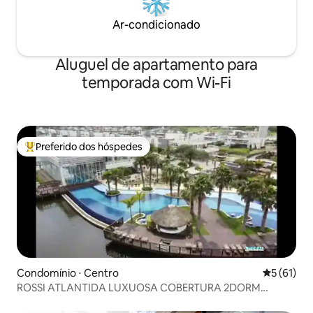
Ar-condicionado
Aluguel de apartamento para
temporada com Wi-Fi
Preferido dos hóspedes
Entre os melhores preferidos dos hóspedes
Condomínio ⋅ Centro
5 de uma a
5 (61)
ROSSI ATLANTIDA LUXUOSA COBERTURA 2DORM
Condomínio