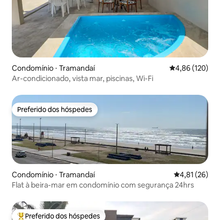
Condomínio ⋅ Tramandaí
4,86 de uma av
4,86 (120)
Ar-condicionado, vista mar, piscinas, Wi-Fi
Preferido dos hóspedes
Preferido dos hóspedes
Condomínio ⋅ Tramandaí
4,81 de uma a
4,81 (26)
Flat à beira-mar em condomínio com segurança 24hrs
Preferido dos hóspedes