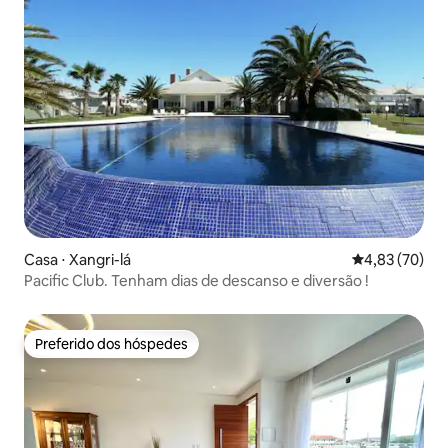
Casa ⋅ Xangri-lá
4,83 de uma a
4,83 (70)
Pacific Club. Tenham dias de descanso e diversão !
Preferido dos hóspedes
Preferido dos hóspedes