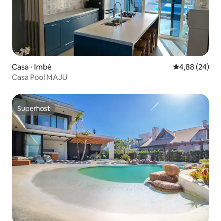
Casa ⋅ Imbé
4,88 de uma a
4,88 (24)
Casa Pool MAJU
Superhost
Superhost