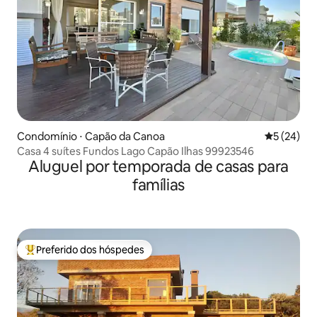
Condomínio ⋅ Capão da Canoa
5 de uma a
5 (24)
Casa 4 suítes Fundos Lago Capão Ilhas 99923546
Aluguel por temporada de casas para
famílias
Preferido dos hóspedes
Entre os melhores preferidos dos hóspedes