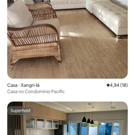
Casa ⋅ Xangri-lá
4,94 de uma a
4,94 (18)
Casa no Condomínio Pacific
Superhost
Superhost