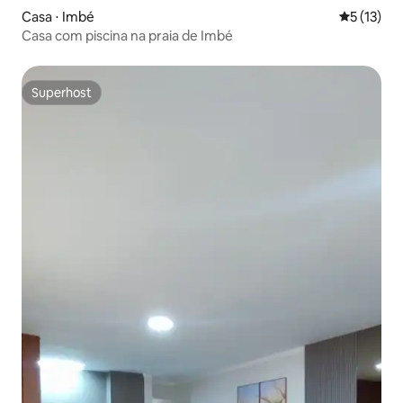
Casa ⋅ Imbé
5 de uma a
5 (13)
Casa com piscina na praia de Imbé
Superhost
Superhost