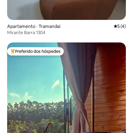
Apartamento ⋅ Tramandaí
5 de uma 
5 (4)
Mirante Barra 1304
Preferido dos hóspedes
Entre os melhores preferidos dos hóspedes