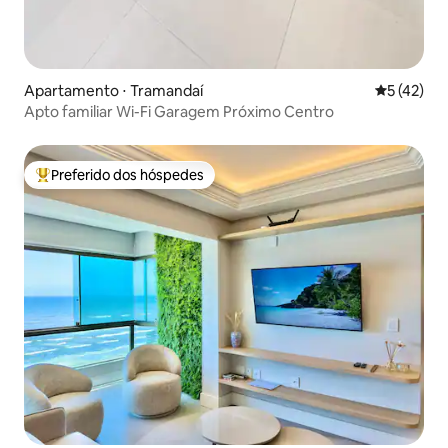
Apartamento ⋅ Tramandaí
5 de uma a
5 (42)
Apto familiar Wi-Fi Garagem Próximo Centro
Preferido dos hóspedes
Entre os melhores preferidos dos hóspedes