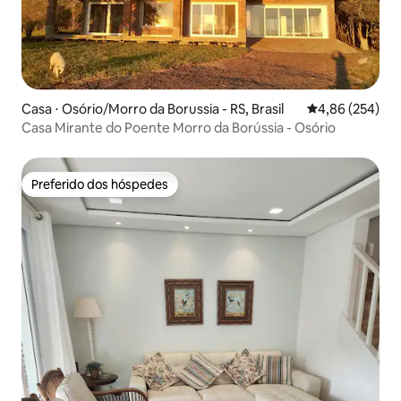
Casa ⋅ Osório/Morro da Borussia - RS, Brasil
4,86 de uma ava
4,86 (254)
Casa Mirante do Poente Morro da Borússia - Osório
Preferido dos hóspedes
Preferido dos hóspedes