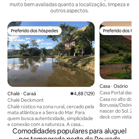
muito bem avaliadas quanto a localização, limpeza e
outros aspectos.
Preferido dos hóspedes
Preferido dos hó
Preferido dos hóspedes
Preferido dos hó
Casa ⋅ Osório
Casa Portal das M
Chalé ⋅ Caraá
4,88 de uma avaliação média de 
4,88 (129)
Alto do Morro
Casa no alto do M
Chalé Deckmont
Borussia/Osório (R
Chalé rústico na zona rural, cercado pela
nascer do Sol. 2 hóspedes adultos Amplo
mata atlântica e a Serra do Mar. Para
deck com vista, la
quem busca autenticidade, simplicidade
interna, 2 banhei
e conexão com a natureza. A casa
(interna/externa),
Comodidades populares para aluguel
oferece conforto, privacidade, internet
equipada, 2 banheiros com chuveiros à
excelente, atendimento personalizado,