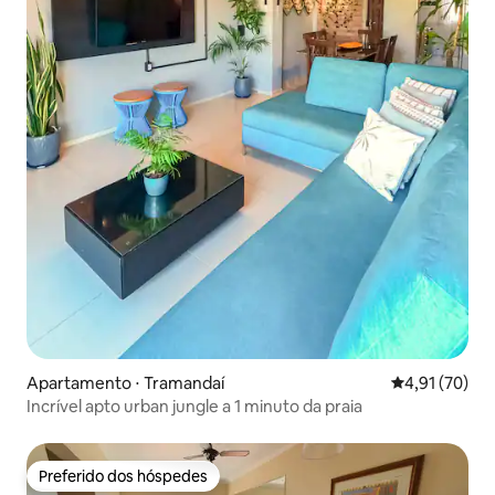
Apartamento ⋅ Tramandaí
4,91 de uma a
4,91 (70)
Incrível apto urban jungle a 1 minuto da praia
Preferido dos hóspedes
Preferido dos hóspedes