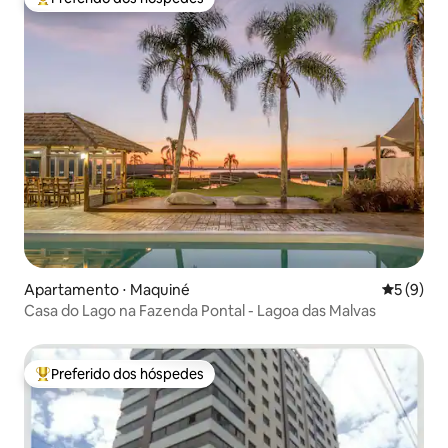
Entre os melhores preferidos dos hóspedes
Apartamento ⋅ Maquiné
5 de uma 
5 (9)
Casa do Lago na Fazenda Pontal - Lagoa das Malvas
Preferido dos hóspedes
Entre os melhores preferidos dos hóspedes