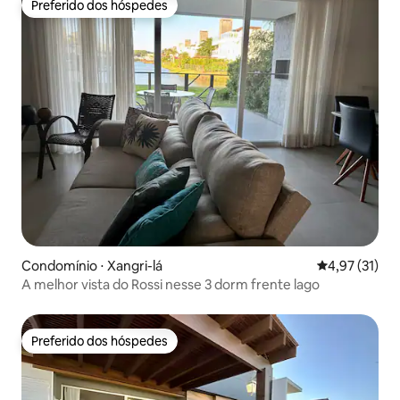
Preferido dos hóspedes
Preferido dos hóspedes
Condomínio ⋅ Xangri-lá
4,97 de uma a
4,97 (31)
A melhor vista do Rossi nesse 3 dorm frente lago
Preferido dos hóspedes
Preferido dos hóspedes