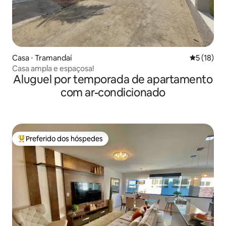
Casa ⋅ Tramandaí
5 de uma a
5 (18)
Casa ampla e espaçosa!
Aluguel por temporada de apartamento
com ar-condicionado
Preferido dos hóspedes
Entre os melhores preferidos dos hóspedes