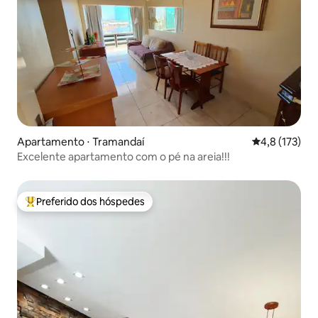
Apartamento ⋅ Tramandaí
4,8 de uma av
4,8 (173)
Excelente apartamento com o pé na areia!!!
Preferido dos hóspedes
Entre os melhores preferidos dos hóspedes