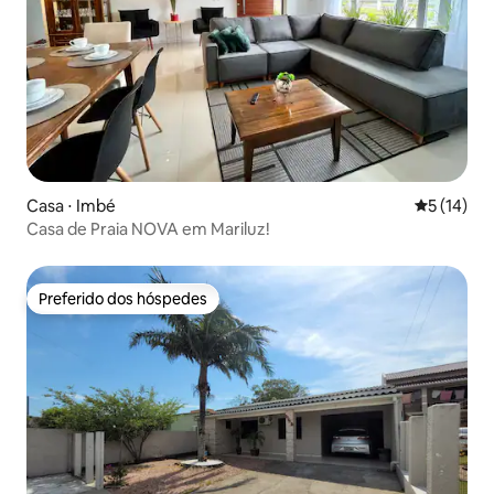
Casa ⋅ Imbé
5 de uma a
5 (14)
Casa de Praia NOVA em Mariluz!
Preferido dos hóspedes
Preferido dos hóspedes