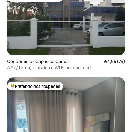
Entre os melhores preferidos dos hóspedes
Condomínio ⋅ Capão da Canoa
4,95 de uma a
4,95 (79)
AP c/ terraço, piscina e WI FI próx ao mar!
Preferido dos hóspedes
Entre os melhores preferidos dos hóspedes