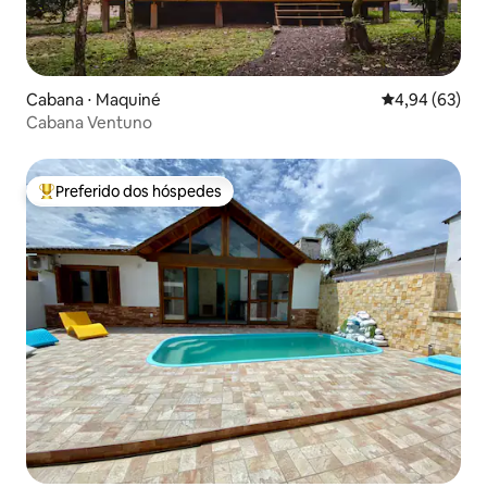
Cabana ⋅ Maquiné
4,94 de uma a
4,94 (63)
Cabana Ventuno
Preferido dos hóspedes
Entre os melhores preferidos dos hóspedes