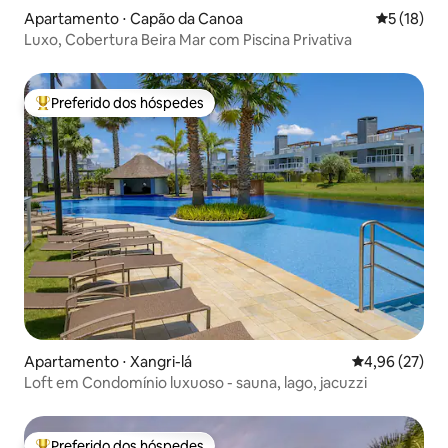
Apartamento ⋅ Capão da Canoa
5 de uma a
5 (18)
Luxo, Cobertura Beira Mar com Piscina Privativa
Preferido dos hóspedes
Entre os melhores preferidos dos hóspedes
Apartamento ⋅ Xangri-lá
4,96 de uma a
4,96 (27)
Loft em Condomínio luxuoso - sauna, lago, jacuzzi
Preferido dos hóspedes