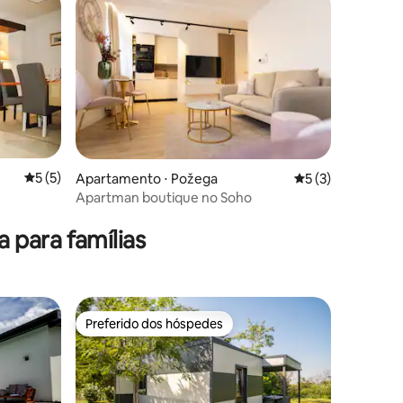
ções
5 de uma avaliação média de 5, 5 avaliações
5 (5)
Apartamento ⋅ Požega
5 de uma avaliaçã
5 (3)
Apartman boutique no Soho
para famílias
Preferido dos hóspedes
Preferido dos hóspedes