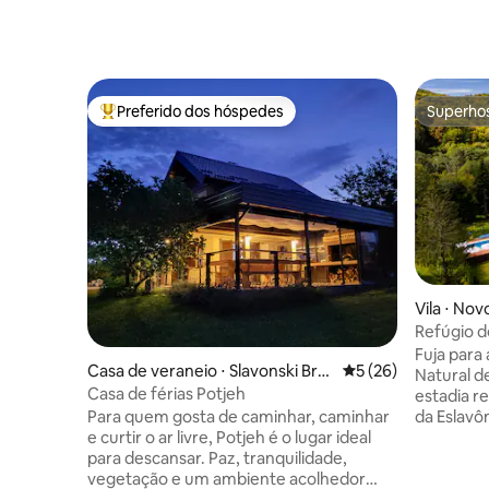
Preferido dos hóspedes
Superho
Entre os melhores preferidos dos hóspedes
Superho
Vila ⋅ No
Refúgio d
com pisci
Fuja para
Casa de veraneio ⋅ Slavonski Bro
5 de uma avaliação 
5 (26)
Natural d
d
Casa de férias Potjeh
estadia re
Para quem gosta de caminhar, caminhar
da Eslav
e curtir o ar livre, Potjeh é o lugar ideal
Com capac
para descansar. Paz, tranquilidade,
casa ofer
vegetação e um ambiente acolhedor
privativa