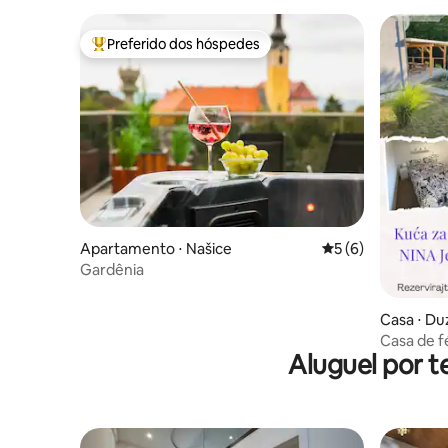
Preferido dos hóspedes
Entre os melhores preferidos dos hóspedes
Apartamento ⋅ Našice
5 de uma avaliação
5 (6)
Gardênia
Casa ⋅ Du
Casa de f
Aluguel por t
Orahovic