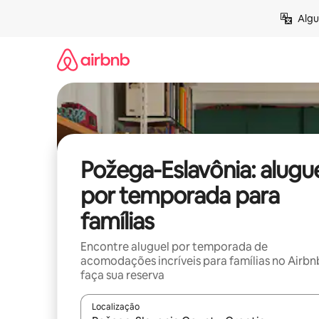
Pular
Algu
para
o
conteúdo
Požega-Eslavônia: alugu
por temporada para
famílias
Encontre aluguel por temporada de
acomodações incríveis para famílias no Airbn
faça sua reserva
Localização