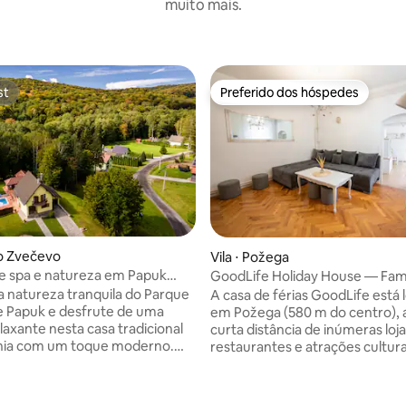
muito mais.
st
Preferido dos hóspedes
st
Preferido dos hóspedes
vo Zvečevo
Vila ⋅ Požega
e spa e natureza em Papuk
GoodLife Holiday House — Famí
na aquecida
amigos
 a natureza tranquila do Parque
A casa de férias GoodLife está 
média de 5, 26 avaliações
e Papuk e desfrute de uma
em Požega (580 m do centro),
laxante nesta casa tradicional
curta distância de inúmeras loja
ônia com um toque moderno.
restaurantes e atrações culturais
idade para até 8 hóspedes, a
estação rodoviária local fica a 6
ece uma área de bem-estar
estação ferroviária a 50 m, e os
 coberta com jacuzzi e sauna
aeroportos de Osijek (114 km) 