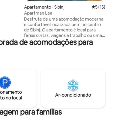
Apartamento ⋅ Sibinj
5 de uma avaliação
5 (15)
da para
Apartman Lea
ternet
Desfrute de uma acomodação moderna
cote
e confortável localizada bem no centro
e
de Sibinj. O apartamento é ideal para
férias curtas, viagens a trabalho ou uma
da manhã.
porada de acomodações para
estadia em família. Tudo o que você
precisa está nas imediações: lojas, cafés
e outras comodidades. A cidade de
Slavonski Brod fica a apenas 10 minutos
de carro, o que torna esta localização
uma ótima escolha para hóspedes que
desejam um lugar tranquilo para
descansar, mas que também querem
ficar perto da cidade.
ionamento
Ar-condicionado
to no local
gem para famílias