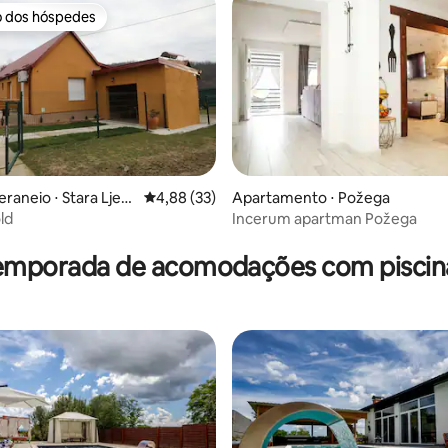
o dos hóspedes
o dos hóspedes
raneio ⋅ Stara Ljesk
4,88 de uma avaliação média de 5, 33 avalia
4,88 (33)
Apartamento ⋅ Požega
ld
Incerum apartman Požega
média de 5, 30 avaliações
temporada de acomodações com piscina 