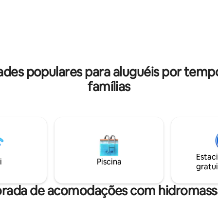
a, uma piscina externa
(170 km). Os hóspedes têm à sua
 espaçosas áreas externas e
disposição uma cozinha equipa
es de entretenimento para
preparar refeições, acesso à In
o para famílias,
sem fio (Wi-Fi), TV LCD com pa
 amantes da natureza que
MAXtv e todos os programas, 
laxamento, atividades ao ar
estacionamento privativo. Os hóspedes
ma autêntica experiência no
também têm a opção de café 
ades populares para aluguéis por tem
famílias
Estac
i
Piscina
gratui
orada de acomodações com hidromassa