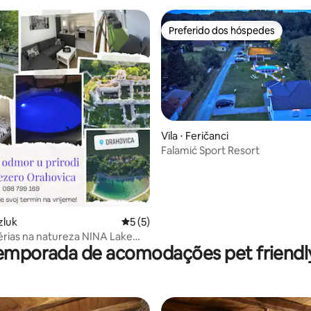
Preferido dos hóspedes
Preferido dos hóspedes
Vila ⋅ Feričanci
Falamić Sport Resort
 média de 5, 6 avaliações
zluk
5 de uma avaliação média de 5, 5 avalia
5 (5)
érias na natureza NINA Lake
emporada de acomodações pet friendly
a