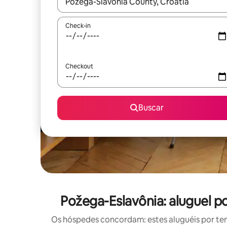
Quando os resultados estiverem disponíveis, expl
Check-in
Checkout
Buscar
Požega-Eslavônia: aluguel 
Os hóspedes concordam: estes aluguéis por te