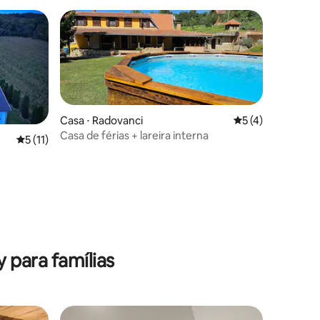
Casa ⋅ Radovanci
5 de uma avaliaçã
5 (4)
Casa de férias + lareira interna
5 de uma avaliação média de 5, 11 avaliações
5 (11)
ções
 para famílias