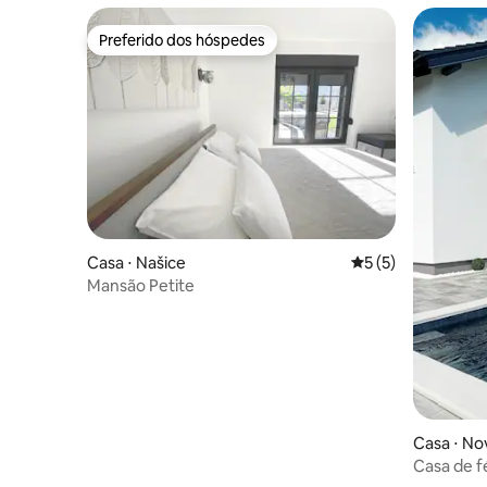
Preferido dos hóspedes
Preferido dos hóspedes
Casa ⋅ Našice
5 de uma avaliação
5 (5)
Mansão Petite
Casa ⋅ No
Casa de fé
Šumska vi