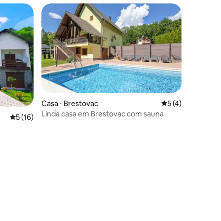
Casa ⋅ Brestovac
5 de uma avaliaçã
5 (4)
Linda casa em Brestovac com sauna
5 de uma avaliação média de 5, 16 avaliações
5 (16)
ções