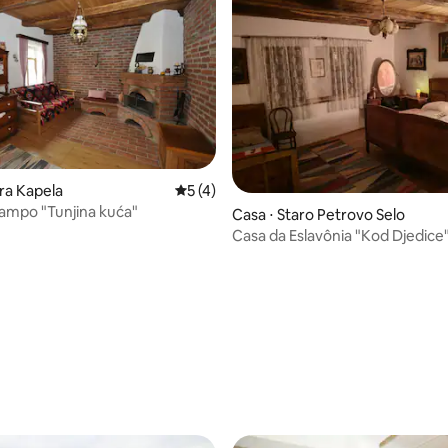
média de 5, 12 avaliações
ara Kapela
5 de uma avaliação média de 5, 4 avalia
5 (4)
ampo "Tunjina kuća"
Casa ⋅ Staro Petrovo Selo
Casa da Eslavônia "Kod Djedice