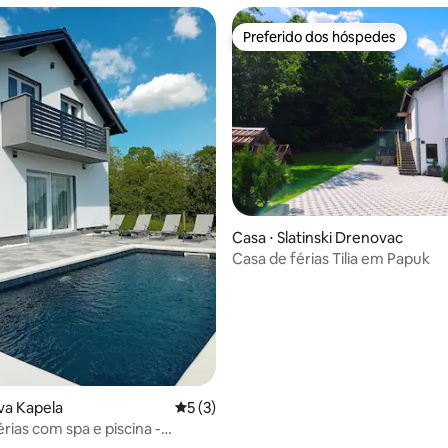
Preferido dos hóspedes
Preferido dos hóspedes
Casa ⋅ Slatinski Drenovac
 média de 5, 5 avaliações
Casa de férias Tilia em Papuk
va Kapela
5 de uma avaliação média de 5, 3 avalia
5 (3)
rias com spa e piscina -
la