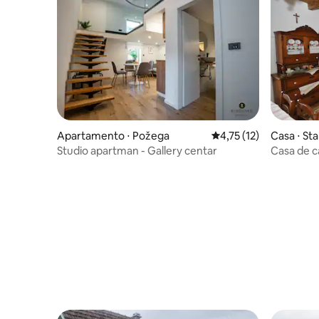
Apartamento ⋅ Požega
4,75 de uma avaliação 
4,75 (12)
Casa ⋅ St
Studio apartman - Gallery centar
Casa de c