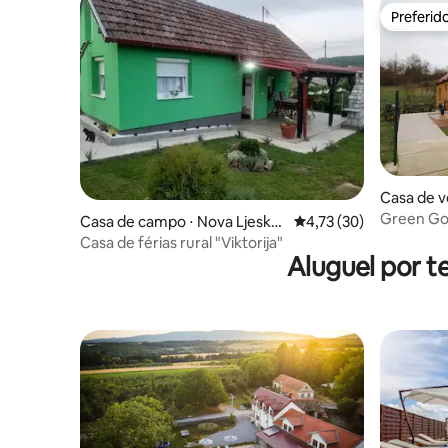
Preferid
Preferid
Casa de ve
ovica
Green Go
Casa de campo ⋅ Nova Ljesko
4,73 de uma avaliação 
4,73 (30)
vica
Casa de férias rural "Viktorija"
Aluguel por 