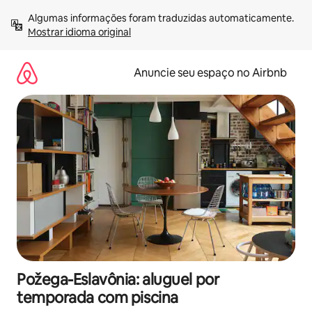
Pular
Algumas informações foram traduzidas automaticamente. 
para
Mostrar idioma original
o
conteúdo
Anuncie seu espaço no Airbnb
Požega-Eslavônia: aluguel por
temporada com piscina