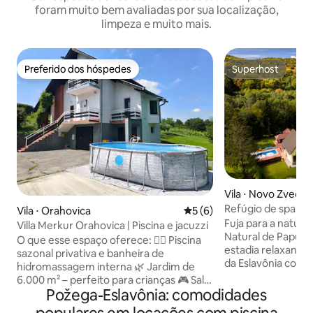
foram muito bem avaliadas por sua localização,
limpeza e muito mais.
Preferido dos hóspedes
Superhost
Preferido dos hóspedes
Superhost
Vila ⋅ Novo Zveče
Refúgio de spa e 
Vila ⋅ Orahovica
5 de uma avaliação média d
5 (6)
com piscina aquec
Fuja para a nature
Villa Merkur Orahovica | Piscina e jacuzzi
Natural de Papuk 
O que esse espaço oferece: 🏊‍♂️ Piscina
estadia relaxante 
sazonal privativa e banheira de
da Eslavônia com
hidromassagem interna 🌿 Jardim de
Com capacidade pa
6.000 m² – perfeito para crianças 🎮 Sala
casa oferece uma
Požega-Eslavônia: comodidades
de jogos com tênis de mesa, dardos e
privativa coberta 
equipamentos esportivos 👨‍👩‍👧Ótimo