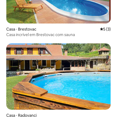
Casa ⋅ Brestovac
5 de uma 
5 (3)
Casa incrível em Brestovac com sauna
Casa ⋅ Radovanci