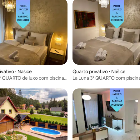
vativo ⋅ Našice
Quarto privativo ⋅ Našice
* QUARTO de luxo com piscina
La Luna 3* QUARTO com piscina