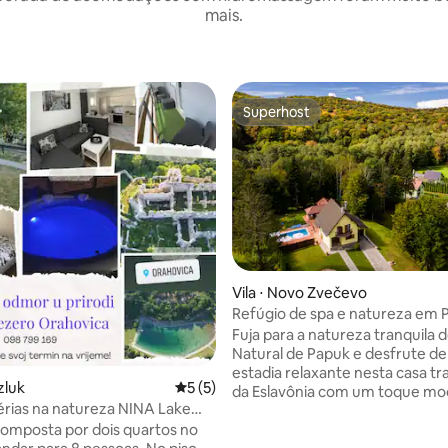
mais.
Superhost
Superhost
Vila ⋅ Novo Zvečevo
Refúgio de spa e natureza em 
 média de 5, 6 avaliações
com piscina aquecida
Fuja para a natureza tranquila 
Natural de Papuk e desfrute d
estadia relaxante nesta casa tra
zluk
5 de uma avaliação média de 5, 5 avalia
5 (5)
da Eslavônia com um toque mo
érias na natureza NINA Lake
Com capacidade para até 8 hós
a
composta por dois quartos no
casa oferece uma área de bem