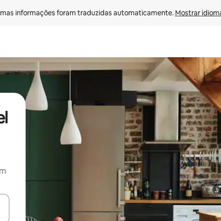
mas informações foram traduzidas automaticamente. 
Mostrar idioma
el
om
ore-os usando as seta para cima e para baixo do teclado ou tocando e