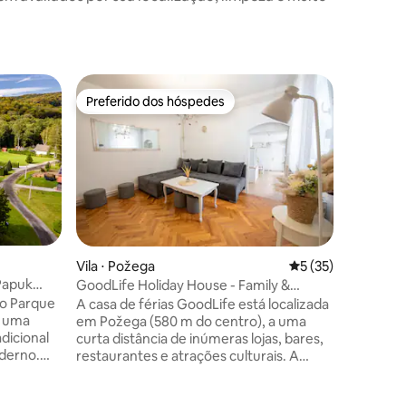
Casa ⋅ Sl
Preferido dos hóspedes
Preferi
Preferido dos hóspedes
Preferi
Casa de f
Bem-vind
retiro tr
Natural Papuk. Acom
hóspedes
separado
famílias 
privacid
de hidro
Vila ⋅ Požega
5 de uma avaliação
5 (35)
para a f
Papuk
GoodLife Holiday House - Family &
churrasqu
Friends
do Parque
A casa de férias GoodLife está localizada
Fi gratui
e uma
em Požega (580 m do centro), a uma
apenas 3
dicional
curta distância de inúmeras lojas, bares,
Vrata Pa
ções
derno.
restaurantes e atrações culturais. A
é a base 
pedes, a
estação rodoviária local fica a 60 m, a
-estar
estação ferroviária a 50 m, e os