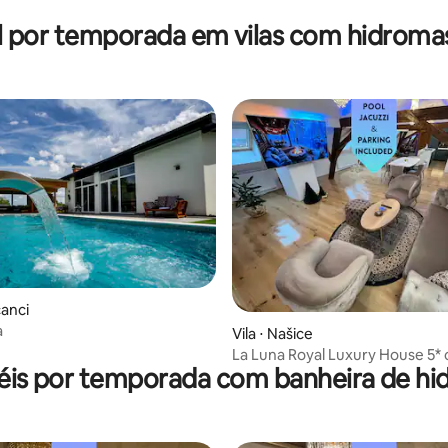
l por temporada em vilas com hidrom
čanci
a
Vila ⋅ Našice
La Luna Royal Luxury House 5*
éis por temporada com banheira de 
piscina e jacuzzi