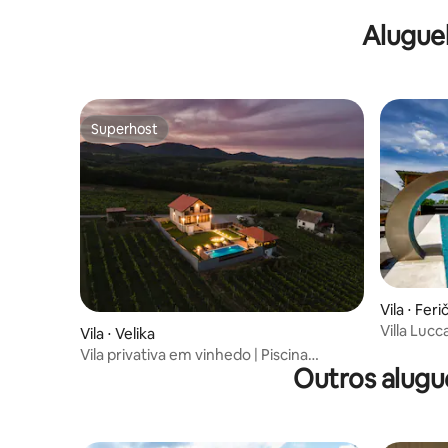
Alugue
Superhost
Superhost
Vila ⋅ Feri
Villa Lucc
Vila ⋅ Velika
Vila privativa em vinhedo | Piscina
Outros alugu
aquecida, spa e churrasqueira