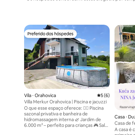
Preferido dos hóspedes
Preferido dos hóspedes
Vila ⋅ Orahovica
5 de uma avaliação
5 (6)
Villa Merkur Orahovica | Piscina e jacuzzi
O que esse espaço oferece: 🏊‍♂️ Piscina
sazonal privativa e banheira de
Casa ⋅ Du
hidromassagem interna 🌿 Jardim de
Casa de f
6.000 m² – perfeito para crianças 🎮 Sala
Orahovic
A casa é 
de jogos com tênis de mesa, dardos e