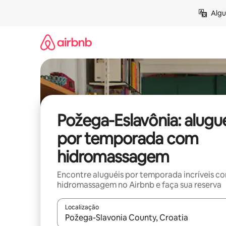
Pular
Algu
para
o
conteúdo
Požega-Eslavônia: alugu
por temporada com
hidromassagem
Encontre aluguéis por temporada incríveis c
hidromassagem no Airbnb e faça sua reserva
Localização
Quando os resultados estiverem disponíveis, expl