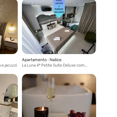
Apartamento ⋅ Našice
 e jacuzzi
La Luna 4* Petite Suíte Deluxe com
piscina e jacuzzi