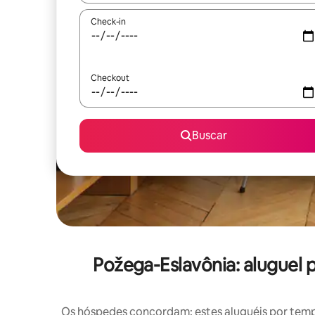
Check-in
Checkout
Buscar
Požega-Eslavônia: alugue
Os hóspedes concordam: estes aluguéis por tem