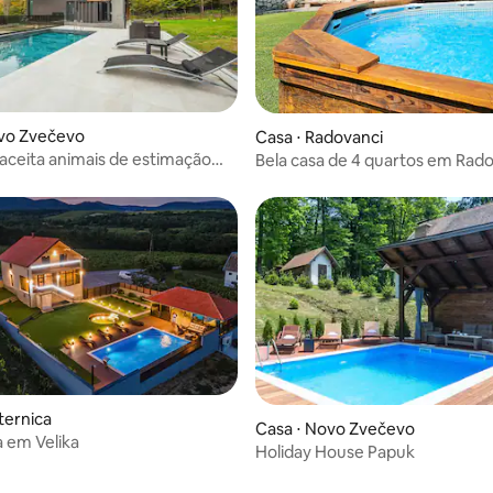
ovo Zvečevo
Casa ⋅ Radovanci
aceita animais de estimação
Bela casa de 4 quartos em Rad
Zvecevo com sauna
ternica
Casa ⋅ Novo Zvečevo
a em Velika
Holiday House Papuk