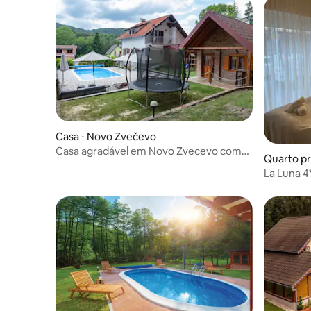
Casa ⋅ Novo Zvečevo
Casa agradável em Novo Zvecevo com
Quarto pri
sauna
La Luna 4
e jacuzzi