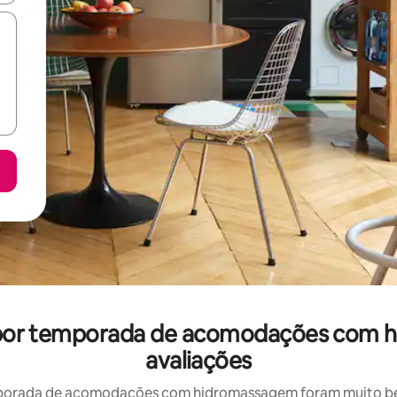
l por temporada de acomodações com
avaliações
porada de acomodações com hidromassagem foram muito bem 