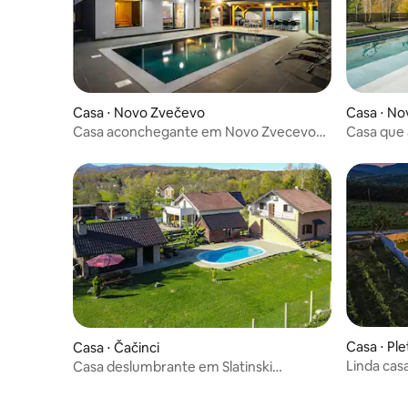
Casa ⋅ Novo Zvečevo
Casa ⋅ N
Casa aconchegante em Novo Zvecevo
Casa que 
com sauna
em Novo 
Casa ⋅ Ple
Casa ⋅ Čačinci
Linda cas
Casa deslumbrante em Slatinski
Drenovac