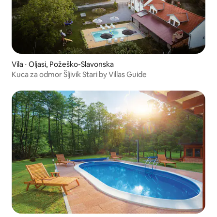
Vila ⋅ Oljasi, Požeško-Slavonska
Kuca za odmor Šljivik Stari by Villas Guide