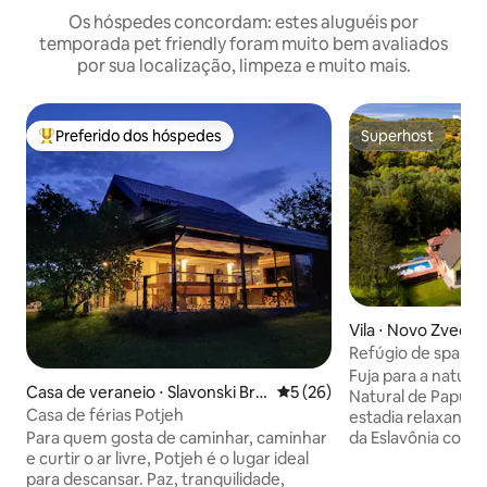
Os hóspedes concordam: estes aluguéis por
temporada pet friendly foram muito bem avaliados
por sua localização, limpeza e muito mais.
Preferido dos hóspedes
Superhost
Entre os melhores preferidos dos hóspedes
Superhost
Vila ⋅ Novo Zveče
Refúgio de spa e 
com piscina aquec
Fuja para a nature
Casa de veraneio ⋅ Slavonski Bro
5 de uma avaliação média de
5 (26)
Natural de Papuk 
d
Casa de férias Potjeh
estadia relaxante 
Para quem gosta de caminhar, caminhar
da Eslavônia com
e curtir o ar livre, Potjeh é o lugar ideal
Com capacidade pa
para descansar. Paz, tranquilidade,
casa oferece uma