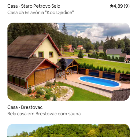
Casa ⋅ Staro Petrovo Selo
4,89 de uma 
4,89 (9)
Casa da Eslavônia "Kod Djedice"
Casa ⋅ Brestovac
Bela casa em Brestovac com sauna