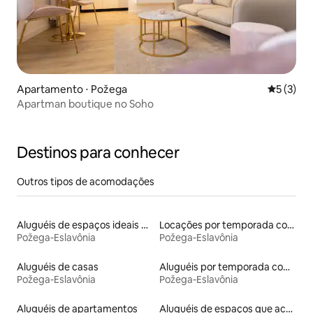
Apartamento ⋅ Požega
5 de uma 
5 (3)
Apartman boutique no Soho
Destinos para conhecer
Outros tipos de acomodações
Aluguéis de espaços ideais para famílias
Locações por temporada com piscina
Požega-Eslavônia
Požega-Eslavônia
Aluguéis de casas
Aluguéis por temporada com banheira de hidromassagem
Požega-Eslavônia
Požega-Eslavônia
Aluguéis de apartamentos
Aluguéis de espaços que aceitam animais de estimação