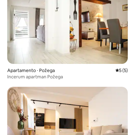
Apartamento ⋅ Požega
5 de uma 
5 (5)
Incerum apartman Požega