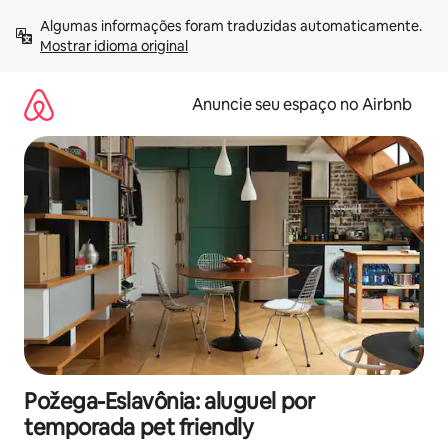
Pular
Algumas informações foram traduzidas automaticamente. 
para
Mostrar idioma original
o
conteúdo
Anuncie seu espaço no Airbnb
Požega-Eslavônia: aluguel por
temporada pet friendly