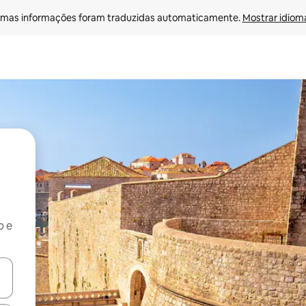
mas informações foram traduzidas automaticamente. 
Mostrar idioma
b e
ore-os usando as seta para cima e para baixo do teclado ou tocando e