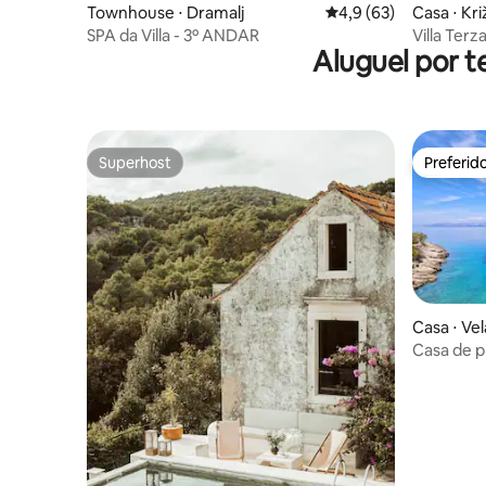
Townhouse ⋅ Dramalj
4,9 de uma avaliação 
4,9 (63)
Casa ⋅ Kri
SPA da Villa - 3º ANDAR
Villa Ter
Aluguel por t
Superhost
Preferid
Superhost
Preferid
Casa ⋅ Ve
Casa de p