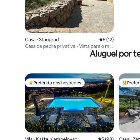
Casa ⋅ Starigrad
5 de uma avaliação 
5 (12)
Casa de pedra privativa • Vista para o mar
Aluguel por 
• Estadia tranquila
Preferido dos hóspedes
Prefe
Entre os melhores preferidos dos hóspedes
Entre os
Vila ⋅ Kaštel Kambelovac
5 de uma avaliação 
5 (98)
Casa ⋅ Za