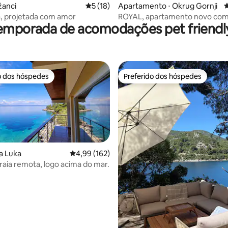
média de 5, 63 avaliações
žanci
5 de uma avaliação média de 5, 18 avalia
5 (18)
Apartamento ⋅ Okrug Gornji
4
za, projetada com amor
ROYAL, apartamento novo com 
emporada de acomodações pet friendly
para o mar e jacuzzi
o dos hóspedes
Preferido dos hóspedes
o dos hóspedes
Preferido dos hóspedes
la Luka
4,99 de uma avaliação média de 5, 162 avalia
4,99 (162)
raia remota, logo acima do mar.