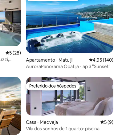
ções
5 de uma avaliação média de 5, 28 avaliações
5 (28)
uzzi,
Apartamento ⋅ Matulji
4,95 de uma avaliação 
4,95 (140)
AuroraPanorama Opatija - ap 3 "Sunset"
Preferido dos hóspedes
Preferido dos hóspedes
Casa ⋅ Medveja
5 de uma avaliaçã
5 (9)
Vila dos sonhos de 1 quarto: piscina
aquecida, jacuzzi e sauna!