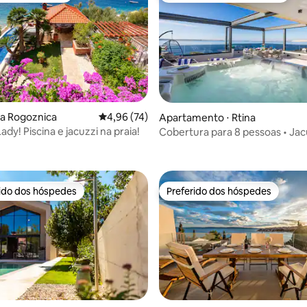
média de 5, 35 avaliações
kva Rogoznica
4,96 de uma avaliação média de 5, 74 avalia
4,96 (74)
Apartamento ⋅ Rtina
Lady! Piscina e jacuzzi na praia!
Cobertura para 8 pessoas • Jac
sauna, dardos e bilhar
rido dos hóspedes
Preferido dos hóspedes
 melhores preferidos dos hóspedes
Preferido dos hóspedes