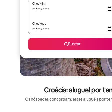
Check-in
Checkout
Buscar
Croácia: aluguel por t
Os hóspedes concordam: estes aluguéis por te