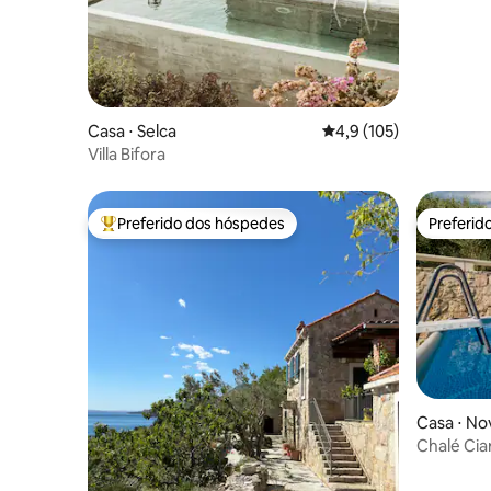
Casa ⋅ Selca
4,9 de uma avaliação m
4,9 (105)
Villa Bifora
Preferido dos hóspedes
Preferid
Entre os melhores preferidos dos hóspedes
Preferid
Casa ⋅ No
Chalé Ciar
para o ri