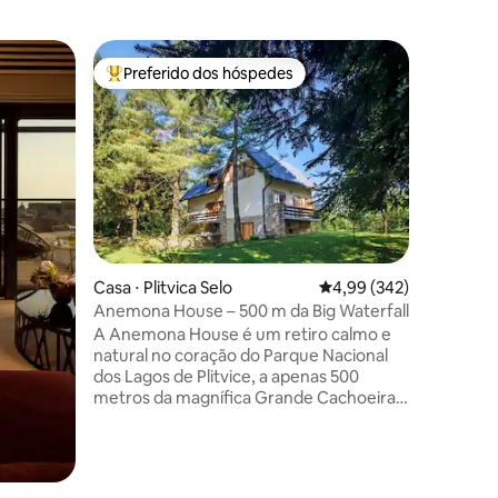
Suíte de
Preferido dos hóspedes
Prefe
os hóspedes
Entre os melhores preferidos dos hóspedes
Entre o
Paraíso d
seus son
Experime
apartame
uma enca
Adriátic
variedad
incluindo
cinema/s
spa com 
ções
demanda.
Casa ⋅ Plitvica Selo
4,99 de uma avaliação m
4,99 (342)
hidromas
Anemona House – 500 m da Big Waterfall
piscina 
A Anemona House é um retiro calmo e
e explore
natural no coração do Parque Nacional
duas elét
dos Lagos de Plitvice, a apenas 500
viagem pe
metros da magnífica Grande Cachoeira,
a mais alta da Croácia, com 78 metros.
Rodeado por natureza intocada, oferece
um raro equilíbrio de conforto,
privacidade e tranquilidade. Ideal para