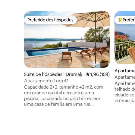
Preferido dos hóspedes
Prefe
Preferido dos hóspedes
Entre os
Apartame
Suíte de hóspedes ⋅ Dramalj
4,96 de uma avaliação m
4,96 (159)
Apartamen
Apartamento Lora 4*
Apartamen
Capacidade 2+2, tamanho 42 m2, com
telhado d
um grande quintal cercado e uma
cidade ve
piscina. Localizado no piso térreo em
prêmio da
uma casa de família em uma rua
como o m
tranquila; recém-construído e está
Croácia p
totalmente equipado e mobiliado. A casa
imensame
é cercada por árvores e oferece uma
conquista
vista desobstruída do mar. Animais de
empreendi
estimação não são permitidos, nem
onde com