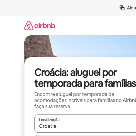
Pular
Algu
para
o
conteúdo
Croácia: aluguel por
temporada para famílias
Encontre aluguel por temporada de
acomodações incríveis para famílias no Airbn
faça sua reserva
Localização
Quando os resultados estiverem disponíveis, expl