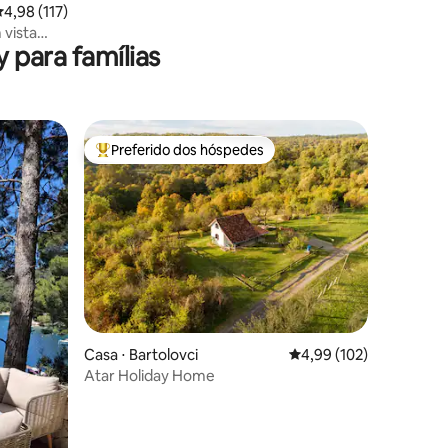
ções
,98 de uma avaliação média de 5, 117 avaliações
4,98 (117)
vista
 para famílias
Preferido dos hóspedes
Entre os melhores preferidos dos hóspedes
ções
Casa ⋅ Bartolovci
4,99 de uma avaliação 
4,99 (102)
Atar Holiday Home