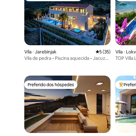
Vila ⋅ Jarebinjak
5 de uma avaliação 
5 (35)
Vila ⋅ Lo
Vila de pedra • Piscina aquecida • Jacuzzi
TOP Villa 
• Vista para o mar
Preferido dos hóspedes
Prefe
Preferido dos hóspedes
Entre os