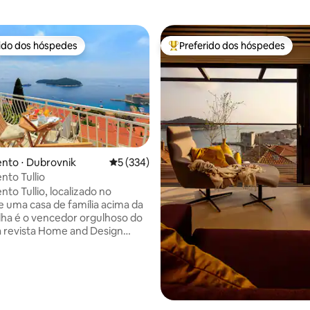
rido dos hóspedes
Preferido dos hóspedes
 melhores preferidos dos hóspedes
Entre os melhores preferidos d
nto ⋅ Dubrovnik
5 de uma avaliação média de 5, 334 avalia
5 (334)
édia de 5, 159 avaliações
to Tullio
to Tullio, localizado no
e uma casa de família acima da
lha é o vencedor orgulhoso do
 revista Home and Design
elhor apartamento sótão na
ara 2017. Estamos
nte orgulhosos de nossa
, pois este é um
mento familiar (anúncio)
binamos nossas visões e