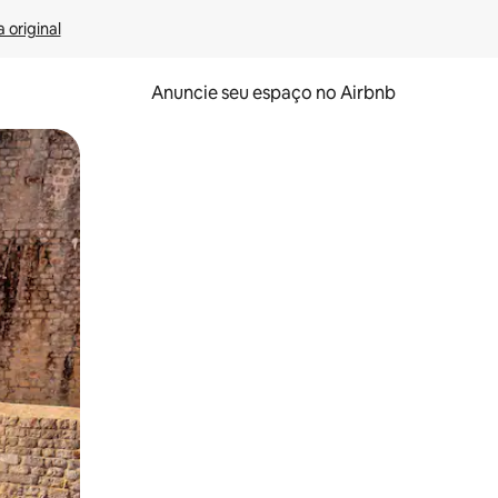
 original
Anuncie seu espaço no Airbnb
 deslizando o dedo na tela.