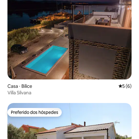
Casa ⋅ Bilice
5 de uma 
5 (6)
Villa Silvana
Preferido dos hóspedes
Preferido dos hóspedes