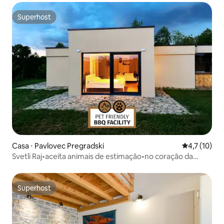
Superhost
Superhost
Casa ⋅ Pavlovec Pregradski
4,7 de uma a
4,7 (10)
Svetli Raj•aceita animais de estimação•no coração da
natureza
Superhost
Superhost