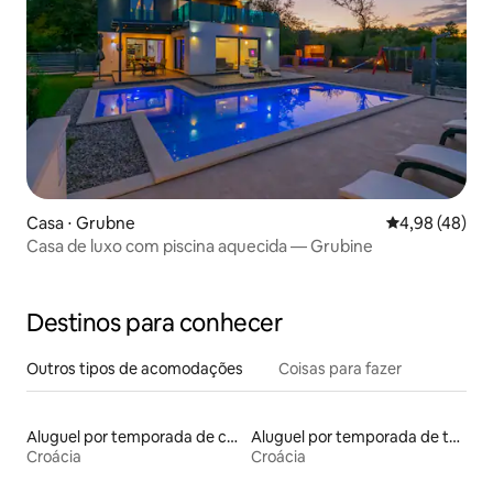
Casa ⋅ Grubne
4,98 de uma a
4,98 (48)
Casa de luxo com piscina aquecida — Grubine
Destinos para conhecer
Outros tipos de acomodações
Coisas para fazer
Aluguel por temporada de casas na terra
Aluguel por temporada de tendas
Croácia
Croácia