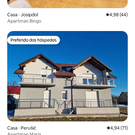
Casa ⋅ Josipdol
4,98 de uma a
4,98 (44)
Apartman Bingo
Preferido dos hóspedes
Preferido dos hóspedes
Casa ⋅ Perušić
4,94 de uma a
4,94 (71)
Apartman Maria