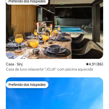
Preferido dos hóspedes
Preferido dos hóspedes
Casa ⋅ Sinj
4,91 de uma a
4,91 (86)
Casa de luxo relaxante "JOJA" com piscina aquecida
Preferido dos hóspedes
Preferido dos hóspedes