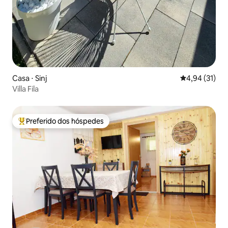
Casa ⋅ Sinj
4,94 de uma a
4,94 (31)
Villa Fila
Preferido dos hóspedes
Entre os melhores preferidos dos hóspedes