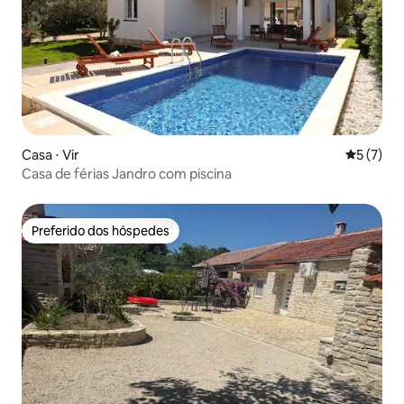
Casa ⋅ Vir
5 de uma 
5 (7)
Casa de férias Jandro com piscina
Preferido dos hóspedes
Preferido dos hóspedes