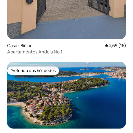
Casa ⋅ Bićine
4,69 de uma a
4,69 (16)
Apartamentos Anđela No.1
Preferido dos hóspedes
Preferido dos hóspedes