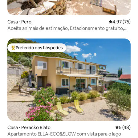
Casa ⋅ Peroj
4,97 de uma a
4,97 (75)
Aceita animais de estimação, Estacionamento gratuito,
Jardim grande,Wi-Fi,Terraço
Preferido dos hóspedes
Entre os melhores preferidos dos hóspedes
Casa ⋅ Peračko Blato
5 de uma a
5 (48)
Apartamento ELLA-ECO&SLOW com vista para o lago