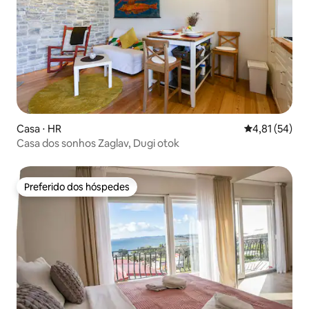
Casa ⋅ HR
4,81 de uma a
4,81 (54)
Casa dos sonhos Zaglav, Dugi otok
Preferido dos hóspedes
Preferido dos hóspedes