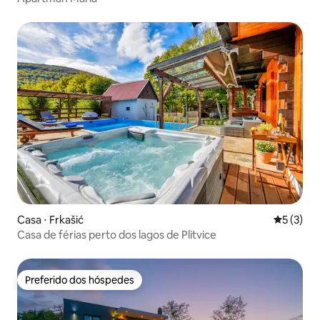
Casa ⋅ Frkašić
5 de uma 
5 (3)
Casa de férias perto dos lagos de Plitvice
Preferido dos hóspedes
Preferido dos hóspedes