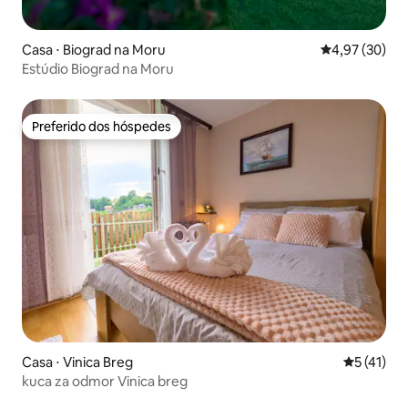
Casa ⋅ Biograd na Moru
4,97 de uma a
4,97 (30)
Estúdio Biograd na Moru
Preferido dos hóspedes
Preferido dos hóspedes
Casa ⋅ Vinica Breg
5 de uma a
5 (41)
kuca za odmor Vinica breg