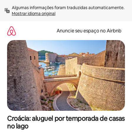
Pular
Algumas informações foram traduzidas automaticamente. 
para
Mostrar idioma original
o
conteúdo
Anuncie seu espaço no Airbnb
Croácia: aluguel por temporada de casas
no lago