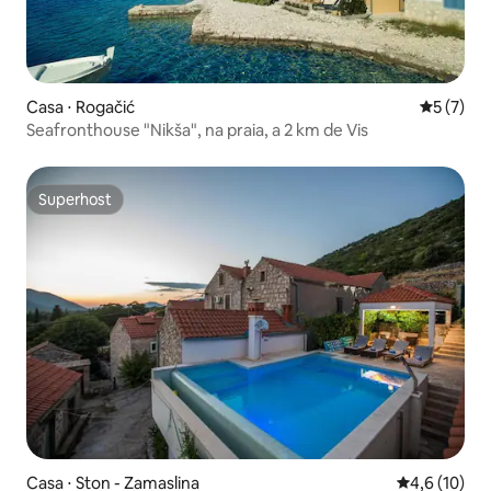
Casa ⋅ Rogačić
5 de uma 
5 (7)
Seafronthouse "Nikša", na praia, a 2 km de Vis
Superhost
Superhost
Casa ⋅ Ston - Zamaslina
4,6 de uma a
4,6 (10)