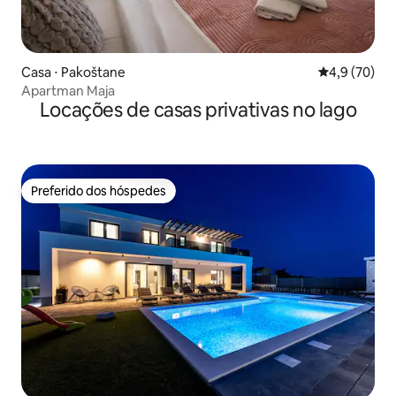
Casa ⋅ Pakoštane
4,9 de uma a
4,9 (70)
Apartman Maja
Locações de casas privativas no lago
Preferido dos hóspedes
Preferido dos hóspedes