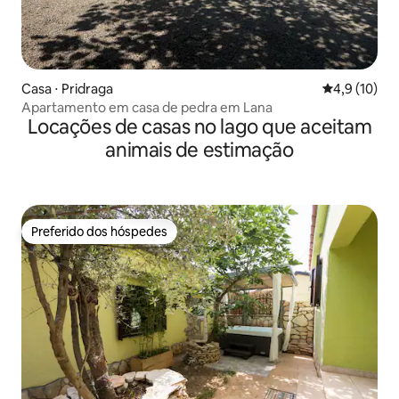
Casa ⋅ Pridraga
4,9 de uma a
4,9 (10)
Apartamento em casa de pedra em Lana
Locações de casas no lago que aceitam
animais de estimação
Preferido dos hóspedes
Preferido dos hóspedes