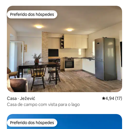
Preferido dos hóspedes
Preferido dos hóspedes
Casa ⋅ Ježević
4,94 de uma a
4,94 (17)
Casa de campo com vista para o lago
Preferido dos hóspedes
Preferido dos hóspedes