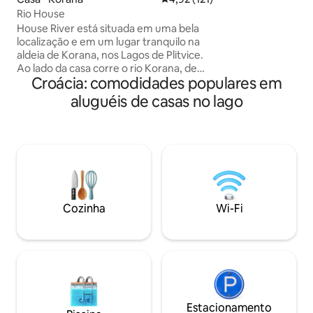
tempo descansand
Rio House
onde você pode de
House River está situada em uma bela
vista do desfiladei
localização e em um lugar tranquilo na
montanhas e colinas. O aparta
aldeia de Korana, nos Lagos de Plitvice.
está bem equipado
Ao lado da casa corre o rio Korana, de
você precisa para 
Croácia: comodidades populares em
águas cristalinas. A casa tem 2 quartos,
é principalmente 
capacidade para 5 pessoas, cozinha, sala
aluguéis de casas no lago
como o apartamen
de jantar, sala de estar, banheiro e
terraço. - Há belos restaurantes e
supermercados a 3 km de distância - A
entrada para o Parque Nacional dos
Lagos de Plitvice Lagos fica a apenas 3,5
km - Speleon (centro do patrimônio
subterrâneo), bem como as cavernas de
Barać estão localizadas nas
Cozinha
Wi-Fi
proximidades - Você também pode
visitar a pequena Plitvice (Rastoke) 🌿☀️
🐻🦆🌳 BEM-VINDO
Estacionamento