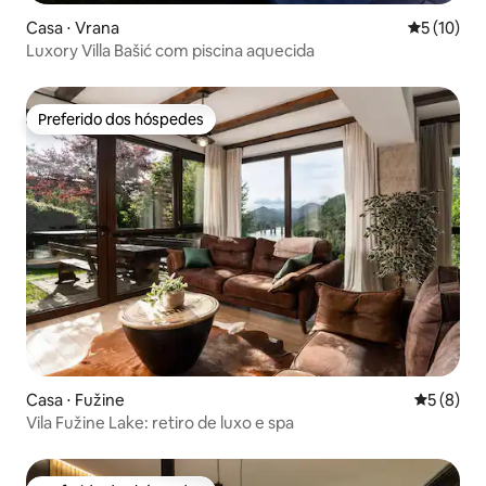
Casa ⋅ Vrana
5 de uma a
5 (10)
Luxory Villa Bašić com piscina aquecida
Preferido dos hóspedes
Preferido dos hóspedes
Casa ⋅ Fužine
5 de uma 
5 (8)
Vila Fužine Lake: retiro de luxo e spa