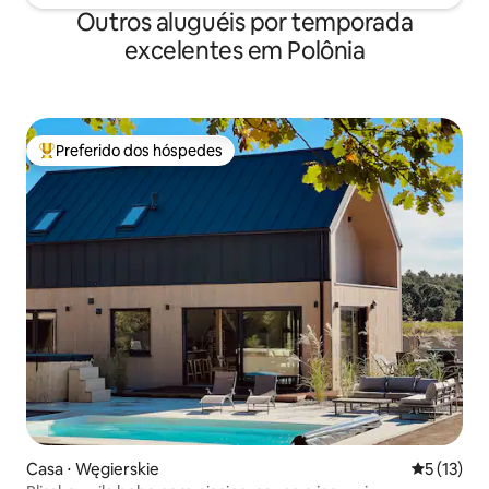
Outros aluguéis por temporada
excelentes em Polônia
Preferido dos hóspedes
Entre os melhores preferidos dos hóspedes
Casa ⋅ Węgierskie
5 de uma a
5 (13)