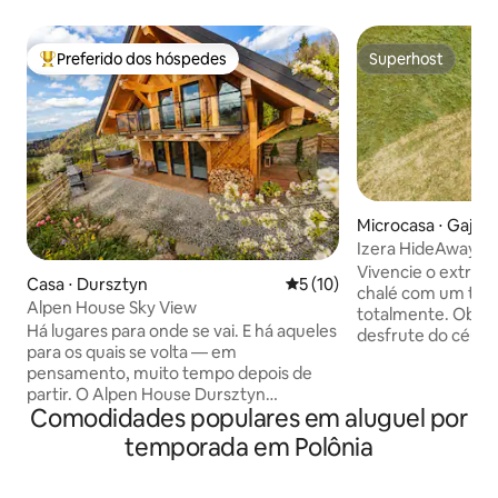
Preferido dos hóspedes
Superhost
Entre os melhores preferidos dos hóspedes
Superhost
Microcasa ⋅ Gajów
Izera HideAway | 
Experiência única
Vivencie o extrao
Casa ⋅ Dursztyn
5 de uma avaliação média de
5 (10)
chalé com um telh
Alpen House Sky View
totalmente. Observ
Há lugares para onde se vai. E há aqueles
desfrute do céu az
para os quais se volta — em
Deitado em uma c
pensamento, muito tempo depois de
o teto aberto, vo
partir. O Alpen House Dursztyn
que valerão a pen
Comodidades populares em aluguel por
pertence à segunda categoria.
tempo. Os Izera HideAway são chalés
Localizada em um lugar isolado, cercada
pequenos e afasta
temporada em Polônia
por florestas e pastagens, com uma
eletricidade e ág
vista aberta para as montanhas Pieniny e
em um chuveiro abe