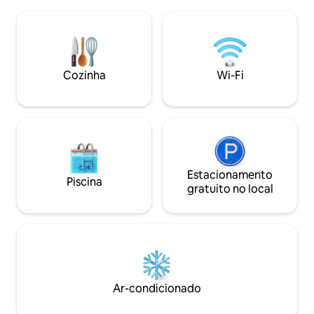
o Monte Żar, ela oferece algo que está
cozinha americana
se tornando cada vez mais difícil de
uma geladeira, um
experimentar: silêncio, espaço e
estoque de grãos 
verdadeira tranquilidade. As manhãs
itens. Há coberta
aqui começam com a luz que entra pelas
as noites frias.
grandes janelas e a vista da névoa
Cozinha
Wi-Fi
pairando sobre os prados. As noites —
com o pôr do sol e o silêncio absoluto.
Estacionamento
Piscina
gratuito no local
Ar-condicionado