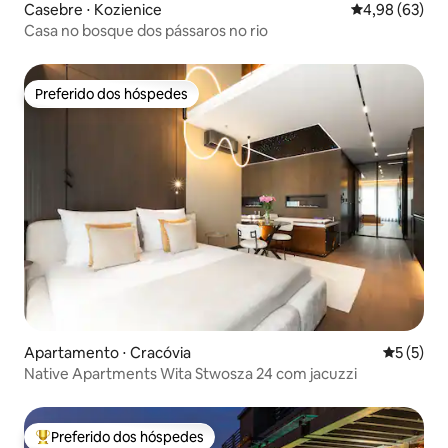
Casebre ⋅ Kozienice
4,98 de uma a
4,98 (63)
Casa no bosque dos pássaros no rio
Preferido dos hóspedes
Preferido dos hóspedes
Apartamento ⋅ Cracóvia
5 de uma 
5 (5)
Native Apartments Wita Stwosza 24 com jacuzzi
Preferido dos hóspedes
Entre os melhores preferidos dos hóspedes