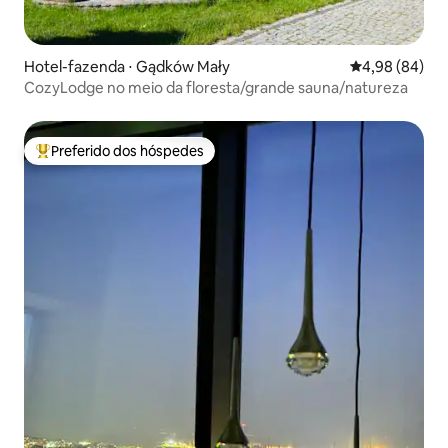
Hotel-fazenda ⋅ Gądków Mały
4,98 de uma av
4,98 (84)
CozyLodge no meio da floresta/grande sauna/natureza
Preferido dos hóspedes
Entre os melhores preferidos dos hóspedes