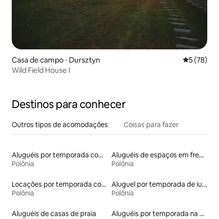
Casa de campo ⋅ Dursztyn
5 de uma a
5 (78)
Wild Field House I
Destinos para conhecer
Outros tipos de acomodações
Coisas para fazer
Aluguéis por temporada com banheira de hidromassagem
Aluguéis de espaços em frente à praia
Polônia
Polônia
Locações por temporada com piscina
Aluguel por temporada de iurtas
Polônia
Polônia
Aluguéis de casas de praia
Aluguéis por temporada na orla