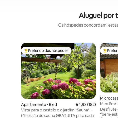
Aluguel por
Os hóspedes concordam: estas
Preferido dos hóspedes
Prefe
Entre os melhores preferidos dos hóspedes
Entre os
Microcasa
jskem
Med Smrek
Apartamento ⋅ Bled
4,93 de uma avaliação m
4,93 (182)
estar e S
Desfrute 
Vista para o castelo e o jardim *Sauna*
“bem-esta
Estúdio de ioga* Jardim1
( 1 sessão de sauna GRATUITA para cada