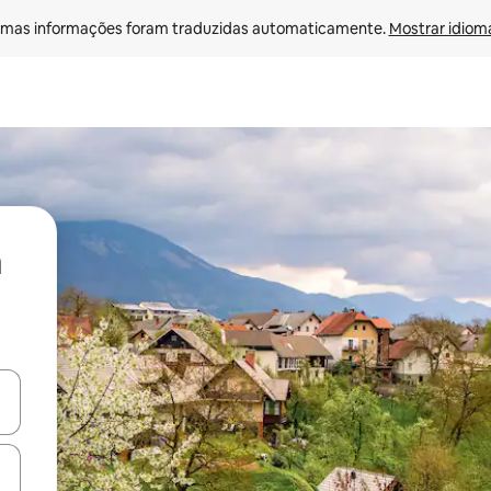
mas informações foram traduzidas automaticamente. 
Mostrar idioma
ore-os usando as seta para cima e para baixo do teclado ou tocando e