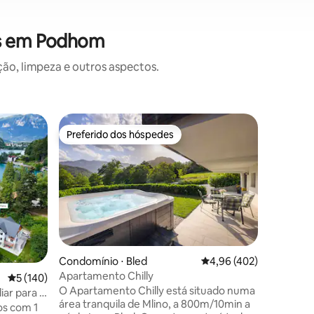
es em Podhom
o, limpeza e outros aspectos.
Apartame
Preferido dos hóspedes
Prefe
os hóspedes
Preferido dos hóspedes
Entre o
Aparthote
Bem-vind
uma joia
deslumbr
paisagen
e aparta
perfeita 
nos arre
Bled, no
ções
Condomínio ⋅ Bled
4,96 de uma avaliação 
4,96 (402)
atmosfer
Apartamento Chilly
5 de uma avaliação média de 5, 140 avaliações
5 (140)
relaxar e
O Apartamento Chilly está situado numa
todas as 
iar para 4
área tranquila de Mlino, a 800m/10min a
um edifíc
os com 1