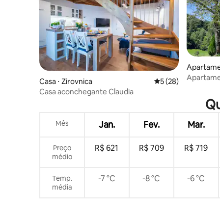
Apartamen
Apartame
Casa ⋅ Zirovnica
5 de uma avaliação 
5 (28)
Casa aconchegante Claudia
Qu
Mês
Jan.
Fev.
Mar.
R$ 621
R$ 709
R$ 719
Preço
médio
-7 °C
-8 °C
-6 °C
Temp.
média