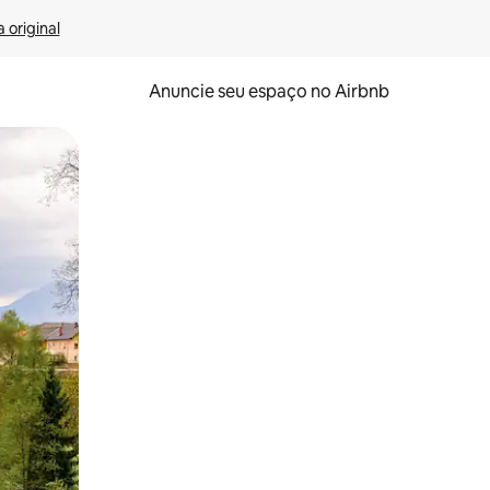
 original
Anuncie seu espaço no Airbnb
 deslizando o dedo na tela.