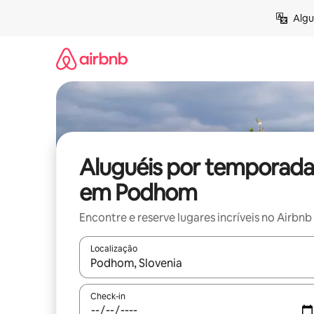
Pular
Algu
para
o
conteúdo
Aluguéis por temporada
em Podhom
Encontre e reserve lugares incríveis no Airbnb
Localização
Quando os resultados estiverem disponíveis, expl
Check-in