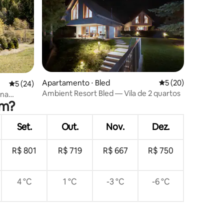
ções
Apartamento ⋅ Bled
5 de uma avaliação
5 (20)
5 de uma avaliação média de 5, 24 avaliações
5 (24)
Ambient Resort Bled — Vila de 2 quartos
 na
om?
Set.
Out.
Nov.
Dez.
R$ 801
R$ 719
R$ 667
R$ 750
4 °C
1 °C
-3 °C
-6 °C