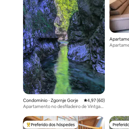
Apartamen
Apartamen
Condomínio ⋅ Zgornje Gorje
4,97 de uma avaliação 
4,97 (60)
Apartamento no desfiladeiro de Vintgar -
Bled
Preferido dos hóspedes
Preferid
Entre os melhores preferidos dos hóspedes
Preferid