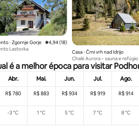
to ⋅ Zgornje Gorje
4,94 de uma avaliação média de 5, 18 avalia
4,94 (18)
nto Lastovka
média de 5, 28 avaliações
Casa ⋅ Črni vrh nad Idrijo
Chalé Aurora – sauna e refúgio
al é a melhor época para visitar Podh
natureza perto de Idrija
Abr.
Mai.
Jun.
Jul.
Ago.
R$ 780
R$ 883
R$ 934
R$ 919
R$ 914
-3 °C
1 °C
5 °C
7 °C
8 °C