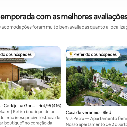
 temporada com as melhores avaliaçõ
 acomodações foram muito bem avaliadas quanto a localizaçã
rido dos hóspedes
Preferido dos hóspedes
 melhores preferidos dos hóspedes
Entre os melhores preferidos d
 ⋅ Cerklje na Goren
4,95 de uma avaliação média de 5, 416 avalia
4,95 (416)
ami | Retiro boutique de bem-
édia de 5, 182 avaliações
Casa de veraneio ⋅ Bled
PA
de uma inesquecível estadia de
Vila Petra — Apartamento famil
r boutique” no coração da
no Lago Bled
Nosso apartamento de 2 quart