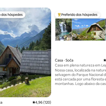
o dos hóspedes
Preferido dos hóspedes
o dos hóspedes
Entre os melhores preferidos d
édia de 5, 402 avaliações
Casa ⋅ Soča
4
Casa em plena natureza em Le
Vale de Soča
Nossa casa, localizada na natur
selvagem do Parque Nacional de
está cercada por uma floresta 
montanhas. Logo abaixo da cas
pode explorar incríveis bosque
aquáticos e uma cachoeira, que
conhecida como ponto de ener
vale, você pode desfrutar da b
ča
4,96 de uma avaliação média de 5, 120 avalia
4,96 (120)