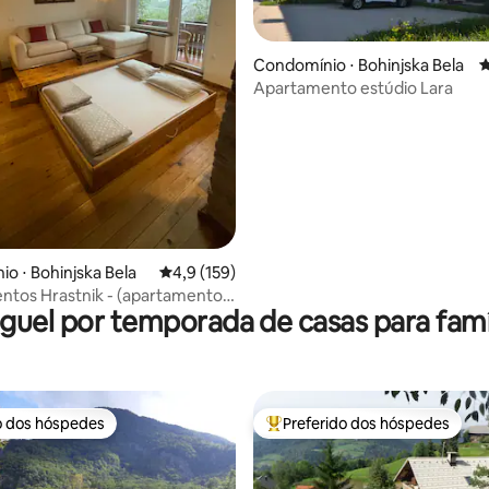
édia de 5, 224 avaliações
Condomínio ⋅ Bohinjska Bela
4
Apartamento estúdio Lara
o ⋅ Bohinjska Bela
4,9 de uma avaliação média de 5, 159 avalia
4,9 (159)
tos Hrastnik - (apartamento
guel por temporada de casas para famí
o dos hóspedes
Preferido dos hóspedes
o dos hóspedes
Entre os melhores preferidos d