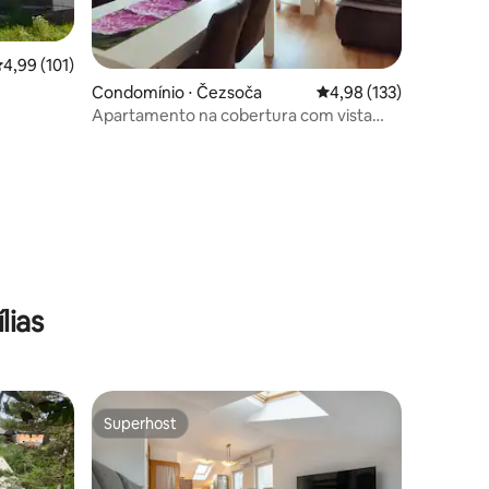
,99 de uma avaliação média de 5, 101 avaliações
4,99 (101)
Condomínio ⋅ Čezsoča
4,98 de uma avaliação 
4,98 (133)
Apartamento na cobertura com vista
para a montanha
ções
lias
Superhost
os hóspedes
Superhost