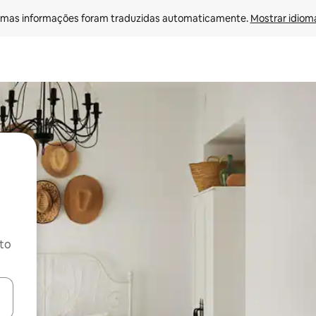
mas informações foram traduzidas automaticamente. 
Mostrar idioma
ito
ore-os usando as seta para cima e para baixo do teclado ou tocando e