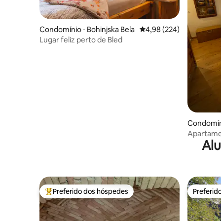
Condomínio ⋅ Bohinjska Bela
4,98 de uma avaliação m
4,98 (224)
Lugar feliz perto de Bled
Condomíni
Apartamen
Alu
2)
Preferido dos hóspedes
Preferid
Entre os melhores preferidos dos hóspedes
Preferid