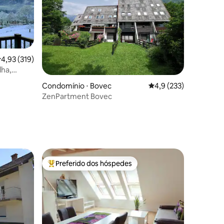
,93 de uma avaliação média de 5, 319 avaliações
4,93 (319)
lha,
ções
de
Condomínio ⋅ Bovec
4,9 de uma avaliação 
4,9 (233)
ZenPartment Bovec
Preferido dos hóspedes
os hóspedes
Entre os melhores preferidos dos hóspedes