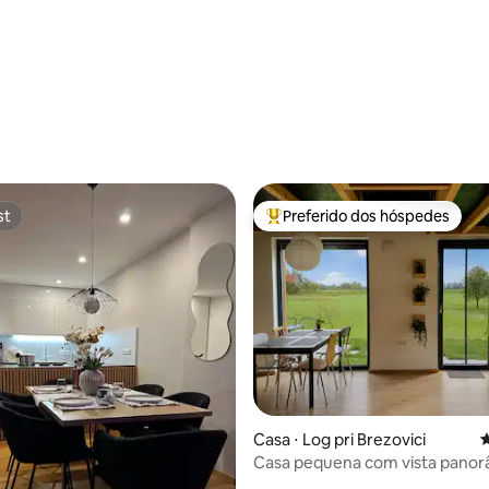
édia de 5, 111 avaliações
st
Preferido dos hóspedes
st
Entre os melhores preferidos d
édia de 5, 220 avaliações
Casa ⋅ Log pri Brezovici
4
Casa pequena com vista panor