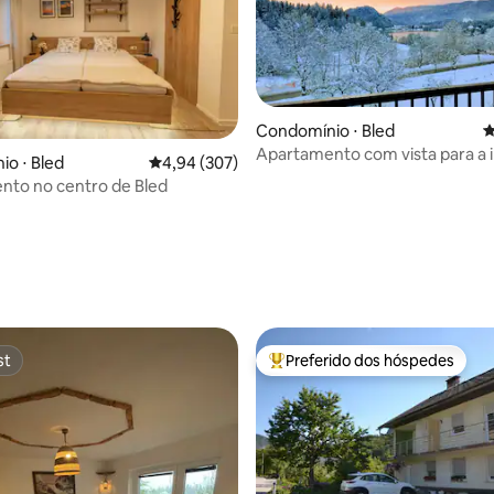
Condomínio ⋅ Bled
4
Apartamento com vista para a i
o ⋅ Bled
4,94 de uma avaliação média de 5, 307 avalia
4,94 (307)
estacionamento gratuito gran
nto no centro de Bled
édia de 5, 179 avaliações
st
Preferido dos hóspedes
st
Entre os melhores preferidos d