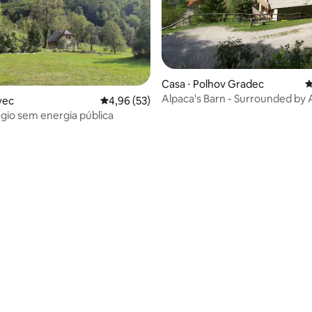
Casa ⋅ Polhov Gradec
4
Alpaca's Barn - Surrounded by 
vec
4,96 de uma avaliação média de 5, 53 avalia
4,96 (53)
úgio sem energia pública