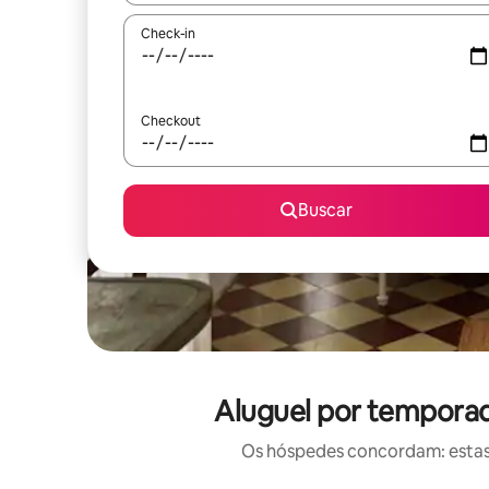
Check-in
Checkout
Buscar
Aluguel por temporad
Os hóspedes concordam: estas