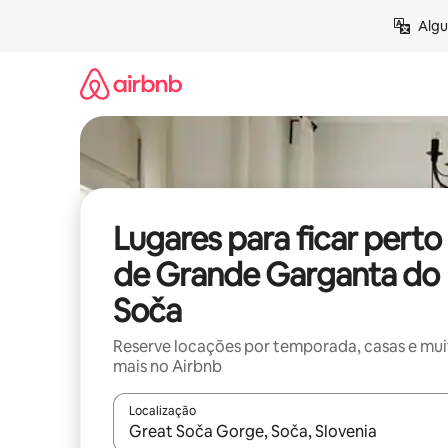
Pular
Algu
para
o
conteúdo
Lugares para ficar perto
de Grande Garganta do
Soča
Reserve locações por temporada, casas e mu
mais no Airbnb
Localização
Quando os resultados estiverem disponíveis, expl