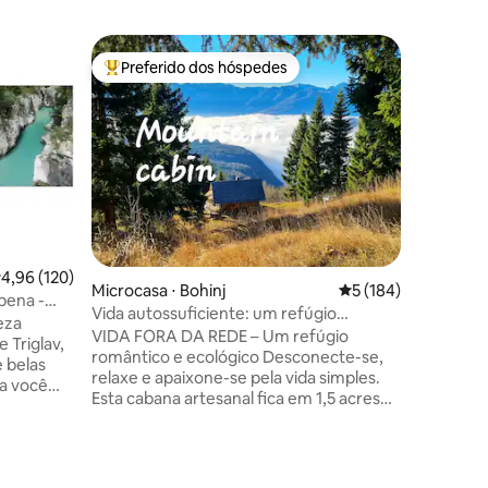
Casa de 
Preferido dos hóspedes
Prefe
os hóspedes
Entre os melhores preferidos dos hóspedes
Entre o
Casa de f
sauna|Es
Escondid
Bohinj, o
relaxar 
charmosa
cheia de
Cada can
de móveis
cuidados
sensação
,96 de uma avaliação média de 5, 120 avaliações
4,96 (120)
Microcasa ⋅ Bohinj
5 de uma avaliação 
5 (184)
Aconcheg
pena -
saboreie
Vida autossuficiente: um refúgio
eza
perca-se
ecológico romântico para casais
VIDA FORA DA REDE – Um refúgio
 Triglav,
ambiente
romântico e ecológico Desconecte-se,
e belas
suas preocupaç
relaxe e apaixone-se pela vida simples.
a você
vistas. F
Esta cabana artesanal fica em 1,5 acres
s
privados, convidando você a desacelerar.
 é
Experimente o charme da vida fora da
gia. No
rede: espaços aconchegantes, chuveiros
eleza do
ções
solares, um banheiro externo e noites