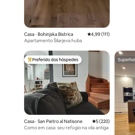
Casa ⋅ Bohinjska Bistrica
4,99 de uma avaliação m
4,99 (111)
Apartamento Šilarjeva huba
Preferido dos hóspedes
Superho
Entre os melhores preferidos dos hóspedes
Superho
Casa ⋅ San Pietro al Natisone
5 de uma avaliação m
5 (220)
Como em casa: seu refúgio na vila antiga