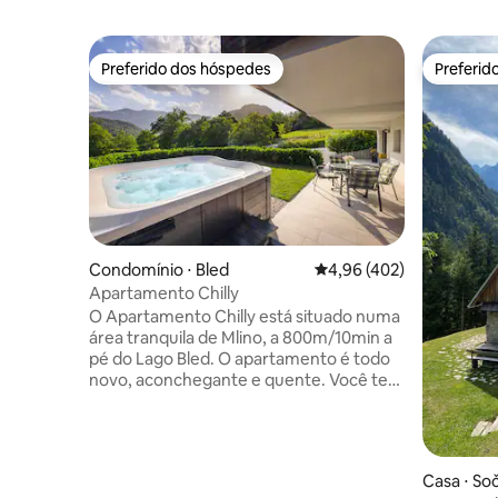
Preferido dos hóspedes
Preferid
Preferido dos hóspedes
Preferid
Condomínio ⋅ Bled
4,96 de uma avaliação m
4,96 (402)
Apartamento Chilly
O Apartamento Chilly está situado numa
área tranquila de Mlino, a 800m/10min a
pé do Lago Bled. O apartamento é todo
novo, aconchegante e quente. Você terá
uma vista única para as montanhas do
quarto e terraço. No jardim, você terá
sua própria banheira de hidromassagem
privativa e sauna infravermelha. A
Casa ⋅ So
banheira de hidromassagem pode ser