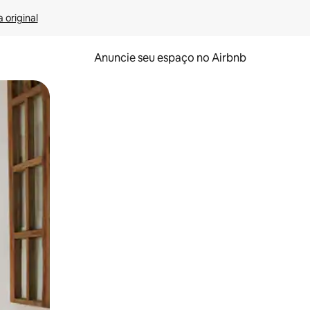
 original
Anuncie seu espaço no Airbnb
 deslizando o dedo na tela.