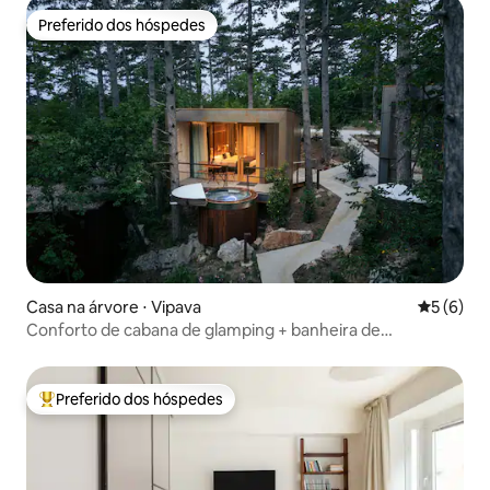
Preferido dos hóspedes
Preferido dos hóspedes
Casa na árvore ⋅ Vipava
5 de uma 
5 (6)
Conforto de cabana de glamping + banheira de
hidromassagem
Preferido dos hóspedes
Entre os melhores preferidos dos hóspedes