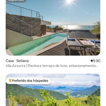
Superhost
Casa ⋅ Sistiana
5 de uma 
5 (6)
Vila Azzurra | Piscina e terraço de luxo, estacionamento
gratuito
Preferido dos hóspedes
Entre os melhores preferidos dos hóspedes