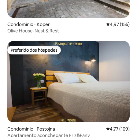
Condomínio ⋅ Koper
4,97 de uma av
4,97 (155)
Olive House-Nest & Rest
Preferido dos hóspedes
Preferido dos hóspedes
Condomínio ⋅ Postojna
4,77 de uma av
4,77 (109)
Apartamento aconchegante Friz&Fany