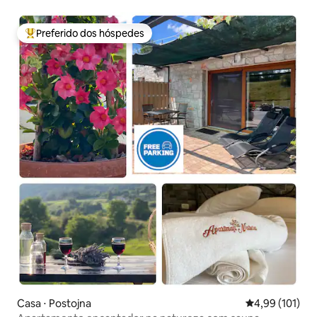
Preferido dos hóspedes
Entre os melhores preferidos dos hóspedes
Casa ⋅ Postojna
4,99 de uma av
4,99 (101)