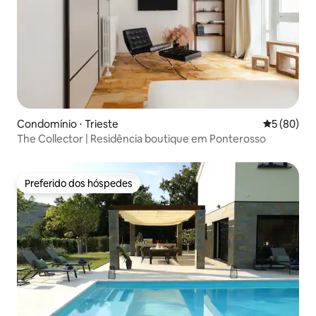
Condomínio ⋅ Trieste
5 de uma a
5 (80)
The Collector | Residência boutique em Ponterosso
Preferido dos hóspedes
Preferido dos hóspedes