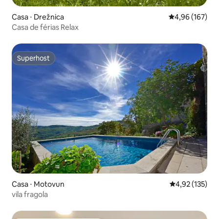
Casa ⋅ Drežnica
4,96 de uma av
4,96 (167)
Casa de férias Relax
Superhost
Superhost
Casa ⋅ Motovun
4,92 de uma av
4,92 (135)
vila fragola