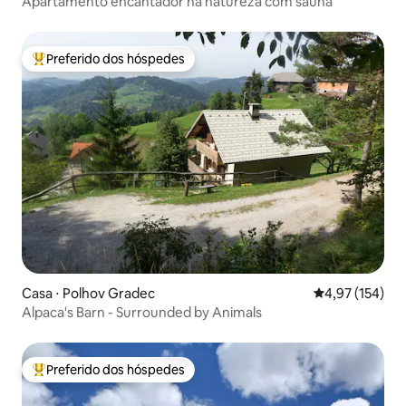
Apartamento encantador na natureza com sauna
Preferido dos hóspedes
Entre os melhores preferidos dos hóspedes
Casa ⋅ Polhov Gradec
4,97 de uma av
4,97 (154)
Alpaca's Barn - Surrounded by Animals
Preferido dos hóspedes
Entre os melhores preferidos dos hóspedes