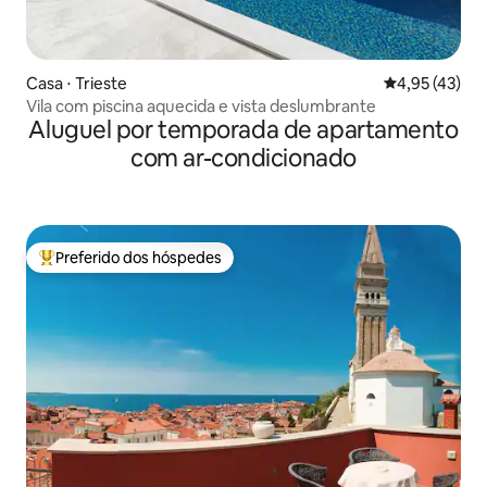
Casa ⋅ Trieste
4,95 de uma a
4,95 (43)
Vila com piscina aquecida e vista deslumbrante
Aluguel por temporada de apartamento
com ar-condicionado
Preferido dos hóspedes
Entre os melhores preferidos dos hóspedes