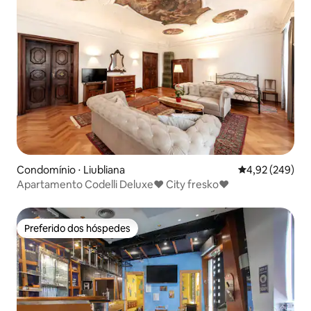
Condomínio ⋅ Liubliana
4,92 de uma ava
4,92 (249)
Apartamento Codelli Deluxe♥ City fresko♥
Preferido dos hóspedes
Preferido dos hóspedes