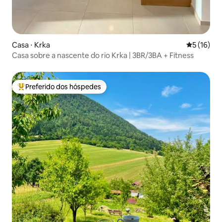
Casa ⋅ Krka
5 de uma a
5 (16)
Casa sobre a nascente do rio Krka | 3BR/3BA + Fitness
Preferido dos hóspedes
Entre os melhores preferidos dos hóspedes