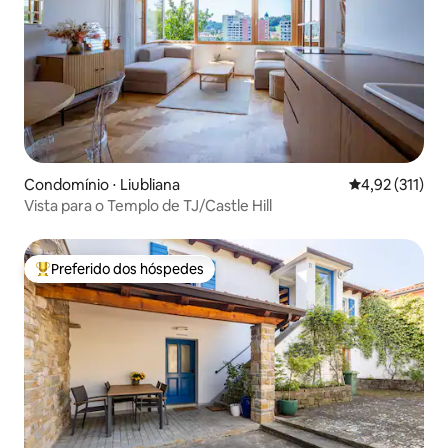
Condomínio ⋅ Liubliana
4,92 de uma av
4,92 (311)
Vista para o Templo de TJ/Castle Hill
Preferido dos hóspedes
Entre os melhores preferidos dos hóspedes