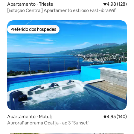
Apartamento ⋅ Trieste
4,98 de uma av
4,98 (128)
[Estação Central] Apartamento estiloso FastFibraWifi
Preferido dos hóspedes
Preferido dos hóspedes
Apartamento ⋅ Matulji
4,95 de uma av
4,95 (140)
AuroraPanorama Opatija - ap 3 "Sunset"