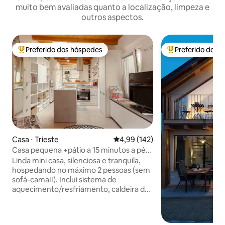
muito bem avaliadas quanto a localização, limpeza e
outros aspectos.
Preferido dos hóspedes
Preferido dos 
Entre os melhores preferidos dos hóspedes
Entre os melhore
Casa ⋅ Trieste
4,99 de uma avaliação média de 
4,99 (142)
Casa pequena +pátio a 15 minutos a pé
do Corso Italia
Linda mini casa, silenciosa e tranquila,
hospedando no máximo 2 pessoas (sem
sofá-cama!!). Inclui sistema de
aquecimento/resfriamento, caldeira de
água quente de 80 litros, geladeira
pequena + freezer, forno elétrico,
cooktop de indução, micro-ondas