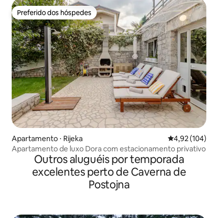
Preferido dos hóspedes
Preferido dos hóspedes
Apartamento ⋅ Rijeka
4,92 de uma av
4,92 (104)
Apartamento de luxo Dora com estacionamento privativo
Outros aluguéis por temporada
excelentes perto de Caverna de
Postojna