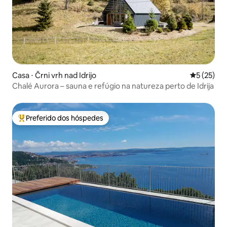
Casa ⋅ Črni vrh nad Idrijo
5 de uma a
5 (25)
Chalé Aurora – sauna e refúgio na natureza perto de Idrija
Preferido dos hóspedes
Entre os melhores preferidos dos hóspedes