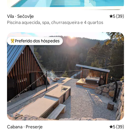
Vila ⋅ Sečovlje
5 de uma a
5 (39)
Piscina aquecida, spa, churrasqueira e 4 quartos
Preferido dos hóspedes
Entre os melhores preferidos dos hóspedes
Cabana ⋅ Preserje
5 de uma a
5 (39)