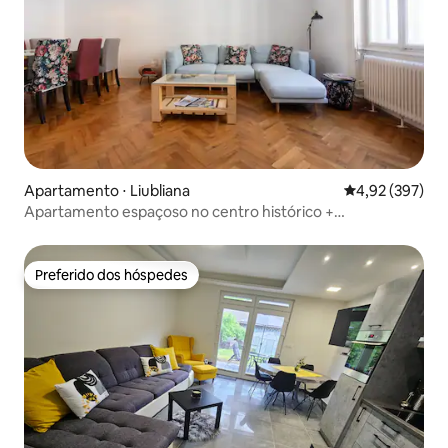
Apartamento ⋅ Liubliana
4,92 de uma av
4,92 (397)
Apartamento espaçoso no centro histórico +
estacionamento gratuito
Preferido dos hóspedes
Preferido dos hóspedes