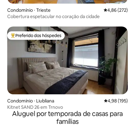
Condomínio ⋅ Trieste
4,86 de uma av
4,86 (272)
Cobertura espetacular no coração da cidade
Preferido dos hóspedes
Entre os melhores preferidos dos hóspedes
Condomínio ⋅ Liubliana
4,98 de uma av
4,98 (195)
Kitnet SAND 26 em Trnovo
Aluguel por temporada de casas para
famílias