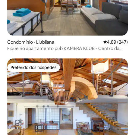
Condomínio ⋅ Liubliana
4,89 de uma ava
4,89 (247)
Fique no apartamento pub KAMERA KLUB - Centro da
cidade
Preferido dos hóspedes
Preferido dos hóspedes