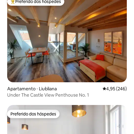
Preferido dos hóspedes
Entre os melhores preferidos dos hóspedes
Apartamento ⋅ Liubliana
4,95 de uma ava
4,95 (246)
Under The Castle View Penthouse No. 1
Preferido dos hóspedes
Preferido dos hóspedes