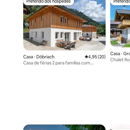
Preferido dos hóspedes
Preferid
Preferido dos hóspedes
Preferid
Casa ⋅ Gr
Casa ⋅ Döbriach
4,95 de uma avaliação 
4,95 (20)
Chalet Ro
Casa de férias 2 para famílias com
animais de estimação