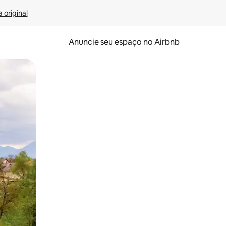
 original
Anuncie seu espaço no Airbnb
 deslizando o dedo na tela.