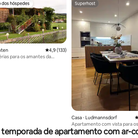
o dos hóspedes
Superhost
o dos hóspedes
Superhost
nten
4,9 de uma avaliação média de 5, 133 avalia
4,9 (133)
érias para os amantes da
média de 5, 24 avaliações
ura moderna
Casa ⋅ Ludmannsdorf
4
Apartamento com vista para o
r temporada de apartamento com ar-c
Karawanks e terraço