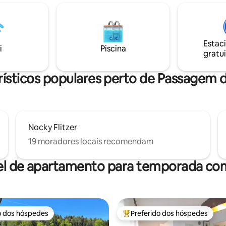
nto recém-construído em
paisagística protegida. A casa 
talmente mobiliado oferece
montanha é composta por cerc
to, tranquilidade e
m² de área de estar, tem 2 quart
ntos modernos! A cabine de
de estar e jantar com cozinha,
elho proporciona o necessário
Estac
como 2 banheiros e um terraço
i
Piscina
fator de bem-estar. Veja você mesmo!
gratui
de 13 m². Está localizado a cerc
m do nível do mar.
rísticos populares perto de Passagem 
Nocky Flitzer
19 moradores locais recomendam
el de apartamento para temporada com
o dos hóspedes
Preferido dos hóspedes
o dos hóspedes
Entre os melhores preferidos d