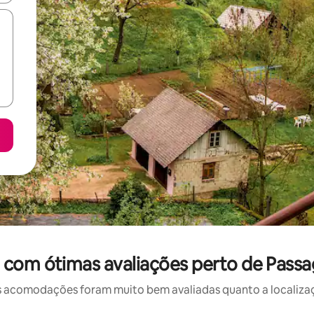
 com ótimas avaliações perto de Pass
 acomodações foram muito bem avaliadas quanto a localizaçã