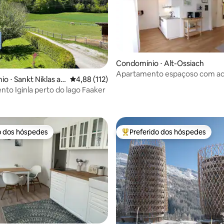
Condomínio ⋅ Alt-Ossiach
Apartamento espaçoso com ac
o ⋅ Sankt Niklas an
4,88 de uma avaliação média de 5, 112 avalia
4,88 (112)
lago
to Iginla perto do lago Faaker
édia de 5, 236 avaliações
o dos hóspedes
Preferido dos hóspedes
o dos hóspedes
Entre os melhores preferidos d