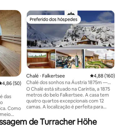
Loft ⋅ Mu
Preferido dos hóspedes
Prefe
Preferido dos hóspedes
Entre o
Studio Lo
velha
Loft ele
mobiliado
Belos pi
sob o pi
interno 
independ
atmosféri
apartame
ções
Chalé ⋅ Falkertsee
4,88 de uma avaliação 
4,88 (160)
oportunid
Chalé dos sonhos na Áustria 1875m —
4,86 de uma avaliação média de 5, 50 avaliações
4,86 (50)
maisonett
Sauna ao ar livre e academia
O Chalé está situado na Caríntia, a 1875
oeste e o
metros do belo Falkertsee. A casa tem
qualquer 
as
quatro quartos excepcionais com 12
balanço 
 o
camas. A localização é perfeita para
garante a
lica. Como
caminhadas ou esqui no inverno. Temos
 meio
uma pequena biblioteca de fitness e 4
assagem de Turracher Höhe
l de
TVs para dias chuvosos. A nova sauna ao
o mercado
ar livre com vista panorâmica e a
academia de 50 metros quadrados com
rea