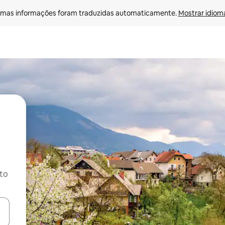
mas informações foram traduzidas automaticamente. 
Mostrar idioma
ito
ore-os usando as seta para cima e para baixo do teclado ou tocando e