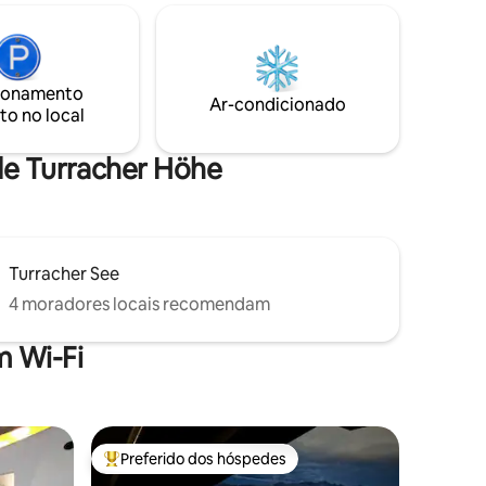
chuveiro e banheiro próprios. Custos no
de
local: eletricidade de acordo com o
a de 59
consumo, lenha adicional, imposto de
os, 1 sala
visitante, sacos de lixo adicionais que são
 bem
necessários
ionamento
 de cerca
Ar-condicionado
to no local
a de 1000
de Turracher Höhe
Turracher See
4 moradores locais recomendam
 Wi-Fi
Preferido dos hóspedes
os hóspedes
Entre os melhores preferidos dos hóspedes