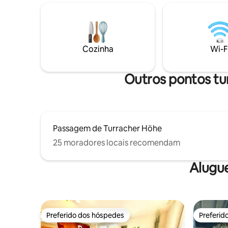
apartame
3 banheiros. A apenas 1 km (3 minutos de
2020 e to
carro) das pistas, dos teleféricos de esqui
relaxamen
e do centro da vila, mas cercado pela
equipame
maior floresta de pinheiros da Áustria,
infraverm
este é um verdadeiro refúgio para as
Cozinha
Wi-F
quatro estações, para esquiar, fazer
caminhadas, praticar mountain bike ou
simplesmente relaxar.
Outros pontos tu
Passagem de Turracher Höhe
25 moradores locais recomendam
Alugu
Preferido dos hóspedes
Preferid
Preferido dos hóspedes
Preferid