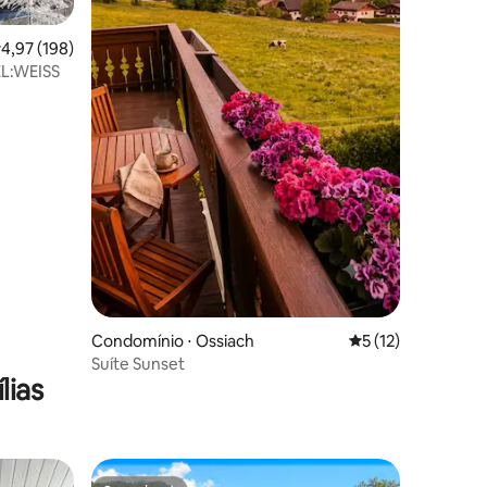
ções
,97 de uma avaliação média de 5, 198 avaliações
4,97 (198)
L:WEISS
Condomínio ⋅ Ossiach
5 de uma avaliação
5 (12)
Suíte Sunset
lias