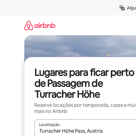
Pular
Algu
para
o
conteúdo
Lugares para ficar perto
de Passagem de
Turracher Höhe
Reserve locações por temporada, casas e mu
mais no Airbnb
Localização
Quando os resultados estiverem disponíveis, expl