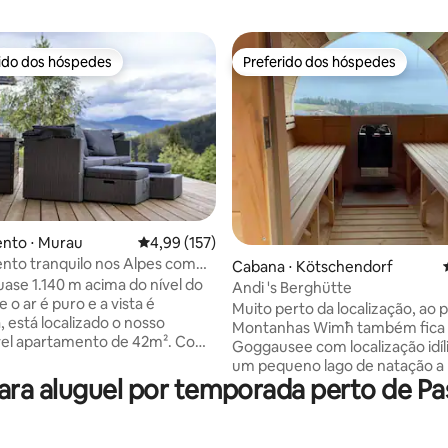
rido dos hóspedes
Preferido dos hóspedes
 melhores preferidos dos hóspedes
Preferido dos hóspedes
nto ⋅ Murau
4,99 de uma avaliação média de 5, 157 avalia
4,99 (157)
to tranquilo nos Alpes com
média de 5, 47 avaliações
Cabana ⋅ Kötschendorf
a a montanha a 1.140 m
uase 1.140 m acima do nível do
Andi 's Berghütte
 o ar é puro e a vista é
Muito perto da localização, ao pé d
, está localizado o nosso
Montanhas Wimħ também fica
vel apartamento de 42m². Com
Goggausee com localização idí
 fantástica para as montanhas
um pequeno lago de natação a
tes e localizado numa área
ra aluguel por temporada perto de P
caminho entre a cidade distrita
, o Konradgut 11 é o ponto de
Feldkirchen e a comunidade d
deal para longas caminhadas
rural Weitensfeld, está localizado longe
restas circundantes. O
de centros turísticos em uma á