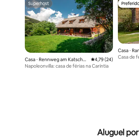
Superhost
Preferid
Superhost
Preferid
Casa ⋅ Ra
Casa de f
Casa ⋅ Rennweg am Katschbe
4,79 de uma avaliação 
4,79 (24)
arquitet
rg
Napoleonvilla: casa de férias na Caríntia
Aluguel po