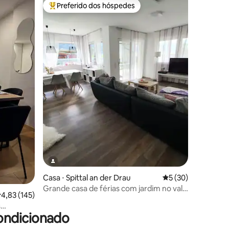
Preferido dos hóspedes
Entre os melhores preferidos dos hóspedes
ções
Casa ⋅ Spittal an der Drau
5 de uma avaliação
5 (30)
Grande casa de férias com jardim no vale
,83 de uma avaliação média de 5, 145 avaliações
4,83 (145)
do Möll
s
ondicionado