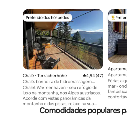
Preferido dos hóspedes
Prefe
Preferido dos hóspedes
Entre os
Apartame
Apartamen
Chalé ⋅ Turracherhohe
4,94 de uma avaliação 
4,94 (47)
vista par
Férias a q
Chalé: banheira de hidromassagem
mar - onde
privativa e sauna com vista para a
Chalet Warmenhaven - seu refúgio de
fantástica
montanha
luxo na montanha, nos Alpes austríacos.
confortá
Acorde com vistas panorâmicas da
uma vista
montanha e das pistas, relaxe na sua
circundan
Comodidades populares pa
sauna privativa e na banheira de
tranquila
hidromassagem ao ar livre e entre nas
partida i
pistas em minutos. Este chalé de 135 m²
pelas flo
acomoda até 8 hóspedes em 4 quartos e