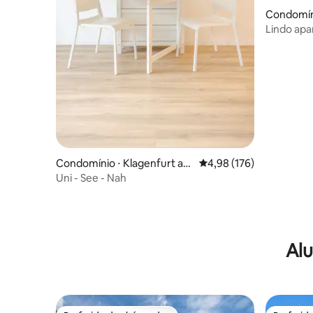
Condomíni
Lindo apa
Condomínio ⋅ Klagenfurt am
4,98 de uma avaliação m
4,98 (176)
Wörthersee
Uni - See - Nah
Alu