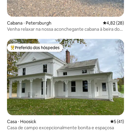
Cabana ⋅ Petersburgh
4,82 de uma a
4,82 (28)
Venha relaxar na nossa aconchegante cabana à beira do
rio!
Preferido dos hóspedes
Entre os melhores preferidos dos hóspedes
Casa ⋅ Hoosick
5 de uma a
5 (41)
Casa de campo excepcionalmente bonita e espaçosa