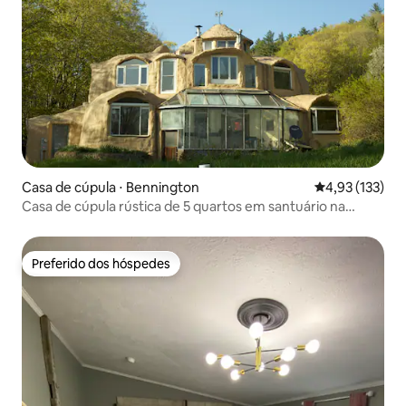
Casa de cúpula ⋅ Bennington
4,93 de uma av
4,93 (133)
Casa de cúpula rústica de 5 quartos em santuário na
montanha
Preferido dos hóspedes
Preferido dos hóspedes