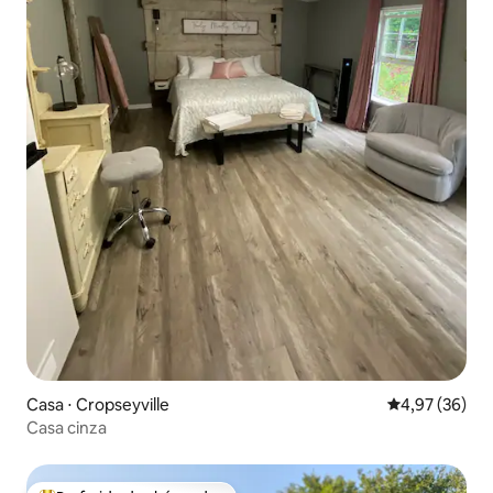
Casa ⋅ Cropseyville
4,97 de uma a
4,97 (36)
Casa cinza