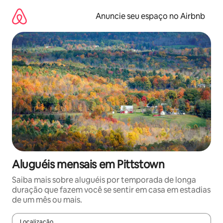
Pular
para
Anuncie seu espaço no Airbnb
o
conteúdo
Aluguéis mensais em Pittstown
Saiba mais sobre aluguéis por temporada de longa
duração que fazem você se sentir em casa em estadias
de um mês ou mais.
Localização