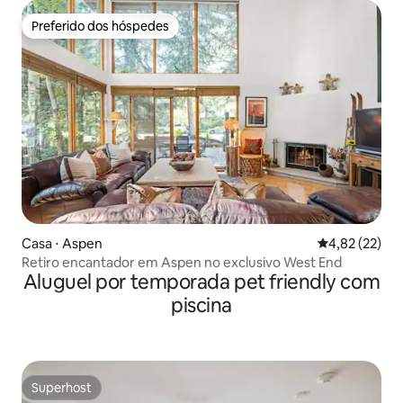
Preferido dos hóspedes
Preferido dos hóspedes
Casa ⋅ Aspen
4,82 de uma a
4,82 (22)
Retiro encantador em Aspen no exclusivo West End
Aluguel por temporada pet friendly com
piscina
Superhost
Superhost