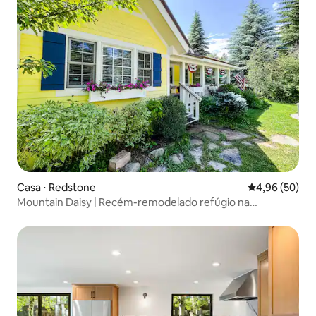
Casa ⋅ Redstone
4,96 de uma a
4,96 (50)
Mountain Daisy | Recém-remodelado refúgio na
montanha