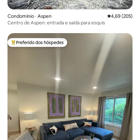
Condomínio ⋅ Aspen
4,69 de uma ava
4,69 (205)
Centro de Aspen: entrada e saída para esquis
Preferido dos hóspedes
Entre os melhores preferidos dos hóspedes