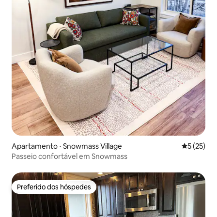
Apartamento ⋅ Snowmass Village
5 de uma a
5 (25)
Passeio confortável em Snowmass
Preferido dos hóspedes
Preferido dos hóspedes