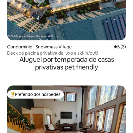
Condomínio ⋅ Snowmass Village
5 de uma 
5 (3)
Deck de piscina privativa de luxo e ski-in/out!
Aluguel por temporada de casas
privativas pet friendly
Preferido dos hóspedes
Entre os melhores preferidos dos hóspedes