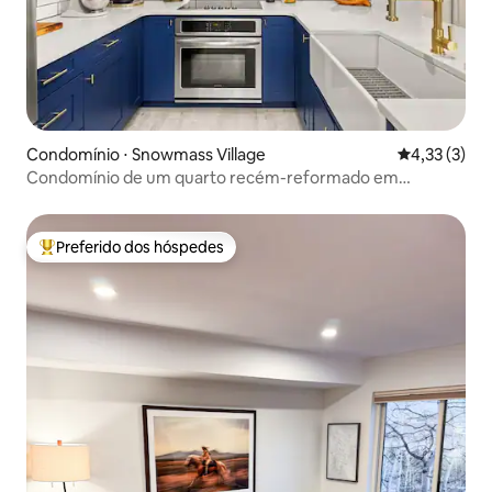
Condomínio ⋅ Snowmass Village
4,33 de uma 
4,33 (3)
Condomínio de um quarto recém-reformado em
Snowmass
Preferido dos hóspedes
Entre os melhores preferidos dos hóspedes