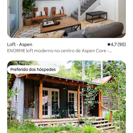
Loft ⋅ Aspen
4,7 de uma a
4,7 (90)
ENORME loft moderno no centro de Aspen Core -
3br/2ba!
Preferido dos hóspedes
Preferido dos hóspedes