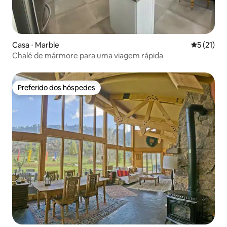
Casa ⋅ Marble
5 de uma a
5 (21)
Chalé de mármore para uma viagem rápida
Preferido dos hóspedes
Preferido dos hóspedes