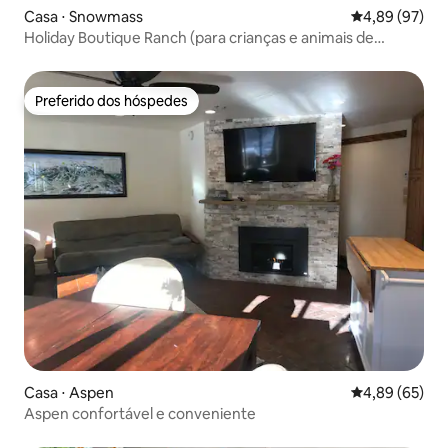
Casa ⋅ Snowmass
4,89 de uma a
4,89 (97)
Holiday Boutique Ranch (para crianças e animais de
estimação!)
Preferido dos hóspedes
Preferido dos hóspedes
Casa ⋅ Aspen
4,89 de uma a
4,89 (65)
Aspen confortável e conveniente