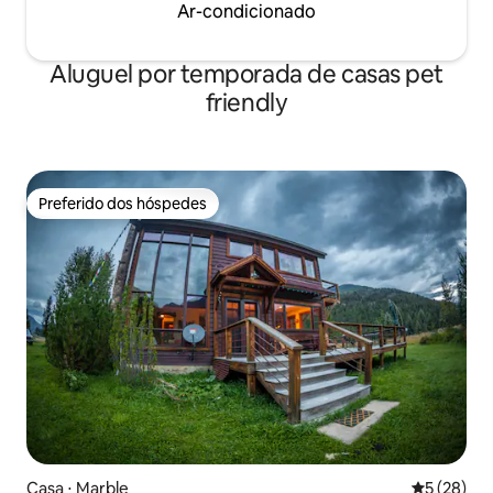
Ar-condicionado
Aluguel por temporada de casas pet
friendly
Preferido dos hóspedes
Preferido dos hóspedes
Casa ⋅ Marble
5 de uma a
5 (28)