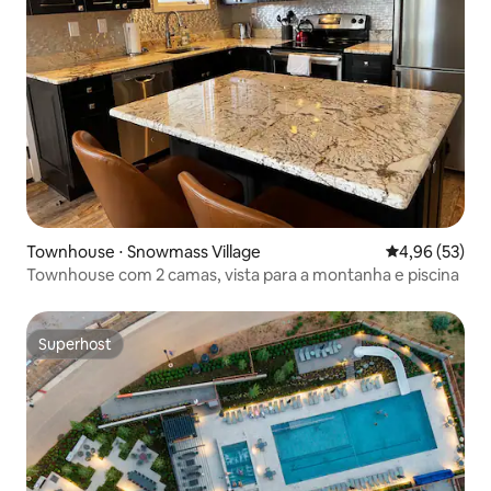
Townhouse ⋅ Snowmass Village
4,96 de uma a
4,96 (53)
Townhouse com 2 camas, vista para a montanha e piscina
Superhost
Superhost