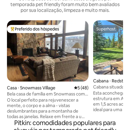
temporada pet friendly foram muito bem avaliados
por sua localização, limpeza e muito mais.
Preferido dos hóspedes
Superhost
Entre os melhores preferidos dos hóspedes
Superhost
Cabana ⋅ Redston
Cabana situada em
Casa ⋅ Snowmass Village
5 de uma avaliação média de
5 (48)
dos pescadores
Esta aconchegant
Bela casa de família em Snowmass com
estrutura em A, p
vista para a montanha
O local perfeito para rejuvenescer a
em 1,5 acres ao lon
mente, o corpo e a alma - vistas
ideal para uma es
deslumbrantes para a montanha de
na montanha ou um
todas as janelas. Relaxe em frente a uma
Com águas de pesc
Pitkin: comodidades populares para
lareira ardente, sob as estrelas em uma
Medalha de Ouro 
nova banheira de hidromassagem para 6