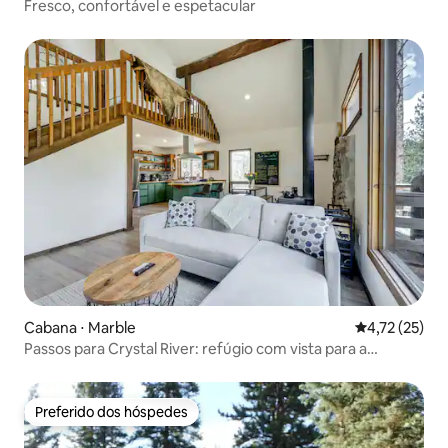
Fresco, confortável e espetacular
Cabana ⋅ Marble
4,72 de uma a
4,72 (25)
Passos para Crystal River: refúgio com vista para a
montanha
Preferido dos hóspedes
Preferido dos hóspedes