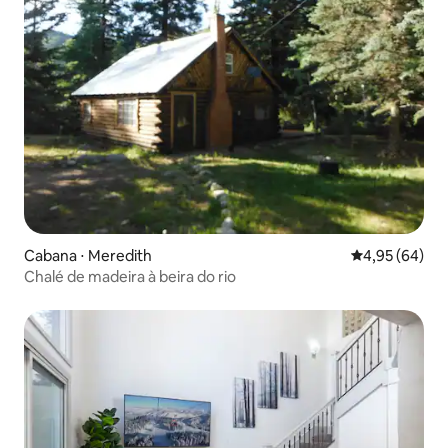
Cabana ⋅ Meredith
4,95 de uma a
4,95 (64)
Chalé de madeira à beira do rio