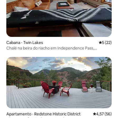
Cabana ⋅ Twin Lakes
5 de uma a
5 (22)
Chalé na beira do riacho em Independence Pass,
aconchegante e na natureza
Apartamento ⋅ Redstone Historic District
4,57 de uma a
4,57 (56)