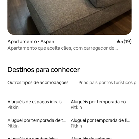
Apartamento ⋅ Aspen
5 de uma a
5 (19)
Apartamento que aceita cães, com carregador de
veículos elétricos, caminhada, pequenos casamentos
Destinos para conhecer
Outros tipos de acomodações
Principais pontos turísticos po
Aluguéis de espaços ideais para famílias
Aluguéis por temporada com sauna
Pitkin
Pitkin
Aluguel por temporada de townhouses
Aluguel por temporada de flats
Pitkin
Pitkin