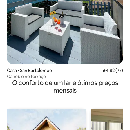
Casa ⋅ San Bartolomeo
4,82 de uma a
4,82 (77)
Canobio no terraço
O conforto de um lar e ótimos preços
mensais