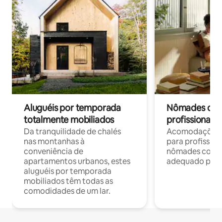
Aluguéis por temporada
Nômades digit
totalmente mobiliados
profissionais 
Da tranquilidade de chalés
Acomodações c
nas montanhas à
para profission
conveniência de
nômades com W
apartamentos urbanos, estes
adequado para 
aluguéis por temporada
mobiliados têm todas as
comodidades de um lar.