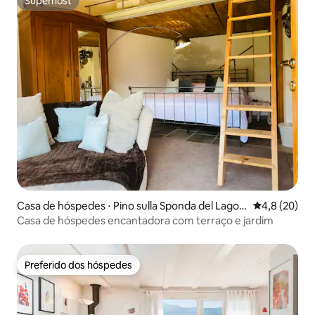
Superhost
Superhost
Casa de hóspedes ⋅ Pino sulla Sponda del Lago
4,8 de uma a
4,8 (20)
Maggiore
Casa de hóspedes encantadora com terraço e jardim
Preferido dos hóspedes
Preferido dos hóspedes