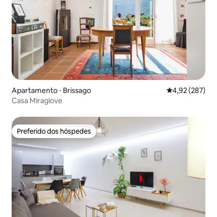
Apartamento ⋅ Brissago
4,92 de uma av
4,92 (287)
Casa Miragiove
Preferido dos hóspedes
Preferido dos hóspedes