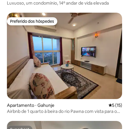
Luxuoso, um condomínio, 14º andar de vida elevada
Preferido dos hóspedes
Preferido dos hóspedes
Apartamento ⋅ Gahunje
5 de uma a
5 (15)
Airbnb de 1 quarto à beira do rio Pawna com vista para o
campo de golfe e design de estilista