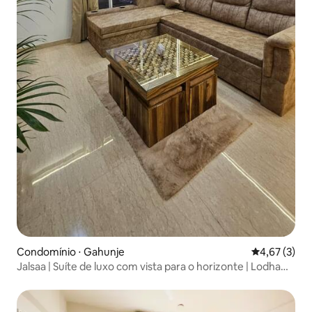
Condomínio ⋅ Gahunje
4,67 de uma 
4,67 (3)
Jalsaa | Suíte de luxo com vista para o horizonte | Lodha
Belmondo