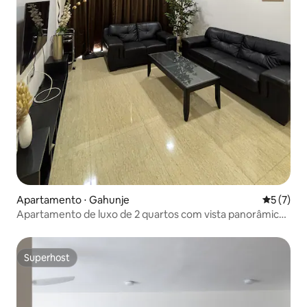
Apartamento ⋅ Gahunje
5 de uma 
5 (7)
Apartamento de luxo de 2 quartos com vista panorâmica
da cidade
Superhost
Superhost