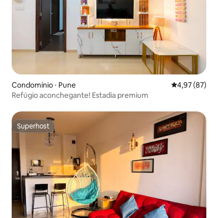
Condomínio ⋅ Pune
4,97 de uma a
4,97 (87)
Refúgio aconchegante! Estadia premium
Superhost
Superhost