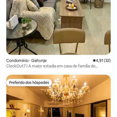
Condomínio ⋅ Gahunje
4,91 de uma a
4,91 (32)
ClockOut7 | A maior estadia em casa de família do
município de Pune
Preferido dos hóspedes
Preferido dos hóspedes