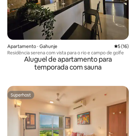
Apartamento ⋅ Gahunje
5 de uma a
5 (16)
Residência serena com vista para o rio e campo de golfe
Aluguel de apartamento para
temporada com sauna
Superhost
Superhost