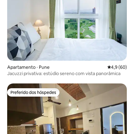
Apartamento ⋅ Pune
4,9 de uma a
4,9 (60)
Jacuzzi privativa: estúdio sereno com vista panorâmica
Preferido dos hóspedes
Preferido dos hóspedes