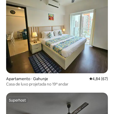
Apartamento ⋅ Gahunje
4,84 de uma a
4,84 (67)
Casa de luxo projetada no 19º andar
Superhost
Superhost