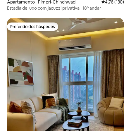
Apartamento ⋅ Pimpri-Chinchwad
4,76 de uma av
4,76 (130)
Estadia de luxo com jacuzzi privativa | 18º andar
Preferido dos hóspedes
Preferido dos hóspedes