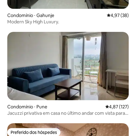
Condomínio ⋅ Gahunje
4,97 de uma a
4,97 (38)
Modern Sky High Luxury.
Condomínio ⋅ Pune
4,87 de uma av
4,87 (127)
Jacuzzi privativa em casa no último andar com vista para o
rio e golfe
Preferido dos hóspedes
Preferido dos hóspedes