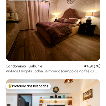
Condomínio ⋅ Gahunje
4,91 de uma a
4,91 (76)
Vintage Heights Lodha Belmondo (campo de golfe) 20º
andar
Preferido dos hóspedes
Entre os melhores preferidos dos hóspedes