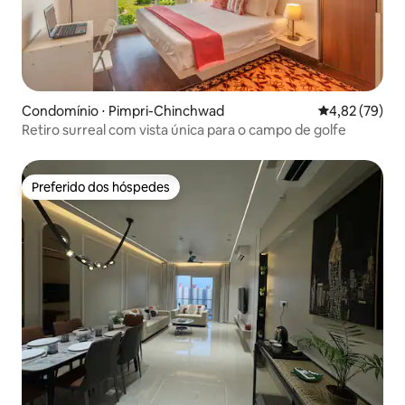
Condomínio ⋅ Pimpri-Chinchwad
4,82 de uma a
4,82 (79)
Retiro surreal com vista única para o campo de golfe
Preferido dos hóspedes
Preferido dos hóspedes