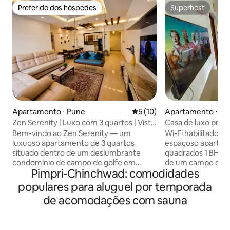
Preferido dos hóspedes
Superhost
Preferido dos hóspedes
Superhost
Apartamento ⋅ Pune
5 de uma avaliação média de
5 (10)
Apartamento ⋅ Pi
hwad
Zen Serenity | Luxo com 3 quartos | Vista
Casa de luxo proje
para o golfe e piscina
20º andar
Bem-vindo ao Zen Serenity — um
Wi-Fi habilitado -
luxuoso apartamento de 3 quartos
espaçoso apartam
situado dentro de um deslumbrante
quadrados 1 BHK n
condomínio de campo de golfe em
de um campo de go
Pimpri-Chinchwad: comodidades
Pune. Acorde com vistas deslumbrantes
apartamento fica 
do campo de golfe, relaxe em uma
Grand MCA Stadiu
populares para aluguel por temporada
piscina de tirar o fôlego ao estilo resort e
uma vista de cada
de acomodações com sauna
descanse em uma casa onde um jhula de
apartamento bem 
madeira esculpido à mão define o tom.
as comodidades, i
Com 3 quartos com cama king-size e
bem equipada co