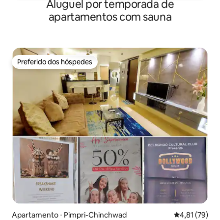
Aluguel por temporada de
apartamentos com sauna
Preferido dos hóspedes
Preferido dos hóspedes
Apartamento ⋅ Pimpri-Chinchwad
4,81 de uma a
4,81 (79)