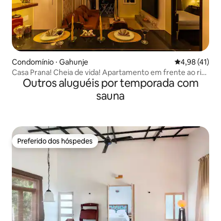
Condomínio ⋅ Gahunje
4,98 de uma a
4,98 (41)
Casa Prana! Cheia de vida! Apartamento em frente ao rio
Outros aluguéis por temporada com
com vista para o golfe
sauna
Preferido dos hóspedes
Preferido dos hóspedes