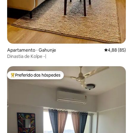
Apartamento ⋅ Gahunje
4,88 de uma a
4,88 (85)
Dinastia de Kolpe -|
Preferido dos hóspedes
Entre os melhores preferidos dos hóspedes