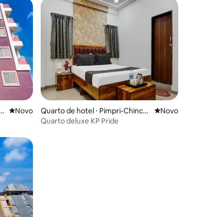
ções
se
Novo lugar para ficar
Novo
Quarto de hotel ⋅ Pimpri-Chinch
Novo lugar para fi
Novo
wad
Quarto deluxe KP Pride