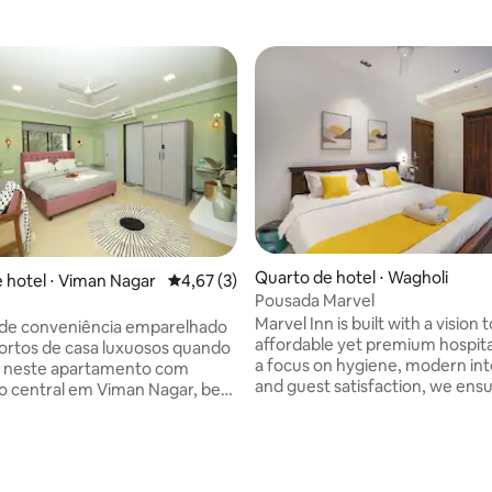
Quarto de hotel ⋅ Wagholi
 hotel ⋅ Viman Nagar
4,67 de uma avaliação média de 5, 3 avalia
4,67 (3)
Pousada Marvel
Marvel Inn is built with a vision 
 de conveniência emparelhado
affordable yet premium hospital
rtos de casa luxuosos quando
a focus on hygiene, modern int
r neste apartamento com
and guest satisfaction, we ensu
ão central em Viman Nagar, bem
relaxing experience whether y
o da cidade, perto do
traveling for work or leisure. Marvel Inn is
, ao lado do Hotel Lemon Tree
a perfect stay option for busin
ping Phoenix. O espaço possui
leisure travelers. ✔Clean & hyg
ra elegante de design
environment ✔Quick check-in 