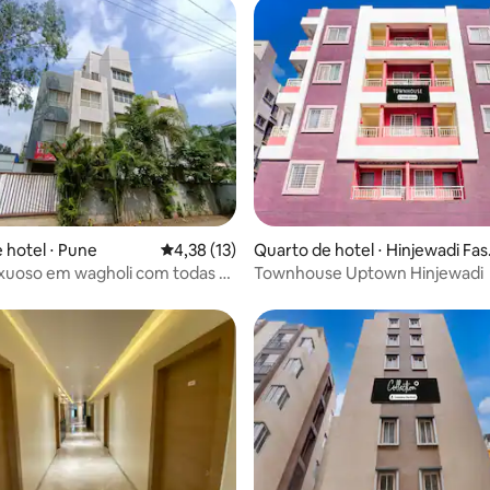
ar
 hotel ⋅ Pune
4,38 de uma avaliação média de 5, 13 avalia
4,38 (13)
Quarto de hotel ⋅ Hinjewadi Fa
II
xuoso em wagholi com todas as
Townhouse Uptown Hinjewadi
des básicas