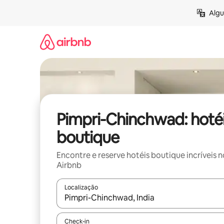
Pular
Algu
para
o
conteúdo
Pimpri-Chinchwad: hoté
boutique
Encontre e reserve hotéis boutique incríveis n
Airbnb
Localização
Quando os resultados estiverem disponíveis, expl
Check-in