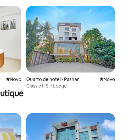
Novo lugar para ficar
Novo
Quarto de hotel ⋅ Pashan
Novo lugar para fi
Novo
Classic I- Siri Lodge
utique