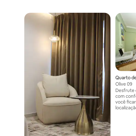
Quarto de
Olive 09
Desfrute
com confo
você fica
localizaç
no coraçã
aeroporto
e do shop
uma mistu