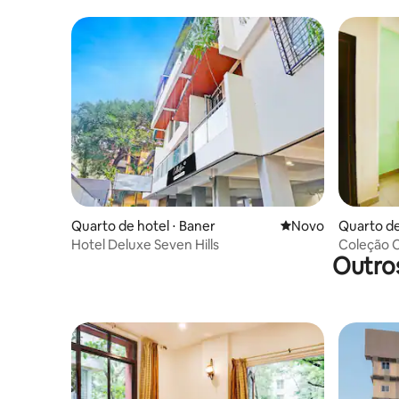
Quarto de hotel ⋅ Baner
Novo lugar para fic
Novo
Quarto de
Hotel Deluxe Seven Hills
Coleção O
Outro