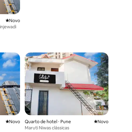
Novo lugar para ficar
Novo
injewadi
Novo lugar para ficar
Novo
Quarto de hotel ⋅ Pune
Novo lugar para fi
Novo
Maruti Niwas clássicas