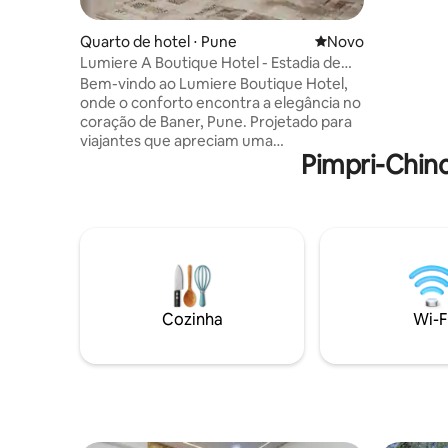
moderno e
renovado
elevador 
Quarto de hotel ⋅ Pune
Novo lugar para fic
Novo
para o ch
Lumiere A Boutique Hotel - Estadia de
em um and
luxo em Baner
Bem-vindo ao Lumiere Boutique Hotel,
comum lu
onde o conforto encontra a elegância no
jantar co
coração de Baner, Pune. Projetado para
viajantes que apreciam uma
Pimpri-Chin
hospitalidade atenciosa, nosso hotel
combina luxo moderno com o
aconchego de um lar. Seja para uma
visita de negócios, uma escapadinha de
fim de semana ou uma estadia
prolongada, o Lumiere oferece um
refúgio tranquilo e elegante. Nosso hotel
boutique possui quartos projetados com
bom gosto, com interiores premium,
Cozinha
Wi-F
roupas de cama confortáveis, Wi-Fi de
alta velocidade, TVs inteligentes, ar
condicionado e muito mais