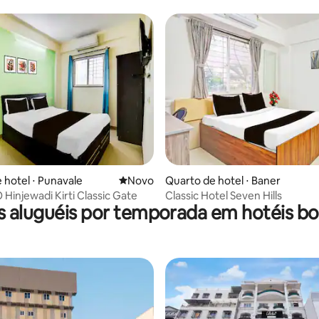
ar
 hotel ⋅ Punavale
Novo lugar para ficar
Novo
Quarto de hotel ⋅ Baner
 Hinjewadi Kirti Classic Gate
Classic Hotel Seven Hills
s aluguéis por temporada em hotéis bo