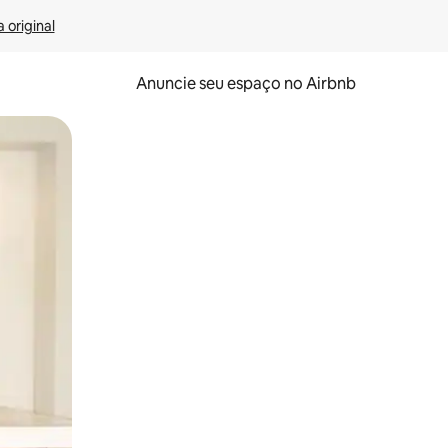
 original
Anuncie seu espaço no Airbnb
 deslizando o dedo na tela.