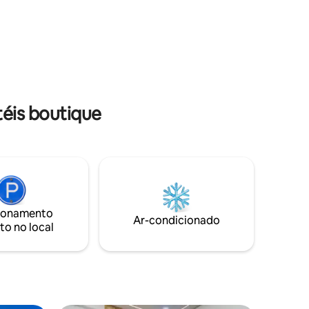
haven for lady travellers, our location is
staff
unparalleled. Set back from the main
aysll have
road in a quiet leafy by-lane, yet amidst
e place to
the hustle and bustle of the numerous
popular eateries and shops on the main
road.
éis boutique
ionamento
Ar-condicionado
to no local