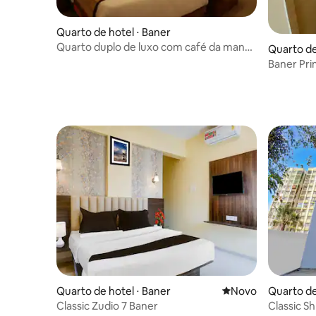
Quarto de hotel ⋅ Baner
Quarto duplo de luxo com café da manhã
Quarto de
@Serenity Monarch, Baner
Baner Pri
I Cozinha
Quarto de hotel ⋅ Baner
Novo lugar para fic
Novo
Quarto de
Classic Zudio 7 Baner
Classic S