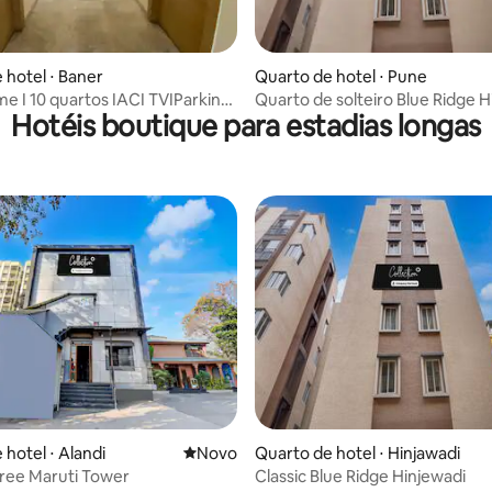
 hotel ⋅ Baner
Quarto de hotel ⋅ Pune
me I 10 quartos IACI TVIParking
Quarto de solteiro Blue Ridge H
Hotéis boutique para estadias longas
ar
 hotel ⋅ Alandi
Novo lugar para ficar
Novo
Quarto de hotel ⋅ Hinjawadi
hree Maruti Tower
Classic Blue Ridge Hinjewadi