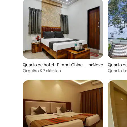
Quarto de hotel ⋅ Pimpri-Chinch
Novo lugar para fic
Novo
Quarto de
wad
Orgulho KP clássico
Quarto lu
comodida