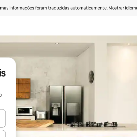
mas informações foram traduzidas automaticamente. 
Mostrar idioma
is
o
ore-os usando as seta para cima e para baixo do teclado ou tocando e