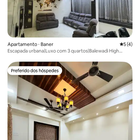
Apartamento ⋅ Baner
5 de uma 
5 (4)
Escapada urbana|Luxo com 3 quartos|Balewadi High
Street
Preferido dos hóspedes
Preferido dos hóspedes