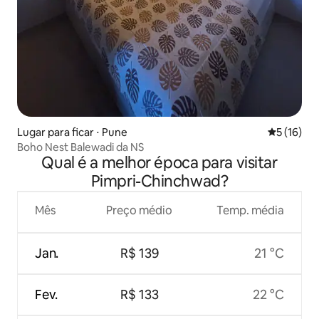
Lugar para ficar ⋅ Pune
5 de uma a
5 (16)
Boho Nest Balewadi da NS
Qual é a melhor época para visitar
Pimpri-Chinchwad?
Mês
Preço médio
Temp. média
Jan.
R$ 139
21 °C
Fev.
R$ 133
22 °C