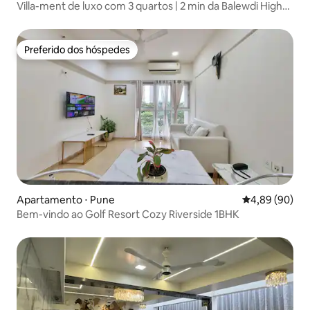
Villa-ment de luxo com 3 quartos | 2 min da Balewdi High
Street
Preferido dos hóspedes
Preferido dos hóspedes
Apartamento ⋅ Pune
4,89 de uma av
4,89 (90)
Bem-vindo ao Golf Resort Cozy Riverside 1BHK