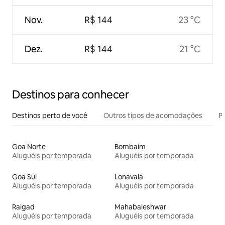
Nov.
R$ 144
23 °C
Dez.
R$ 144
21 °C
Destinos para conhecer
Destinos perto de você
Outros tipos de acomodações
Pr
Goa Norte
Bombaim
Aluguéis por temporada
Aluguéis por temporada
Goa Sul
Lonavala
Aluguéis por temporada
Aluguéis por temporada
Raigad
Mahabaleshwar
Aluguéis por temporada
Aluguéis por temporada