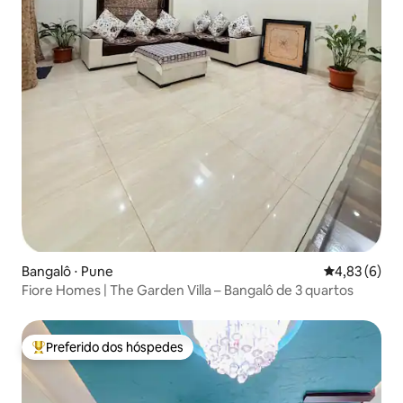
Bangalô ⋅ Pune
4,83 de uma 
4,83 (6)
Fiore Homes | The Garden Villa – Bangalô de 3 quartos
Preferido dos hóspedes
Entre os melhores preferidos dos hóspedes