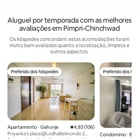
Aluguel por temporada com as melhores
avaliações em Pimpri-Chinchwad
Os hóspedes concordam: estas acomodações foram
muito bem avaliadas quanto a localização, limpeza e
outros aspectos.
Preferido dos hóspedes
Preferido dos hó
Preferido dos hóspedes
Preferido dos hó
Apartamento ⋅ Gahunje
4,93 de uma avaliação média de 
4,93 (106)
Priyanka's place@LodhaBelmondo 2
Condomínio ⋅ Bhos