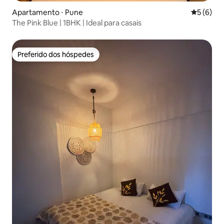
Apartamento ⋅ Pune
5 de uma 
5 (6)
The Pink Blue | 1BHK | Ideal para casais
Preferido dos hóspedes
Preferido dos hóspedes