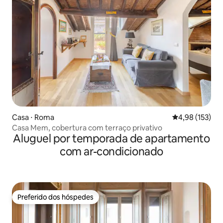
Casa ⋅ Roma
4,98 de uma av
4,98 (153)
Casa Mem, cobertura com terraço privativo
Aluguel por temporada de apartamento
com ar-condicionado
Preferido dos hóspedes
Preferido dos hóspedes