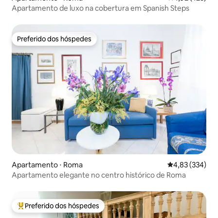
Apartamento de luxo na cobertura em Spanish Steps
Preferido dos hóspedes
Preferido dos hóspedes
Apartamento ⋅ Roma
4,83 de uma av
4,83 (334)
Apartamento elegante no centro histórico de Roma
Preferido dos hóspedes
Entre os melhores preferidos dos hóspedes