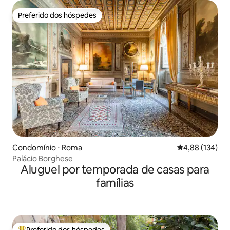
Preferido dos hóspedes
Preferido dos hóspedes
Condomínio ⋅ Roma
4,88 de uma av
4,88 (134)
Palácio Borghese
Aluguel por temporada de casas para
famílias