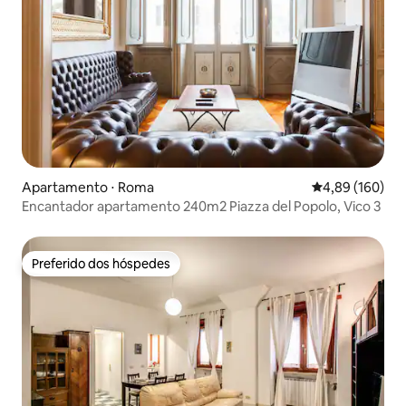
Apartamento ⋅ Roma
4,89 de uma av
4,89 (160)
Encantador apartamento 240m2 Piazza del Popolo, Vico 3
Preferido dos hóspedes
Preferido dos hóspedes