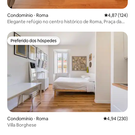
Condomínio ⋅ Roma
4,87 de uma av
4,87 (124)
Elegante refúgio no centro histórico de Roma, Praça da
Espanha
Preferido dos hóspedes
Preferido dos hóspedes
Condomínio ⋅ Roma
4,94 de uma ava
4,94 (230)
Villa Borghese