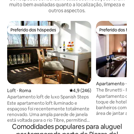
muito bem avaliadas quanto a localização, limpeza e
outros aspectos.
Preferido dos hóspedes
Preferido dos hó
Preferido dos hóspedes
Preferido dos hó
Apartamento ⋅ R
The Brunetti - Flat
Loft ⋅ Roma
4,9 de uma avaliação média de 
4,9 (246)
2 banheiros
Apartamento de 
Apartamento loft de luxo Spanish Steps
toque de hotel de 
Este apartamento loft iluminado e
banheiros com um 
espaçoso foi recentemente totalmente
área de jantar ao a
renovado. Uma ampla parede de janela
amam a paz e a tr
está voltada para o rio Tibre, permitindo
gostariam de esta
Comodidades populares para aluguel
a entrada de muita luz solar. Há belos
exclusiva de Roma
pisos de terracota da Toscana e móveis