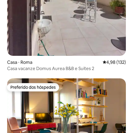
Casa ⋅ Roma
4,98 de uma av
4,98 (132)
Casa vacanze Domus Aurea B&B e Suites 2
Preferido dos hóspedes
Preferido dos hóspedes