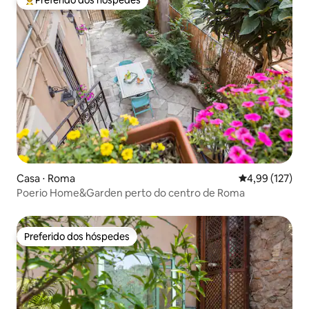
Preferido dos hóspedes
Entre os melhores preferidos dos hóspedes
Casa ⋅ Roma
4,99 de uma av
4,99 (127)
Poerio Home&Garden perto do centro de Roma
Preferido dos hóspedes
Preferido dos hóspedes