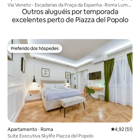
Via Veneto - Escadarias da Praça da Espanha -Roma Luma
Outros aluguéis por temporada
Suite 29
excelentes perto de Piazza del Popolo
Preferido dos hóspedes
Preferido dos hóspedes
Apartamento ⋅ Roma
4,92 de uma a
4,92 (51)
Suíte Executiva Skylife Piazza del Popolo