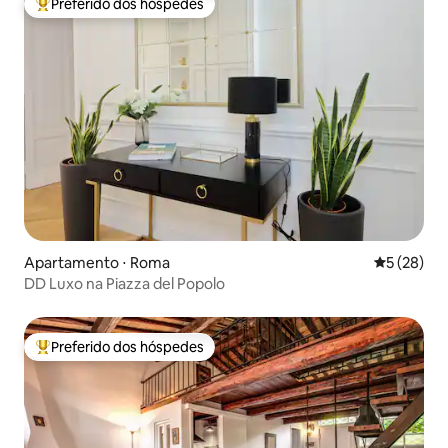
Preferido dos hóspedes
Entre os melhores preferidos dos hóspedes
Apartamento ⋅ Roma
5 de uma a
5 (28)
DD Luxo na Piazza del Popolo
Preferido dos hóspedes
Entre os melhores preferidos dos hóspedes