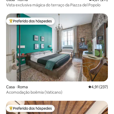
Vista exclusiva mágica do terraço da Piazza del Popolo
Preferido dos hóspedes
Entre os melhores preferidos dos hóspedes
Casa ⋅ Roma
4,91 de uma av
4,91 (237)
Acomodação boêmia (Vaticano)
Preferido dos hóspedes
Entre os melhores preferidos dos hóspedes