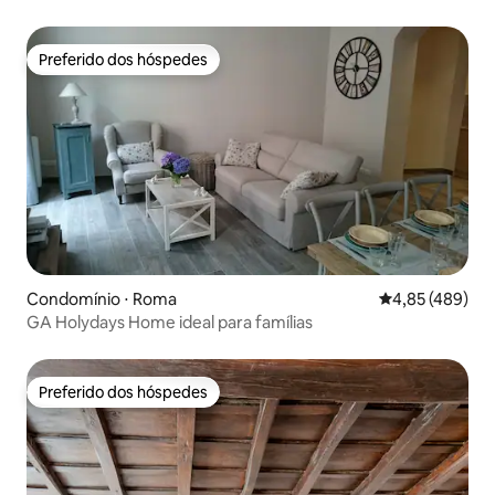
Preferido dos hóspedes
Preferido dos hóspedes
Condomínio ⋅ Roma
4,85 de uma av
4,85 (489)
GA Holydays Home ideal para famílias
Preferido dos hóspedes
Preferido dos hóspedes