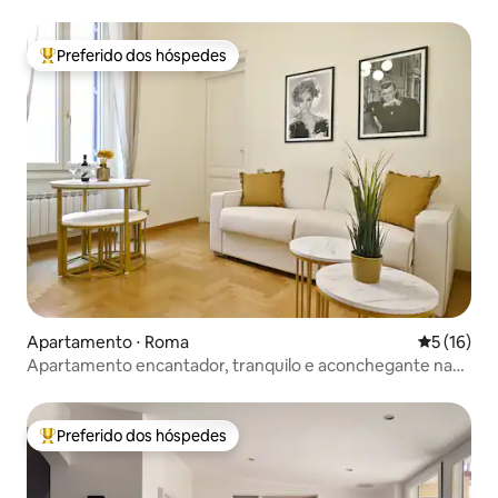
Preferido dos hóspedes
Entre os melhores preferidos dos hóspedes
Apartamento ⋅ Roma
5 de uma a
5 (16)
Apartamento encantador, tranquilo e aconchegante na
Piazza del Popolo
Preferido dos hóspedes
Entre os melhores preferidos dos hóspedes