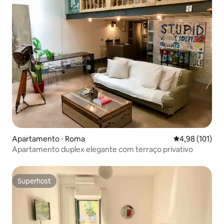
Apartamento ⋅ Roma
4,98 de uma av
4,98 (101)
Apartamento duplex elegante com terraço privativo
Superhost
Superhost