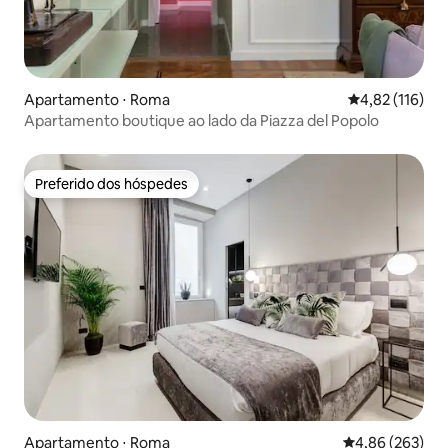
Apartamento ⋅ Roma
4,82 de uma av
4,82 (116)
Apartamento boutique ao lado da Piazza del Popolo
Preferido dos hóspedes
Preferido dos hóspedes
Apartamento ⋅ Roma
4,86 de uma ava
4,86 (263)