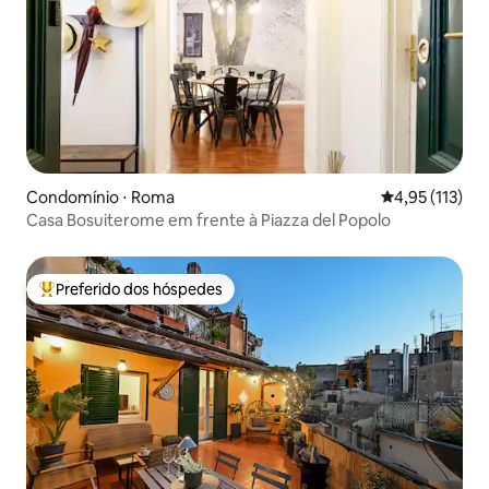
Condomínio ⋅ Roma
4,95 de uma av
4,95 (113)
Casa Bosuiterome em frente à Piazza del Popolo
Preferido dos hóspedes
Entre os melhores preferidos dos hóspedes