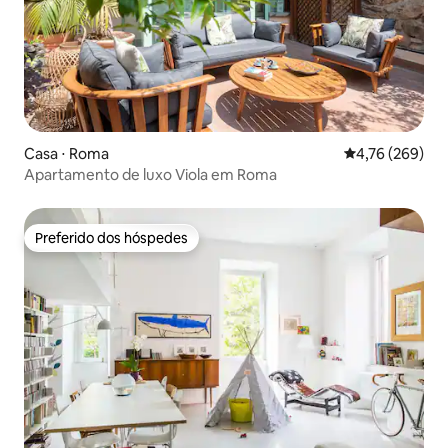
Casa ⋅ Roma
4,76 de uma av
4,76 (269)
Apartamento de luxo Viola em Roma
Preferido dos hóspedes
Preferido dos hóspedes