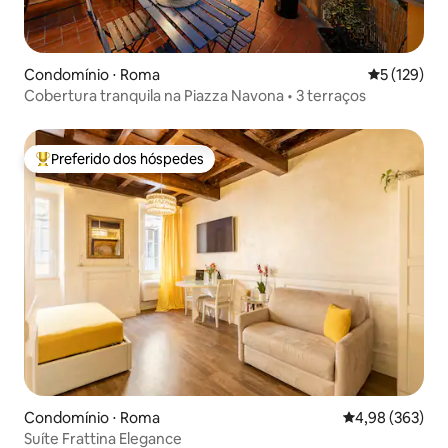
Condomínio ⋅ Roma
5 de uma av
5 (129)
Cobertura tranquila na Piazza Navona • 3 terraços
Preferido dos hóspedes
Entre os melhores preferidos dos hóspedes
Condomínio ⋅ Roma
4,98 de uma ava
4,98 (363)
Suíte Frattina Elegance