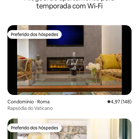
temporada com Wi-Fi
Preferido dos hóspedes
Preferido dos hóspedes
Condomínio ⋅ Roma
4,97 de uma av
4,97 (148)
Rapsódia do Vaticano
Preferido dos hóspedes
Preferido dos hóspedes