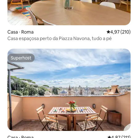
Casa ⋅ Roma
4,97 de uma av
4,97 (210)
Casa espaçosa perto da Piazza Navona, tudo a pé
Superhost
Superhost
Casa ⋅ Roma
4,87 de uma av
4,87 (211)