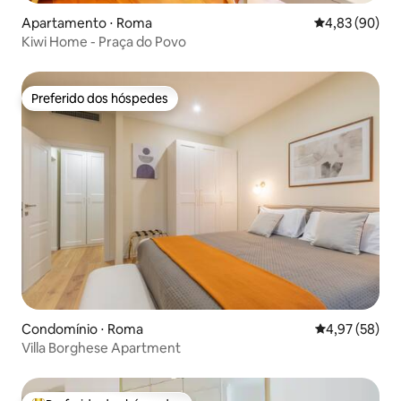
Apartamento ⋅ Roma
4,83 de uma a
4,83 (90)
Kiwi Home - Praça do Povo
Preferido dos hóspedes
Preferido dos hóspedes
Condomínio ⋅ Roma
4,97 de uma a
4,97 (58)
Villa Borghese Apartment