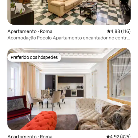
Apartamento ⋅ Roma
4,88 de uma av
4,88 (116)
Acomodação Popolo Apartamento encantador no centro
de Roma
Preferido dos hóspedes
Preferido dos hóspedes
Apartamento ⋅ Roma
4,92 de uma av
4,92 (425)