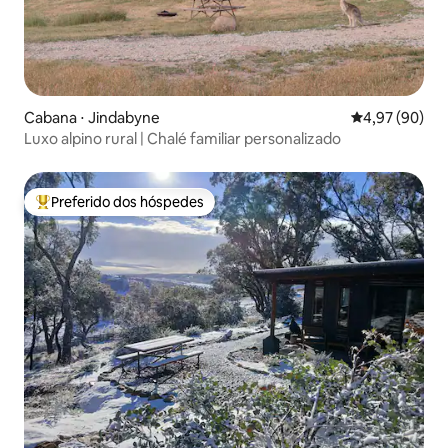
Cabana ⋅ Jindabyne
4,97 de uma a
4,97 (90)
Luxo alpino rural | Chalé familiar personalizado
Preferido dos hóspedes
Entre os melhores preferidos dos hóspedes