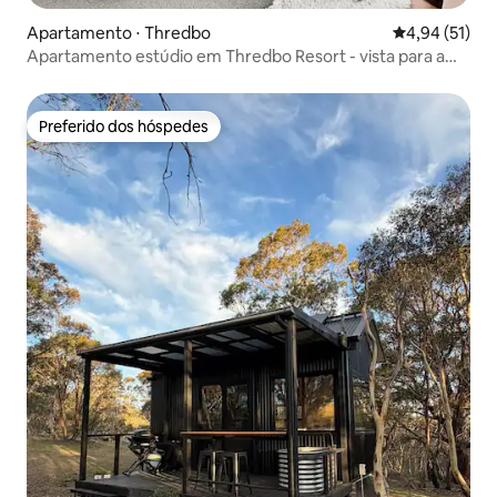
Apartamento ⋅ Thredbo
4,94 de uma a
4,94 (51)
Apartamento estúdio em Thredbo Resort - vista para a
montanha
Preferido dos hóspedes
Preferido dos hóspedes