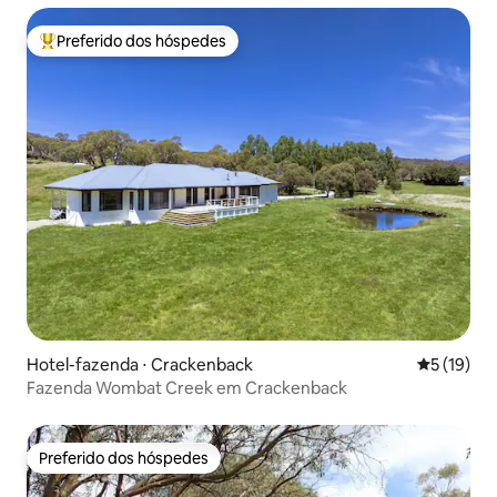
Preferido dos hóspedes
Entre os melhores preferidos dos hóspedes
Hotel-fazenda ⋅ Crackenback
5 de uma a
5 (19)
Fazenda Wombat Creek em Crackenback
Preferido dos hóspedes
Preferido dos hóspedes