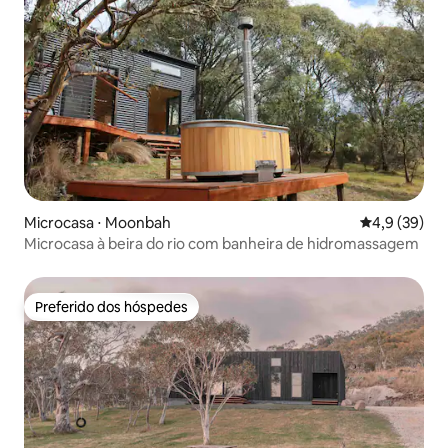
Microcasa ⋅ Moonbah
4,9 de uma a
4,9 (39)
Microcasa à beira do rio com banheira de hidromassagem
Preferido dos hóspedes
Preferido dos hóspedes