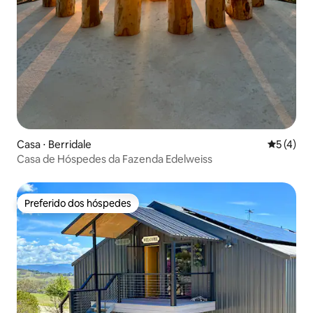
Casa ⋅ Berridale
5 de uma 
5 (4)
Casa de Hóspedes da Fazenda Edelweiss
Preferido dos hóspedes
Preferido dos hóspedes