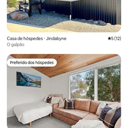
Casa de hóspedes ⋅ Jindabyne
5 de uma a
5 (12)
O galpão
Preferido dos hóspedes
Preferido dos hóspedes