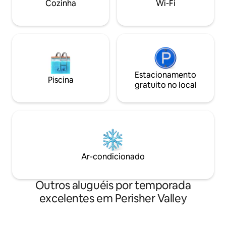
Cozinha
Wi-Fi
minutos dos resorts de esqui Thredbo e
refúgio. Céu escuro, manhãs ainda
Perisher e a 7 minutos de Jindabyne.
enevoadas, rituais
luxuosa ao ar livre.
Estacionamento
Piscina
gratuito no local
Ar-condicionado
Outros aluguéis por temporada
excelentes em Perisher Valley