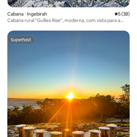
Cabana ⋅ Ingebirah
5 de uma a
5 (38)
Cabana rural "Gullies Rise", moderna, com vista para a
montanha
Superhost
Superhost