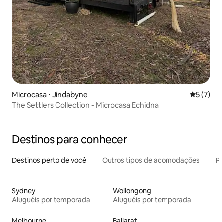
Microcasa ⋅ Jindabyne
5 de uma 
5 (7)
The Settlers Collection - Microcasa Echidna
Destinos para conhecer
Destinos perto de você
Outros tipos de acomodações
Pr
Sydney
Wollongong
Aluguéis por temporada
Aluguéis por temporada
Melbourne
Ballarat