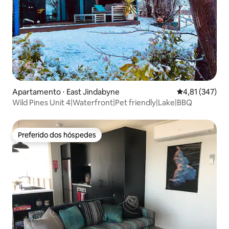
Apartamento ⋅ East Jindabyne
4,81 de uma av
4,81 (347)
Wild Pines Unit 4|Waterfront|Pet friendly|Lake|BBQ
Preferido dos hóspedes
Preferido dos hóspedes