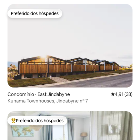
Preferido dos hóspedes
Preferido dos hóspedes
Condomínio ⋅ East Jindabyne
4,91 de uma a
4,91 (33)
Kunama Townhouses, Jindabyne nº 7
Preferido dos hóspedes
Entre os melhores preferidos dos hóspedes