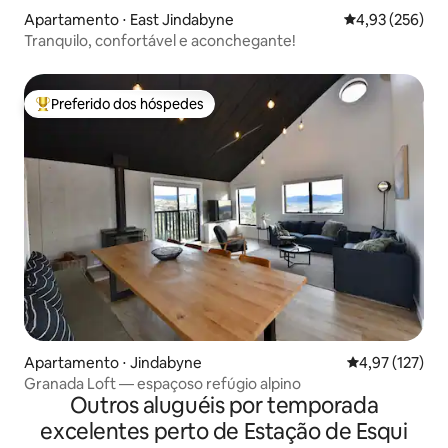
Apartamento ⋅ East Jindabyne
4,93 de uma av
4,93 (256)
Tranquilo, confortável e aconchegante!
Preferido dos hóspedes
Entre os melhores preferidos dos hóspedes
Apartamento ⋅ Jindabyne
4,97 de uma av
4,97 (127)
Granada Loft — espaçoso refúgio alpino
Outros aluguéis por temporada
excelentes perto de Estação de Esqui