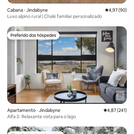
Cabana ⋅ Jindabyne
4,97 de uma a
4,97 (90)
Luxo alpino rural | Chalé familiar personalizado
Preferido dos hóspedes
Preferido dos hóspedes
Apartamento ⋅ Jindabyne
4,87 de uma av
4,87 (241)
Alfa 2- Relaxante vista para o lago