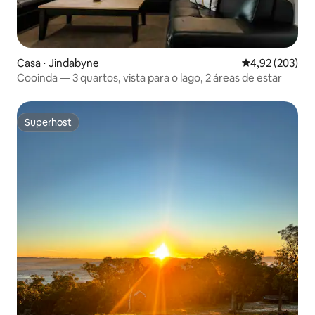
Casa ⋅ Jindabyne
4,92 de uma av
4,92 (203)
Cooinda — 3 quartos, vista para o lago, 2 áreas de estar
Superhost
Superhost