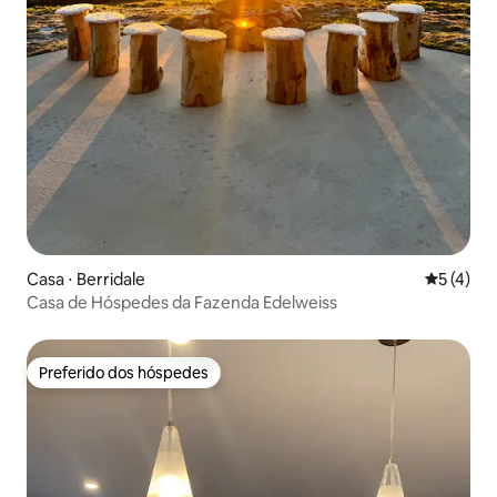
Casa ⋅ Berridale
5 de uma 
5 (4)
Casa de Hóspedes da Fazenda Edelweiss
Preferido dos hóspedes
Preferido dos hóspedes