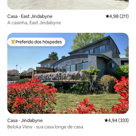
Casa ⋅ East Jindabyne
4,98 de uma av
4,98 (211)
A casinha, East Jindabyne
Preferido dos hóspedes
Entre os melhores preferidos dos hóspedes
Casa ⋅ Jindabyne
4,94 de uma av
4,94 (333)
Beloka View - sua casa longe de casa