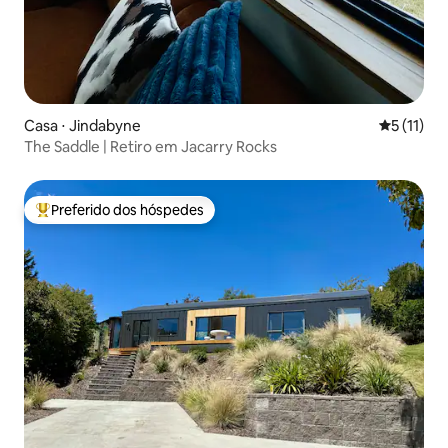
Casa ⋅ Jindabyne
5 de uma a
5 (11)
The Saddle | Retiro em Jacarry Rocks
Preferido dos hóspedes
Entre os melhores preferidos dos hóspedes