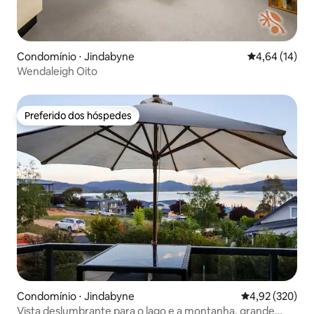
Condomínio ⋅ Jindabyne
4,64 de uma a
4,64 (14)
Wendaleigh Oito
Preferido dos hóspedes
Preferido dos hóspedes
Condomínio ⋅ Jindabyne
4,92 de uma av
4,92 (320)
Vista deslumbrante para o lago e a montanha, grande