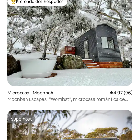
Preferido dos hóspedes
Entre os melhores preferidos dos hóspedes
Microcasa ⋅ Moonbah
4,97 de uma a
4,97 (96)
Moonbah Escapes: “Wombat”, microcasa romântica de
luxo
Superhost
Superhost