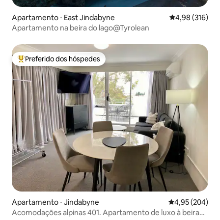
Apartamento ⋅ East Jindabyne
4,98 de uma av
4,98 (316)
Apartamento na beira do lago@Tyrolean
Preferido dos hóspedes
Entre os melhores preferidos dos hóspedes
Apartamento ⋅ Jindabyne
4,95 de uma ava
4,95 (204)
Acomodações alpinas 401. Apartamento de luxo à beira