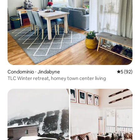
Condomínio ⋅ Jindabyne
5 de uma a
5 (92)
TLC Winter retreat, homey town center living