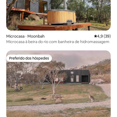
Microcasa ⋅ Moonbah
4,9 de uma a
4,9 (39)
Microcasa à beira do rio com banheira de hidromassagem
Preferido dos hóspedes
Preferido dos hóspedes