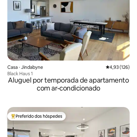
Casa ⋅ Jindabyne
4,93 de uma av
4,93 (126)
Black Haus 1
Aluguel por temporada de apartamento
com ar-condicionado
Preferido dos hóspedes
Entre os melhores preferidos dos hóspedes