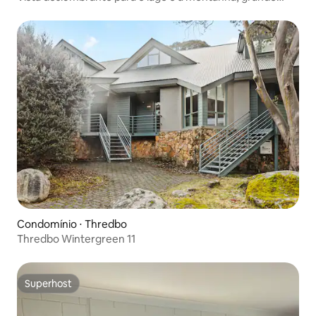
apto 1 quarto
Condomínio ⋅ Thredbo
Thredbo Wintergreen 11
Superhost
Superhost