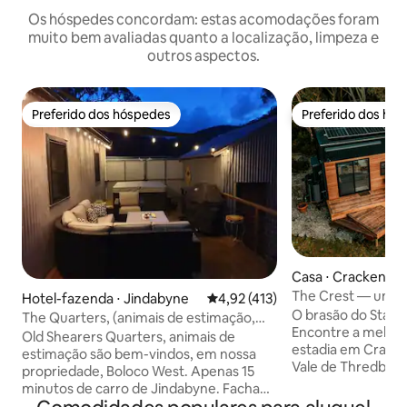
Os hóspedes concordam: estas acomodações foram
muito bem avaliadas quanto a localização, limpeza e
outros aspectos.
Preferido dos hóspedes
Preferido dos hó
Preferido dos hóspedes
Preferido dos hó
Casa ⋅ Crackenba
The Crest — uma
Hotel-fazenda ⋅ Jindabyne
4,92 de uma avaliação média de 
4,92 (413)
vista incrível
O brasão do Stay 
The Quarters, (animais de estimação,
Encontre a melhor 
banheira de hidromassagem) Fazenda
Old Shearers Quarters, animais de
estadia em Cracke
estimação são bem-vindos, em nossa
Vale de Thredbo n
propriedade, Boloco West. Apenas 15
com todos os conf
minutos de carro de Jindabyne. Fachada
vistas panorâmica
original do galpão com interior renovado