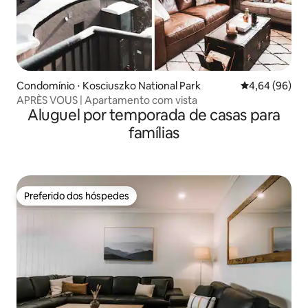
Condomínio ⋅ Kosciuszko National Park
4,64 de uma av
4,64 (96)
APRÈS VOUS | Apartamento com vista
Aluguel por temporada de casas para
famílias
Preferido dos hóspedes
Preferido dos hóspedes