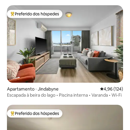
do lago com cama king
Preferido dos hóspedes
Entre os melhores preferidos dos hóspedes
Apartamento ⋅ Jindabyne
4,96 de uma av
4,96 (124)
Escapada à beira do lago • Piscina interna • Varanda • Wi-Fi
Preferido dos hóspedes
Entre os melhores preferidos dos hóspedes