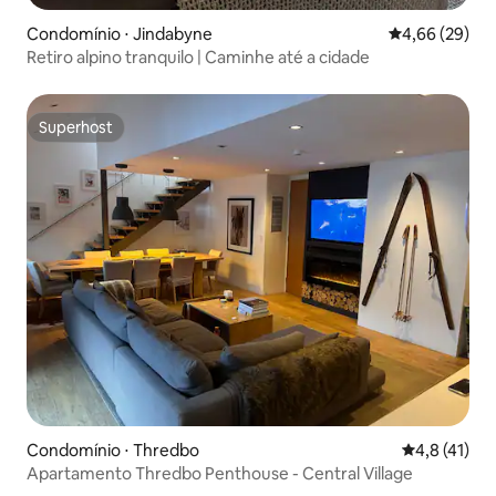
Condomínio ⋅ Jindabyne
4,66 de uma a
4,66 (29)
Retiro alpino tranquilo | Caminhe até a cidade
Superhost
Superhost
Condomínio ⋅ Thredbo
4,8 de uma a
4,8 (41)
Apartamento Thredbo Penthouse - Central Village