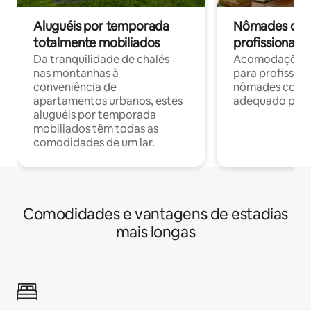
Aluguéis por temporada
Nômades digit
totalmente mobiliados
profissionais 
Da tranquilidade de chalés
Acomodações c
nas montanhas à
para profission
conveniência de
nômades com W
apartamentos urbanos, estes
adequado para 
aluguéis por temporada
mobiliados têm todas as
comodidades de um lar.
Comodidades e vantagens de estadias
mais longas