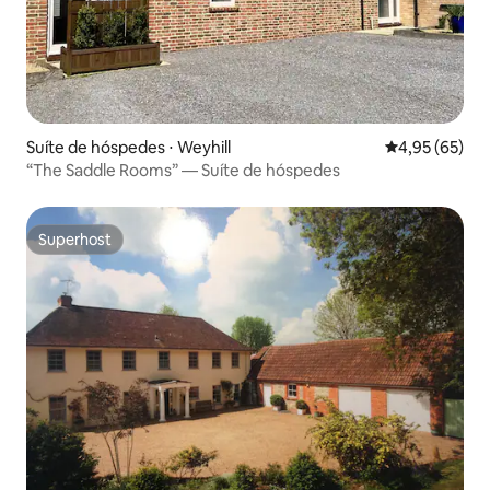
Suíte de hóspedes ⋅ Weyhill
4,95 de uma a
4,95 (65)
“The Saddle Rooms” — Suíte de hóspedes
Superhost
Superhost