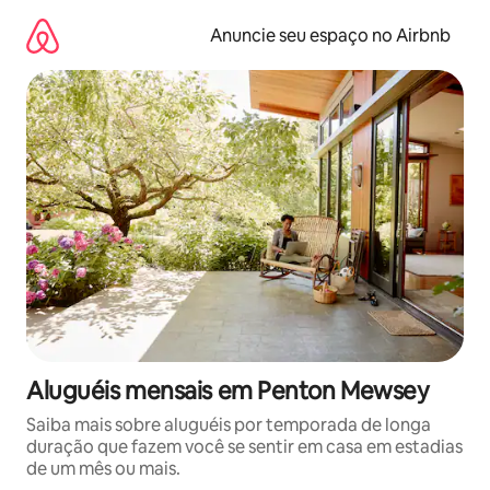
Pular
para
Anuncie seu espaço no Airbnb
o
conteúdo
Aluguéis mensais em Penton Mewsey
Saiba mais sobre aluguéis por temporada de longa
duração que fazem você se sentir em casa em estadias
de um mês ou mais.