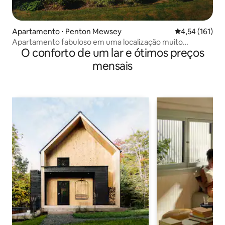
Apartamento ⋅ Penton Mewsey
4,54 de uma av
4,54 (161)
Apartamento fabuloso em uma localização muito
O conforto de um lar e ótimos preços
tranquila
mensais