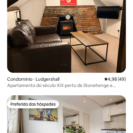
Condomínio ⋅ Ludgershall
4,98 de uma a
4,98 (49)
Apartamento do século XIX perto de Stonehenge e
Salisbury
Preferido dos hóspedes
Preferido dos hóspedes