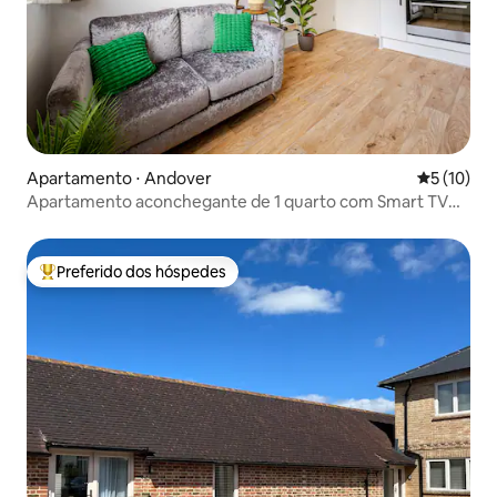
Apartamento ⋅ Andover
5 de uma a
5 (10)
Apartamento aconchegante de 1 quarto com Smart TV
no centro de Andover
Preferido dos hóspedes
Entre os melhores preferidos dos hóspedes