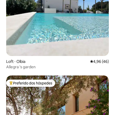
Loft ⋅ Olbia
4,96 de uma a
4,96 (46)
Allegra 's garden
Preferido dos hóspedes
Entre os melhores preferidos dos hóspedes