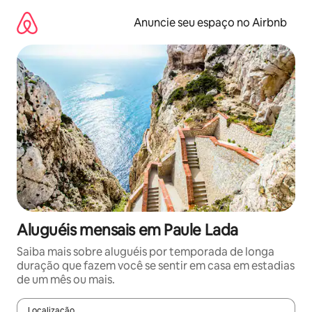
Pular
para
Anuncie seu espaço no Airbnb
o
conteúdo
Aluguéis mensais em Paule Lada
Saiba mais sobre aluguéis por temporada de longa
duração que fazem você se sentir em casa em estadias
de um mês ou mais.
Localização