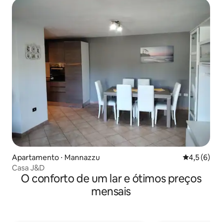
Apartamento ⋅ Mannazzu
4,5 de uma 
4,5 (6)
Casa J&D
O conforto de um lar e ótimos preços
mensais