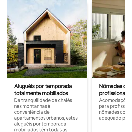
Aluguéis por temporada
Nômades digit
totalmente mobiliados
profissionais 
Da tranquilidade de chalés
Acomodações c
nas montanhas à
para profission
conveniência de
nômades com W
apartamentos urbanos, estes
adequado para 
aluguéis por temporada
mobiliados têm todas as