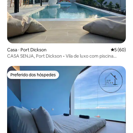
Casa ⋅ Port Dickson
5 de uma a
5 (60)
CASA SENJA, Port Dickson • Vila de luxo com piscina
privativa
Preferido dos hóspedes
Preferido dos hóspedes