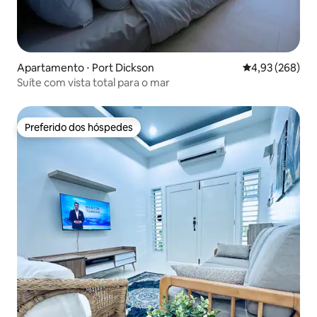
Apartamento ⋅ Port Dickson
4,93 de uma ava
4,93 (268)
Suíte com vista total para o mar
Preferido dos hóspedes
Preferido dos hóspedes