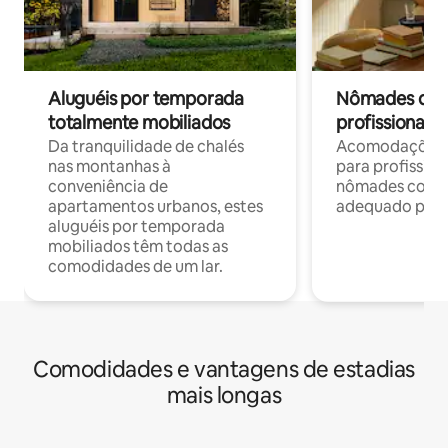
Aluguéis por temporada
Nômades digit
totalmente mobiliados
profissionais 
Da tranquilidade de chalés
Acomodações c
nas montanhas à
para profission
conveniência de
nômades com W
apartamentos urbanos, estes
adequado para 
aluguéis por temporada
mobiliados têm todas as
comodidades de um lar.
Comodidades e vantagens de estadias
mais longas