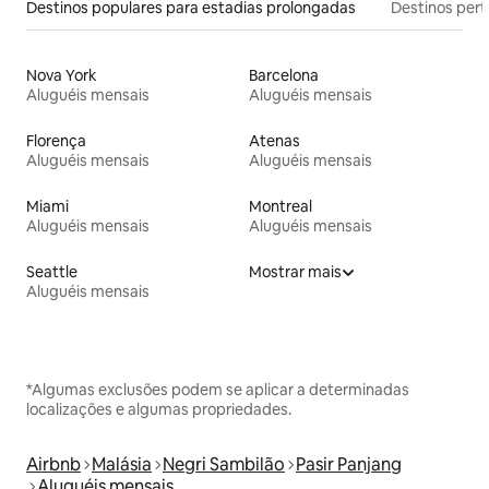
Destinos populares para estadias prolongadas
Destinos pert
Nova York
Barcelona
Aluguéis mensais
Aluguéis mensais
Florença
Atenas
Aluguéis mensais
Aluguéis mensais
Miami
Montreal
Aluguéis mensais
Aluguéis mensais
Seattle
Mostrar mais
Aluguéis mensais
*Algumas exclusões podem se aplicar a determinadas
localizações e algumas propriedades.
Airbnb
Malásia
Negri Sambilão
Pasir Panjang
Aluguéis mensais