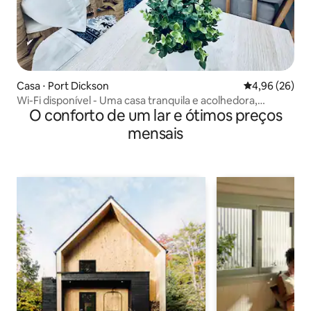
Casa ⋅ Port Dickson
4,96 de uma a
4,96 (26)
Wi-Fi disponível - Uma casa tranquila e acolhedora,
O conforto de um lar e ótimos preços
totalmente climatizada
mensais