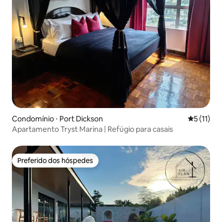
Condomínio ⋅ Port Dickson
5 de uma a
5 (11)
Apartamento Tryst Marina | Refúgio para casais
Preferido dos hóspedes
Preferido dos hóspedes