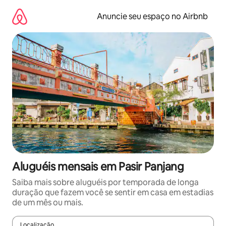
Pular
para
Anuncie seu espaço no Airbnb
o
conteúdo
Aluguéis mensais em Pasir Panjang
Saiba mais sobre aluguéis por temporada de longa
duração que fazem você se sentir em casa em estadias
de um mês ou mais.
Localização