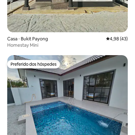
Casa ⋅ Bukit Payong
4,98 de uma a
4,98 (43)
Homestay Mini
Preferido dos hóspedes
Preferido dos hóspedes