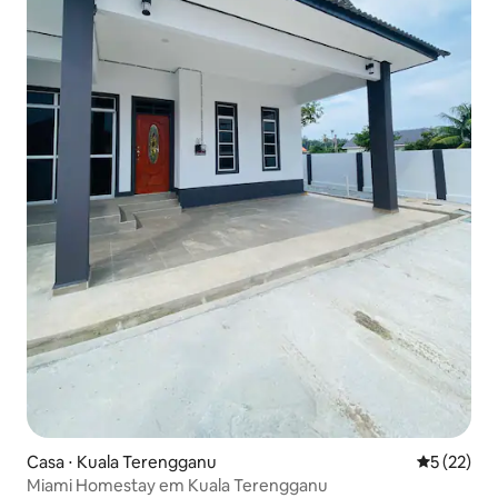
Casa ⋅ Kuala Terengganu
5 de uma a
5 (22)
Miami Homestay em Kuala Terengganu