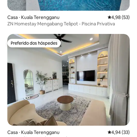
Casa ⋅ Kuala Terengganu
4,98 de uma a
4,98 (53)
ZN Homestay Mengabang Telipot - Piscina Privativa
Preferido dos hóspedes
Preferido dos hóspedes
Casa ⋅ Kuala Terengganu
4,94 de uma a
4,94 (33)