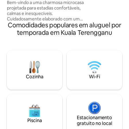
Bem-vindo a uma charmosa microcasa
projetada para estadias confortáveis,
calmas e inesquecíveis.
Cuidadosamente elaborado com um
Comodidades populares em aluguel por
piso de mezanino aconchegante, este
espaço oferece aos hóspedes uma
temporada em Kuala Terengganu
experiência de vida única que parece
íntima e refrescante. Perfeito para
viajantes solo, casais ou entusiastas do
slow-living, este alojamento familiar
combina design inteligente com uma
atmosfera acolhedora. Cada canto é
cuidadosamente organizado para
garantir conforto, privacidade e uma
Cozinha
Wi-Fi
sensação de tranquilidade, para que os
hóspedes possam realmente se sentir
em casa, mesmo longe de casa.
Estacionamento
Piscina
gratuito no local