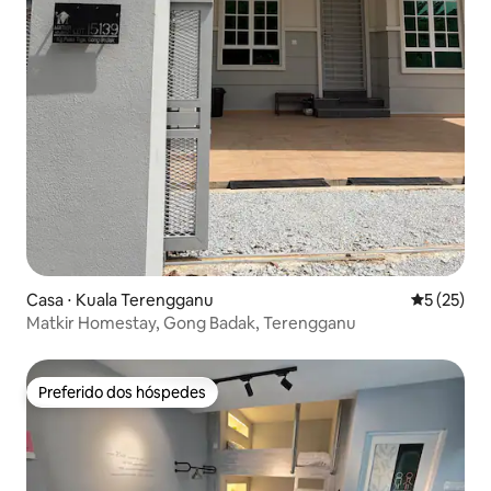
Casa ⋅ Kuala Terengganu
5 de uma a
5 (25)
Matkir Homestay, Gong Badak, Terengganu
Preferido dos hóspedes
Preferido dos hóspedes