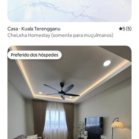
Casa ⋅ Kuala Terengganu
5 de uma 
5 (5)
CheLeha Homestay (somente para muçulmanos)
Preferido dos hóspedes
Preferido dos hóspedes