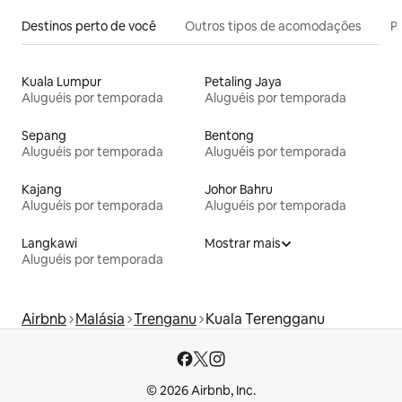
Destinos perto de você
Outros tipos de acomodações
Pr
Kuala Lumpur
Petaling Jaya
Aluguéis por temporada
Aluguéis por temporada
Sepang
Bentong
Aluguéis por temporada
Aluguéis por temporada
Kajang
Johor Bahru
Aluguéis por temporada
Aluguéis por temporada
Langkawi
Mostrar mais
Aluguéis por temporada
Airbnb
Malásia
Trenganu
Kuala Terengganu
© 2026 Airbnb, Inc.