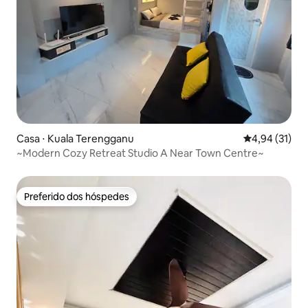
Casa ⋅ Kuala Terengganu
4,94 de uma a
4,94 (31)
~Modern Cozy Retreat Studio A Near Town Centre~
Preferido dos hóspedes
Preferido dos hóspedes