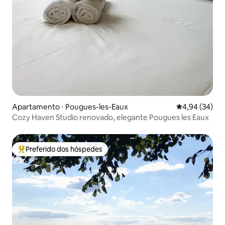
Apartamento ⋅ Pougues-les-Eaux
4,94 de uma a
4,94 (34)
Cozy Haven Studio renovado, elegante Pougues les Eaux
Preferido dos hóspedes
Entre os melhores preferidos dos hóspedes