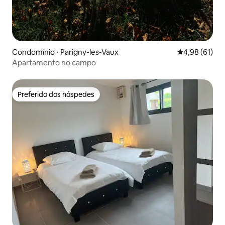
Condomínio ⋅ Parigny-les-Vaux
4,98 de uma a
4,98 (61)
Apartamento no campo
Preferido dos hóspedes
Preferido dos hóspedes