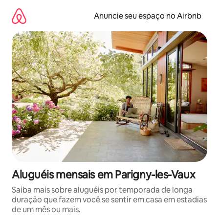
Pular
para
Anuncie seu espaço no Airbnb
o
conteúdo
Aluguéis mensais em Parigny-les-Vaux
Saiba mais sobre aluguéis por temporada de longa
duração que fazem você se sentir em casa em estadias
de um mês ou mais.