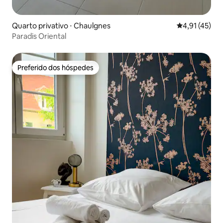
Quarto privativo ⋅ Chaulgnes
4,91 de uma a
4,91 (45)
Paradis Oriental
Preferido dos hóspedes
Preferido dos hóspedes